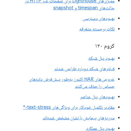
ممیزی‌های Lighthouse برای صفحات غیر HTTP در
حالت‌های timespan و snapshot
بهبودهای دسترسی
نکات برجسته متفرقه
کروم ۱۳۰
بهبود پنل شبکه
فیلترهای شبکه دوباره طراحی شدند
خروجی‌های HAR اکنون به‌طور پیش‌فرض داده‌های
حساس را حذف می‌کنند
بهبودهای پنل عناصر
مقادیر تکمیل خودکار برای ویژگی‌های text-stress-*
سرریزهای پیمایش با نشان مشخص شده‌اند
بهبود پنل عملکرد