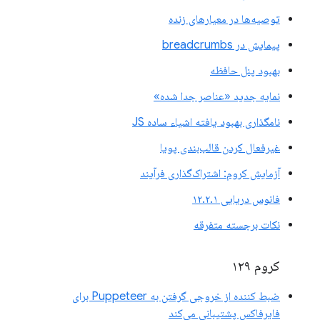
توصیه‌ها در معیارهای زنده
پیمایش در breadcrumbs
بهبود پنل حافظه
نمایه جدید «عناصر جدا شده»
نامگذاری بهبود یافته اشیاء ساده JS
غیرفعال کردن قالب‌بندی پویا
آزمایش کروم: اشتراک‌گذاری فرآیند
فانوس دریایی ۱۲.۲.۱
نکات برجسته متفرقه
کروم ۱۲۹
ضبط کننده از خروجی گرفتن به Puppeteer برای
فایرفاکس پشتیبانی می‌کند