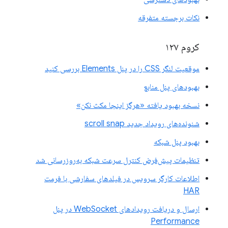
نکات برجسته متفرقه
کروم ۱۲۷
موقعیت لنگر CSS را در پنل Elements بررسی کنید
بهبودهای پنل منابع
نسخه بهبود یافته «هرگز اینجا مکث نکن»
شنونده‌های رویداد جدید scroll snap
بهبود پنل شبکه
تنظیمات پیش‌فرض کنترل سرعت شبکه به‌روزرسانی شد
اطلاعات کارگر سرویس در فیلدهای سفارشی با فرمت
HAR
ارسال و دریافت رویدادهای WebSocket در پنل
Performance