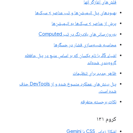
فلش‌های آغازگر آنها
بهبودهای پنل انیمیشن‌ها و تب عناصر > سبک‌ها
پرش از عناصر > سبک‌ها به انیمیشن‌ها
به‌روزرسانی‌های بلادرنگ در تب Computed
محاسبه شبیه‌سازی فشار در حسگرها
اشیاء JS با نام یکسان که بر اساس منبع در پنل حافظه
گروه‌بندی شده‌اند
ظاهر جدید برای تنظیمات
پنل بینش‌های عملکرد منسوخ شده و از DevTools حذف
شده است.
نکات برجسته متفرقه
کروم ۱۳۱
اشکال‌زدایی CSS با Gemini