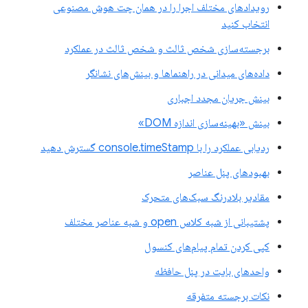
رویدادهای مختلف اجرا را در همان چت هوش مصنوعی
انتخاب کنید
برجسته‌سازی شخص ثالث و شخص ثالث در عملکرد
داده‌های میدانی در راهنماها و بینش‌های نشانگر
بینش جریان مجدد اجباری
بینش «بهینه‌سازی اندازه DOM»
ردیابی عملکرد را با console.timeStamp گسترش دهید
بهبودهای پنل عناصر
مقادیر بلادرنگ سبک‌های متحرک
پشتیبانی از شبه کلاس open و شبه عناصر مختلف
کپی کردن تمام پیام‌های کنسول
واحدهای بایت در پنل حافظه
نکات برجسته متفرقه