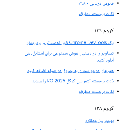
فانوس دریایی ۱۲.۸.۰
نکات برجسته متفرقه
کروم ۱۳۹
یک Chrome DevTools قابل اعتمادتر و پربازده‌تر
تصاویر را در دستیار هوش مصنوعی برای استایل‌دهی
آپلود کنید
هدرهای درخواست را به جدول در شبکه اضافه کنید
نکات برجسته کنفرانس گوگل I/O 2025 را ببینید
نکات برجسته متفرقه
کروم ۱۳۸
بهبود پنل عملکرد