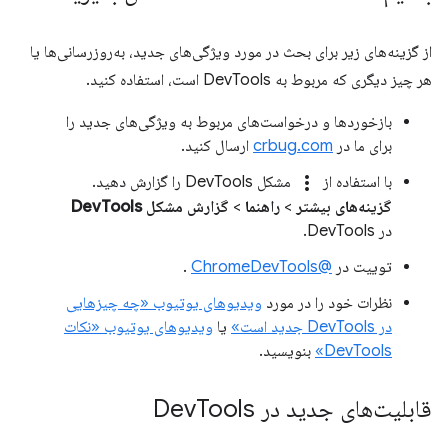
از گزینه‌های زیر برای بحث در مورد ویژگی‌های جدید، به‌روزرسانی‌ها یا
هر چیز دیگری که مربوط به DevTools است، استفاده کنید.
بازخوردها و درخواست‌های مربوط به ویژگی‌های جدید را
برای ما در
crbug.com
ارسال کنید.
more_vert
با استفاده از
مشکل DevTools را گزارش دهید.
گزینه‌های بیشتر
>
راهنما
>
گزارش مشکل DevTools
در DevTools.
توییت در
@ChromeDevTools
.
نظرات خود را در مورد
ویدیوهای یوتیوب «چه چیزهایی
در DevTools جدید است»
یا
ویدیوهای یوتیوب «نکات
DevTools»
بنویسید.
قابلیت‌های جدید در Dev
Tools