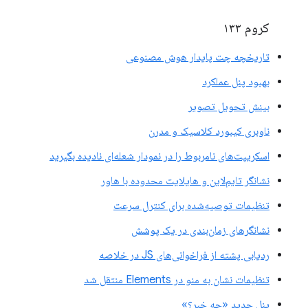
کروم ۱۳۳
تاریخچه چت پایدار هوش مصنوعی
بهبود پنل عملکرد
بینش تحویل تصویر
ناوبری کیبورد کلاسیک و مدرن
اسکریپت‌های نامربوط را در نمودار شعله‌ای نادیده بگیرید
نشانگر تایم‌لاین و هایلایت محدوده با هاور
تنظیمات توصیه‌شده برای کنترل سرعت
نشانگرهای زمان‌بندی در یک پوشش
ردیابی پشته از فراخوانی‌های JS در خلاصه
تنظیمات نشان به منو در Elements منتقل شد
پنل جدید «چه خبر؟»