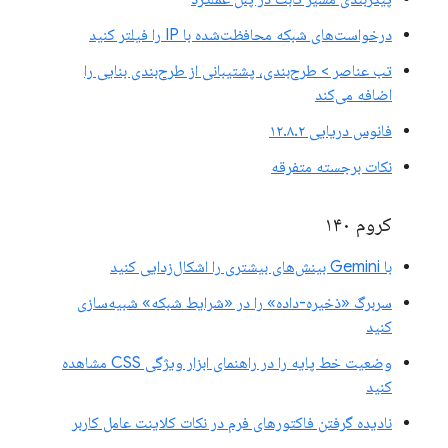
درخواست‌های شبکه محافظت‌شده با IP را فیلتر کنید
تب عناصر > طرح‌بندی، پشتیبانی از طرح‌بندی بنایی را
اضافه می‌کند
فانوس دریایی ۱۲.۸.۲
نکات برجسته متفرقه
کروم ۱۴۰
با Gemini بینش‌های بیشتری را اشکال‌زدایی کنید
سربرگ «ذخیره-داده» را در «شرایط شبکه» شبیه‌سازی
کنید
وضعیت خط پایه را در راهنمای ابزار ویژگی CSS مشاهده
کنید
نادیده گرفتن فاکتورهای فرم در نکات کلاینت عامل کاربر