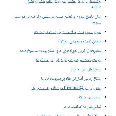
ریشه‌های از پیش متصل در بینش «درخت وابستگی
شبکه»
زمان پاسخ سرور و تغییر مسیر در بینش «تأخیر درخواست
سند»
تغییر مسیرها در خلاصه درخواست‌های شبکه
کاهش نویز در ردیابی عملکرد
«غیرفعال کردن نمونه‌های جاوا اسکریپت» منسوخ شده
پارامتر دقت موقعیت جغرافیایی در حسگرها
بهبودهای پنل عناصر
اشکال‌زدایی آسان‌تر مقادیر پیچیده CSS
پشتیبانی از @function در عناصر > استایل‌ها
بهبود پنل شبکه
فیلتر هدر درخواست دارد
سوکت‌های مستقیم در برنامه‌های وب ایزوله