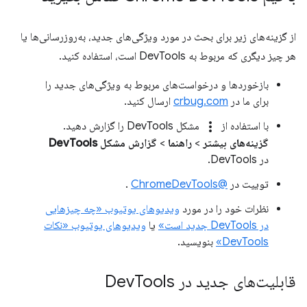
از گزینه‌های زیر برای بحث در مورد ویژگی‌های جدید، به‌روزرسانی‌ها یا
هر چیز دیگری که مربوط به DevTools است، استفاده کنید.
بازخوردها و درخواست‌های مربوط به ویژگی‌های جدید را
برای ما در
crbug.com
ارسال کنید.
more_vert
با استفاده از
مشکل DevTools را گزارش دهید.
گزینه‌های بیشتر
>
راهنما
>
گزارش مشکل DevTools
در DevTools.
توییت در
@ChromeDevTools
.
نظرات خود را در مورد
ویدیوهای یوتیوب «چه چیزهایی
در DevTools جدید است»
یا
ویدیوهای یوتیوب «نکات
DevTools»
بنویسید.
قابلیت‌های جدید در Dev
Tools