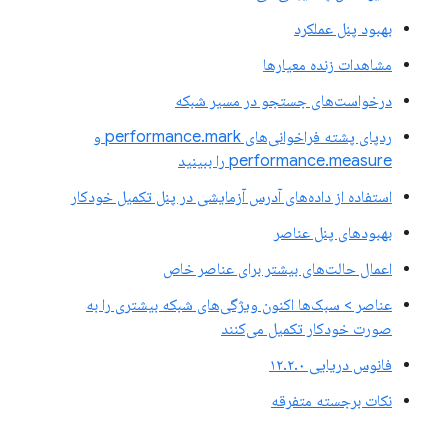
بهبود پنل عملکرد
مشاهدات زنده معیارها
درخواست‌های جستجو در مسیر شبکه
ردپای پشته فراخوانی‌های performance.mark و
performance.measure را ببینید
استفاده از داده‌های آدرس آزمایشی در پنل تکمیل خودکار
بهبودهای پنل عناصر
اعمال حالت‌های بیشتر برای عناصر خاص
عناصر > سبک‌ها اکنون ویژگی‌های شبکه بیشتری را به
صورت خودکار تکمیل می‌کنند
فانوس دریایی ۱۲.۲.۰
نکات برجسته متفرقه