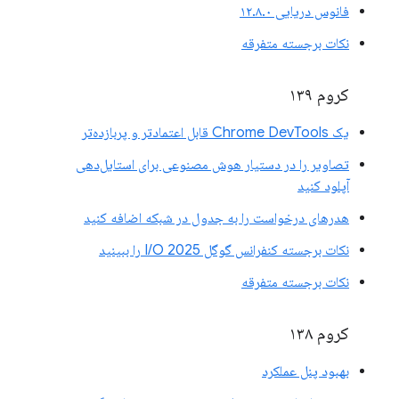
فانوس دریایی ۱۲.۸.۰
نکات برجسته متفرقه
کروم ۱۳۹
یک Chrome DevTools قابل اعتمادتر و پربازده‌تر
تصاویر را در دستیار هوش مصنوعی برای استایل‌دهی
آپلود کنید
هدرهای درخواست را به جدول در شبکه اضافه کنید
نکات برجسته کنفرانس گوگل I/O 2025 را ببینید
نکات برجسته متفرقه
کروم ۱۳۸
بهبود پنل عملکرد