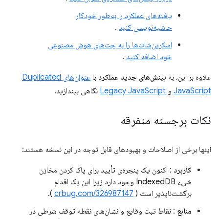
یافته‌های عملکرد را به‌طور خودکار
حاشیه‌نویسی کنید
.
اسکرین‌شات‌ها را به چت‌های هوش مصنوعی
خود اضافه کنید
.
علاوه بر این، به
بینش‌های جدید عملکرد
با
عنوان‌های Duplicated
JavaScript
و
Legacy JavaScript
نگاهی بیندازید.
نکات برجسته متفرقه
اینها برخی از اصلاحات و بهبودهای قابل توجه در این نسخه هستند:
کاربرد
: اکنون یک پنجره‌ی تأیید برای پاک کردن مخازن
شیء IndexedDB وجود دارد زیرا این یک اقدام
برگشت‌ناپذیر است (
crbug.com/326987147
).
منابع
: نقاط ثبت وقایع و نشان‌های نقطه توقف شرطی در