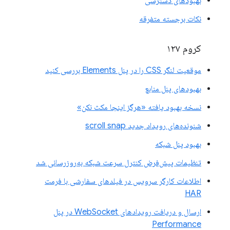
بهبودهای دسترسی
نکات برجسته متفرقه
کروم ۱۲۷
موقعیت لنگر CSS را در پنل Elements بررسی کنید
بهبودهای پنل منابع
نسخه بهبود یافته «هرگز اینجا مکث نکن»
شنونده‌های رویداد جدید scroll snap
بهبود پنل شبکه
تنظیمات پیش‌فرض کنترل سرعت شبکه به‌روزرسانی شد
اطلاعات کارگر سرویس در فیلدهای سفارشی با فرمت
HAR
ارسال و دریافت رویدادهای WebSocket در پنل
Performance