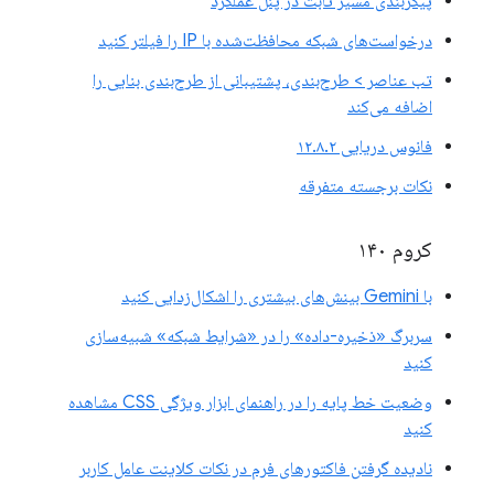
پیکربندی مسیر ثابت در پنل عملکرد
درخواست‌های شبکه محافظت‌شده با IP را فیلتر کنید
تب عناصر > طرح‌بندی، پشتیبانی از طرح‌بندی بنایی را
اضافه می‌کند
فانوس دریایی ۱۲.۸.۲
نکات برجسته متفرقه
کروم ۱۴۰
با Gemini بینش‌های بیشتری را اشکال‌زدایی کنید
سربرگ «ذخیره-داده» را در «شرایط شبکه» شبیه‌سازی
کنید
وضعیت خط پایه را در راهنمای ابزار ویژگی CSS مشاهده
کنید
نادیده گرفتن فاکتورهای فرم در نکات کلاینت عامل کاربر