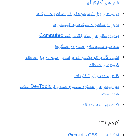
فلش‌های آغازگر آنها
بهبودهای پنل انیمیشن‌ها و تب عناصر > سبک‌ها
پرش از عناصر > سبک‌ها به انیمیشن‌ها
به‌روزرسانی‌های بلادرنگ در تب Computed
محاسبه شبیه‌سازی فشار در حسگرها
اشیاء JS با نام یکسان که بر اساس منبع در پنل حافظه
گروه‌بندی شده‌اند
ظاهر جدید برای تنظیمات
پنل بینش‌های عملکرد منسوخ شده و از DevTools حذف
شده است.
نکات برجسته متفرقه
کروم ۱۳۱
اشکال‌زدایی CSS با Gemini