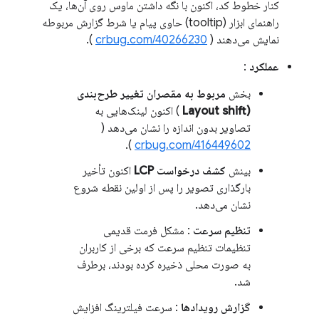
کنار خطوط کد، اکنون با نگه داشتن ماوس روی آن‌ها، یک
راهنمای ابزار (tooltip) حاوی پیام یا شرط گزارش مربوطه
نمایش می‌دهند (
crbug.com/40266230
).
عملکرد
:
بخش
مربوط به مقصران تغییر طرح‌بندی
(Layout shift
) اکنون لینک‌هایی به
تصاویر بدون اندازه را نشان می‌دهد (
).
crbug.com/416449602
بینش
کشف درخواست LCP
اکنون تأخیر
بارگذاری تصویر را پس از اولین نقطه شروع
نشان می‌دهد.
تنظیم سرعت
: مشکل فرمت قدیمی
تنظیمات تنظیم سرعت که برخی از کاربران
به صورت محلی ذخیره کرده بودند، برطرف
شد.
گزارش رویدادها
: سرعت فیلترینگ افزایش