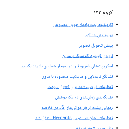
کروم ۱۳۳
تاریخچه چت پایدار هوش مصنوعی
بهبود پنل عملکرد
بینش تحویل تصویر
ناوبری کیبورد کلاسیک و مدرن
اسکریپت‌های نامربوط را در نمودار شعله‌ای نادیده بگیرید
نشانگر تایم‌لاین و هایلایت محدوده با هاور
تنظیمات توصیه‌شده برای کنترل سرعت
نشانگرهای زمان‌بندی در یک پوشش
ردیابی پشته از فراخوانی‌های JS در خلاصه
تنظیمات نشان به منو در Elements منتقل شد
پنل جدید «چه خبر؟»