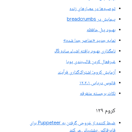
توصیه‌ها در معیارهای زنده
پیمایش در breadcrumbs
بهبود پنل حافظه
نمایه جدید «عناصر جدا شده»
نامگذاری بهبود یافته اشیاء ساده JS
غیرفعال کردن قالب‌بندی پویا
آزمایش کروم: اشتراک‌گذاری فرآیند
فانوس دریایی ۱۲.۲.۱
نکات برجسته متفرقه
کروم ۱۲۹
ضبط کننده از خروجی گرفتن به Puppeteer برای
فایرفاکس پشتیبانی می‌کند