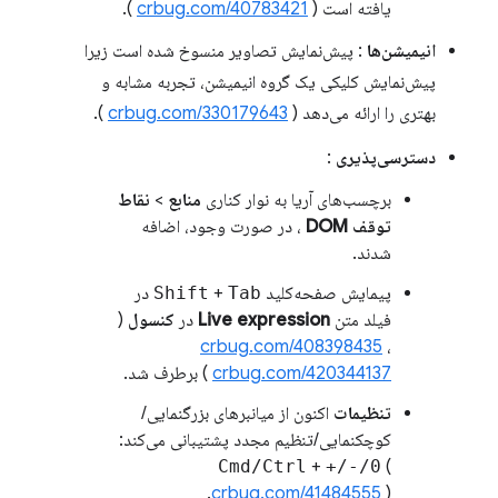
یافته است (
crbug.com/40783421
).
انیمیشن‌ها
: پیش‌نمایش تصاویر منسوخ شده است زیرا
پیش‌نمایش کلیکی یک گروه انیمیشن، تجربه مشابه و
بهتری را ارائه می‌دهد (
crbug.com/330179643
).
دسترسی‌پذیری
:
برچسب‌های آریا به نوار کناری
منابع
>
نقاط
توقف DOM
، در صورت وجود، اضافه
شدند.
پیمایش صفحه‌کلید
Tab
+
Shift
در
فیلد متن
Live expression
در
کنسول
(
crbug.com/408398435
،
crbug.com/420344137
) برطرف شد.
تنظیمات
اکنون از میانبرهای بزرگنمایی/
کوچکنمایی/تنظیم مجدد پشتیبانی می‌کند:
Cmd/Ctrl
+
+/-/0
(
crbug.com/41484555
).