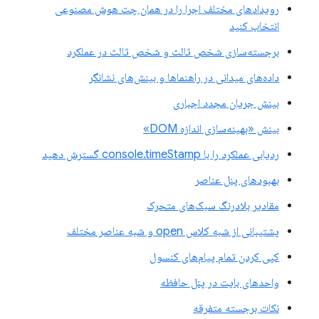
رویدادهای مختلف اجرا را در همان چت هوش مصنوعی
انتخاب کنید
برجسته‌سازی شخص ثالث و شخص ثالث در عملکرد
داده‌های میدانی در راهنماها و بینش‌های نشانگر
بینش جریان مجدد اجباری
بینش «بهینه‌سازی اندازه DOM»
ردیابی عملکرد را با console.timeStamp گسترش دهید
بهبودهای پنل عناصر
مقادیر بلادرنگ سبک‌های متحرک
پشتیبانی از شبه کلاس open و شبه عناصر مختلف
کپی کردن تمام پیام‌های کنسول
واحدهای بایت در پنل حافظه
نکات برجسته متفرقه