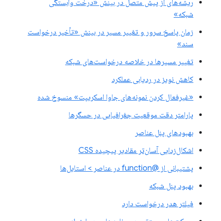
ریشه‌های از پیش متصل در بینش «درخت وابستگی
شبکه»
زمان پاسخ سرور و تغییر مسیر در بینش «تأخیر درخواست
سند»
تغییر مسیرها در خلاصه درخواست‌های شبکه
کاهش نویز در ردیابی عملکرد
«غیرفعال کردن نمونه‌های جاوا اسکریپت» منسوخ شده
پارامتر دقت موقعیت جغرافیایی در حسگرها
بهبودهای پنل عناصر
اشکال‌زدایی آسان‌تر مقادیر پیچیده CSS
پشتیبانی از @function در عناصر > استایل‌ها
بهبود پنل شبکه
فیلتر هدر درخواست دارد