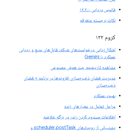
فانوس دریایی ۱۲.۳.۰
نکات برجسته متفرقه
کروم ۱۳۲
اشکال‌زدایی درخواست‌های شبکه، فایل‌های منبع و ردیابی
عملکرد با Gemini
مشاهده تاریخچه چت هوش مصنوعی
مدیریت فضای ذخیره‌سازی افزونه‌ها در برنامه > فضای
ذخیره‌سازی
بهبود عملکرد
مراحل تعامل در معیارهای زنده
اطلاعات مسدود کردن رندر در برگه خلاصه
پشتیبانی از رویدادهای scheduler.postTask و