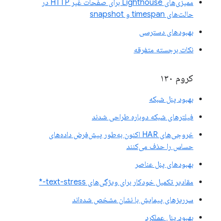
ممیزی‌های Lighthouse برای صفحات غیر HTTP در
حالت‌های timespan و snapshot
بهبودهای دسترسی
نکات برجسته متفرقه
کروم ۱۳۰
بهبود پنل شبکه
فیلترهای شبکه دوباره طراحی شدند
خروجی‌های HAR اکنون به‌طور پیش‌فرض داده‌های
حساس را حذف می‌کنند
بهبودهای پنل عناصر
مقادیر تکمیل خودکار برای ویژگی‌های text-stress-*
سرریزهای پیمایش با نشان مشخص شده‌اند
بهبود پنل عملکرد