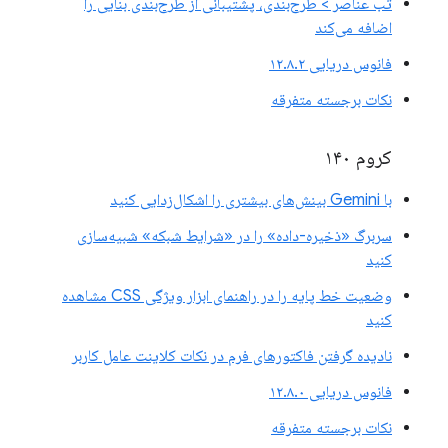
تب عناصر > طرح‌بندی، پشتیبانی از طرح‌بندی بنایی را
اضافه می‌کند
فانوس دریایی ۱۲.۸.۲
نکات برجسته متفرقه
کروم ۱۴۰
با Gemini بینش‌های بیشتری را اشکال‌زدایی کنید
سربرگ «ذخیره-داده» را در «شرایط شبکه» شبیه‌سازی
کنید
وضعیت خط پایه را در راهنمای ابزار ویژگی CSS مشاهده
کنید
نادیده گرفتن فاکتورهای فرم در نکات کلاینت عامل کاربر
فانوس دریایی ۱۲.۸.۰
نکات برجسته متفرقه