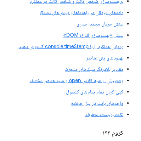
برجسته‌سازی شخص ثالث و شخص ثالث در عملکرد
داده‌های میدانی در راهنماها و بینش‌های نشانگر
بینش جریان مجدد اجباری
بینش «بهینه‌سازی اندازه DOM»
ردیابی عملکرد را با console.timeStamp گسترش دهید
بهبودهای پنل عناصر
مقادیر بلادرنگ سبک‌های متحرک
پشتیبانی از شبه کلاس open و شبه عناصر مختلف
کپی کردن تمام پیام‌های کنسول
واحدهای بایت در پنل حافظه
نکات برجسته متفرقه
کروم ۱۳۳