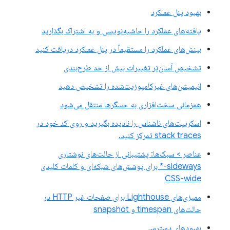
بهبود پنل عملکرد
یافته‌های عملکرد را حاشیه‌نویسی و به اشتراک بگذارید
بینش‌های عملکرد را مستقیماً در پنل عملکرد دریافت کنید
تشخیص آسان‌تر تغییرات بیش از حد طرح‌بندی
انیمیشن‌های غیرکامپوزیت‌شده را تشخیص دهید
همزمانی سخت‌افزاری به حسگرها منتقل می‌شود
اسکریپت‌های ناشناس را نادیده بگیرید و روی کد خود در
stack traces تمرکز کنید.
عناصر > سبک‌ها: پشتیبانی از حالت‌های نوشتاری
sideways-* برای پوشش‌های شبکه‌ای و کلمات کلیدی
CSS-wide
ممیزی‌های Lighthouse برای صفحات غیر HTTP در
حالت‌های timespan و snapshot
بهبودهای دسترسی