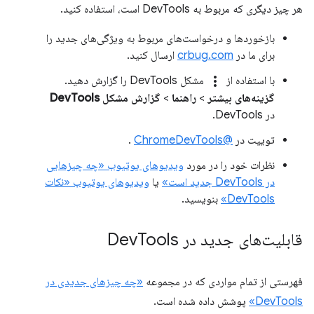
هر چیز دیگری که مربوط به DevTools است، استفاده کنید.
بازخوردها و درخواست‌های مربوط به ویژگی‌های جدید را
برای ما در
crbug.com
ارسال کنید.
more_vert
با استفاده از
مشکل DevTools را گزارش دهید.
گزینه‌های بیشتر
>
راهنما
>
گزارش مشکل DevTools
در DevTools.
توییت در
@ChromeDevTools
.
نظرات خود را در مورد
ویدیوهای یوتیوب «چه چیزهایی
در DevTools جدید است»
یا
ویدیوهای یوتیوب «نکات
DevTools»
بنویسید.
قابلیت‌های جدید در Dev
Tools
فهرستی از تمام مواردی که در مجموعه
«چه چیزهای جدیدی در
DevTools»
پوشش داده شده است.