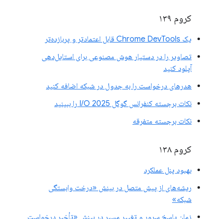
کروم ۱۳۹
یک Chrome DevTools قابل اعتمادتر و پربازده‌تر
تصاویر را در دستیار هوش مصنوعی برای استایل‌دهی
آپلود کنید
هدرهای درخواست را به جدول در شبکه اضافه کنید
نکات برجسته کنفرانس گوگل I/O 2025 را ببینید
نکات برجسته متفرقه
کروم ۱۳۸
بهبود پنل عملکرد
ریشه‌های از پیش متصل در بینش «درخت وابستگی
شبکه»
زمان پاسخ سرور و تغییر مسیر در بینش «تأخیر درخواست