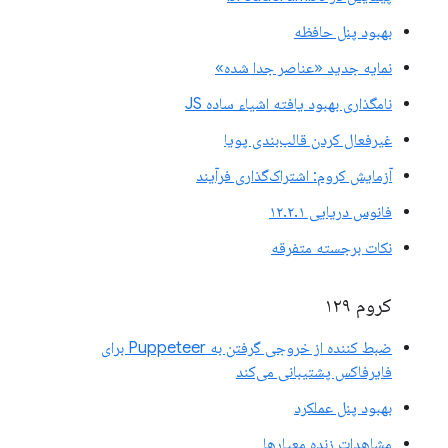
بهبود پنل حافظه
نمایه جدید «عناصر جدا شده»
نامگذاری بهبود یافته اشیاء ساده JS
غیرفعال کردن قالب‌بندی پویا
آزمایش کروم: اشتراک‌گذاری فرآیند
فانوس دریایی ۱۲.۲.۱
نکات برجسته متفرقه
کروم ۱۲۹
ضبط کننده از خروجی گرفتن به Puppeteer برای
فایرفاکس پشتیبانی می‌کند
بهبود پنل عملکرد
مشاهدات زنده معیارها