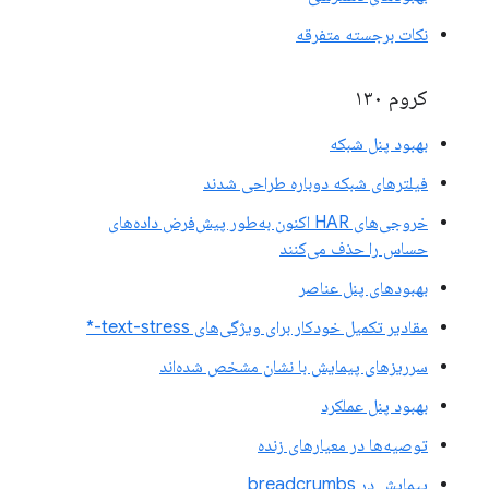
نکات برجسته متفرقه
کروم ۱۳۰
بهبود پنل شبکه
فیلترهای شبکه دوباره طراحی شدند
خروجی‌های HAR اکنون به‌طور پیش‌فرض داده‌های
حساس را حذف می‌کنند
بهبودهای پنل عناصر
مقادیر تکمیل خودکار برای ویژگی‌های text-stress-*
سرریزهای پیمایش با نشان مشخص شده‌اند
بهبود پنل عملکرد
توصیه‌ها در معیارهای زنده
پیمایش در breadcrumbs