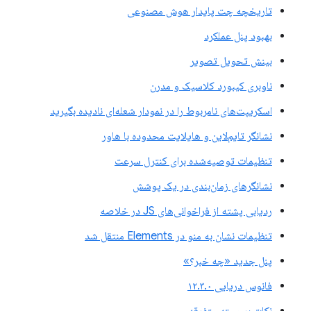
تاریخچه چت پایدار هوش مصنوعی
بهبود پنل عملکرد
بینش تحویل تصویر
ناوبری کیبورد کلاسیک و مدرن
اسکریپت‌های نامربوط را در نمودار شعله‌ای نادیده بگیرید
نشانگر تایم‌لاین و هایلایت محدوده با هاور
تنظیمات توصیه‌شده برای کنترل سرعت
نشانگرهای زمان‌بندی در یک پوشش
ردیابی پشته از فراخوانی‌های JS در خلاصه
تنظیمات نشان به منو در Elements منتقل شد
پنل جدید «چه خبر؟»
فانوس دریایی ۱۲.۳.۰
نکات برجسته متفرقه