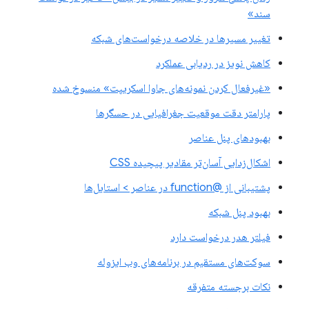
سند»
تغییر مسیرها در خلاصه درخواست‌های شبکه
کاهش نویز در ردیابی عملکرد
«غیرفعال کردن نمونه‌های جاوا اسکریپت» منسوخ شده
پارامتر دقت موقعیت جغرافیایی در حسگرها
بهبودهای پنل عناصر
اشکال‌زدایی آسان‌تر مقادیر پیچیده CSS
پشتیبانی از @function در عناصر > استایل‌ها
بهبود پنل شبکه
فیلتر هدر درخواست دارد
سوکت‌های مستقیم در برنامه‌های وب ایزوله
نکات برجسته متفرقه