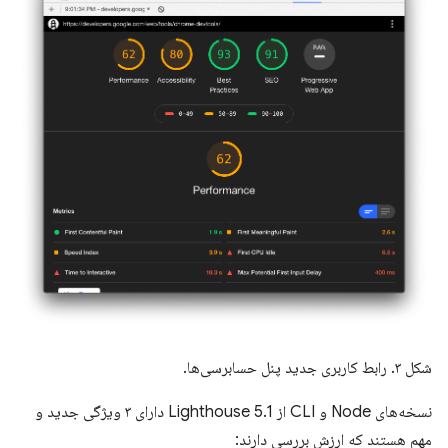
شکل ۳. رابط کاربری جدید پنل حسابرسی‌ها.
نسخه‌های Node و CLI از Lighthouse 5.1 دارای ۳ ویژگی جدید و
مهم هستند که ارزش بررسی دارند: