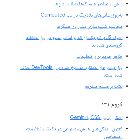
پرش از عناصر > سبک‌ها به انیمیشن‌ها
به‌روزرسانی‌های بلادرنگ در تب Computed
محاسبه شبیه‌سازی فشار در حسگرها
اشیاء JS با نام یکسان که بر اساس منبع در پنل حافظه
گروه‌بندی شده‌اند
ظاهر جدید برای تنظیمات
پنل بینش‌های عملکرد منسوخ شده و از DevTools حذف
شده است.
نکات برجسته متفرقه
کروم ۱۳۱
اشکال‌زدایی CSS با Gemini
کنترل ویژگی‌های هوش مصنوعی در یک تب تنظیمات
اختصاصی