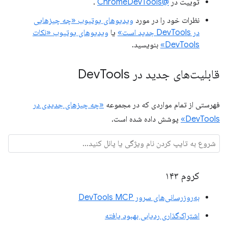
توییت در
@ChromeDevTools
.
نظرات خود را در مورد
ویدیوهای یوتیوب «چه چیزهایی
در DevTools جدید است»
یا
ویدیوهای یوتیوب «نکات
DevTools»
بنویسید.
قابلیت‌های جدید در Dev
Tools
فهرستی از تمام مواردی که در مجموعه
«چه چیزهای جدیدی در
DevTools»
پوشش داده شده است.
کروم ۱۴۳
به‌روزرسانی‌های سرور DevTools MCP
اشتراک‌گذاری ردیابی بهبود یافته