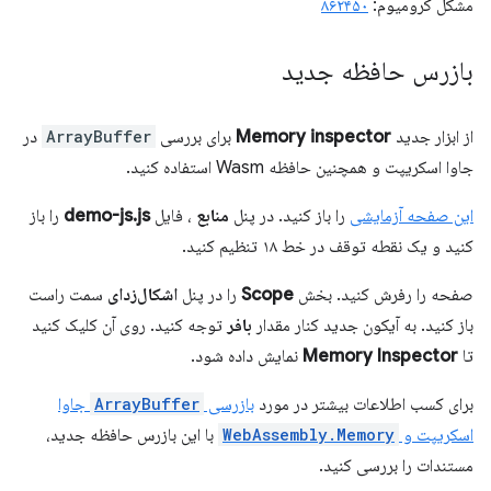
مشکل کرومیوم:
۸۶۲۴۵۰
بازرس حافظه جدید
از ابزار جدید
Memory inspector
برای بررسی
ArrayBuffer
در
جاوا اسکریپت و همچنین حافظه Wasm استفاده کنید.
این صفحه آزمایشی
را باز کنید. در پنل
منابع
، فایل
demo-js.js
را باز
کنید و یک نقطه توقف در خط ۱۸ تنظیم کنید.
صفحه را رفرش کنید. بخش
Scope
را در پنل
اشکال‌زدای
سمت راست
باز کنید. به آیکون جدید کنار مقدار
بافر
توجه کنید. روی آن کلیک کنید
تا
Memory Inspector
نمایش داده شود.
برای کسب اطلاعات بیشتر در مورد
بازرسی
ArrayBuffer
جاوا
اسکریپت و
WebAssembly.Memory
با این بازرس حافظه جدید،
مستندات را بررسی کنید.