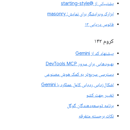
پشتیبانی از @starting-style
ابزارک ویرایشگر برای نمایش: masonry
فانوس دریایی ۱۳
کروم ۱۴۲
پیشنهاد کد از Gemini
بهبودهایی برای سرور DevTools MCP
دسترسی سریع‌تر به کمک هوش مصنوعی
اشکال‌زدایی ردیابی کامل عملکرد با Gemini
تغییر جهت کشو
برنامه توسعه‌دهندگان گوگل
نکات برجسته متفرقه