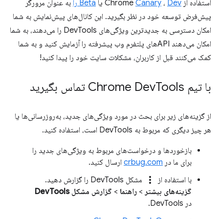
استفاده از Chrome
Dev
،
Canary
یا
Beta را
به عنوان مرورگر
پیش‌فرض توسعه خود در نظر بگیرید. این کانال‌های پیش‌نمایش به شما
امکان دسترسی به جدیدترین ویژگی‌های DevTools را می‌دهند، به شما
امکان می‌دهند APIهای پلتفرم وب پیشرفته را آزمایش کنید و به شما
کمک می‌کنند قبل از کاربران، مشکلات سایت خود را پیدا کنید!
با تیم Chrome Dev
Tools تماس بگیرید
از گزینه‌های زیر برای بحث در مورد ویژگی‌های جدید، به‌روزرسانی‌ها یا
هر چیز دیگری که مربوط به DevTools است، استفاده کنید.
بازخوردها و درخواست‌های مربوط به ویژگی‌های جدید را
برای ما در
crbug.com
ارسال کنید.
more_vert
با استفاده از
مشکل DevTools را گزارش دهید.
گزینه‌های بیشتر
>
راهنما
>
گزارش مشکل DevTools
در DevTools.