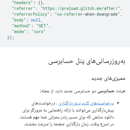
"headers"
:
{},
"referrer"
:
"https://preload.glitch.me/after/"
,
"referrerPolicy"
:
"no-referre
r-when-downgrade"
,
"body"
:
null
,
"method"
:
"GET"
,
"mode"
:
"cors"
});
به‌روزرسانی‌های پنل حسابرسی
ممیزی‌های جدید
هیئت
حسابرسی
دو حسابرسی جدید دارد، از جمله:
درخواست‌های کلید پیش‌بارگذاری
. درخواست‌های
پیش‌بارگذاری می‌توانند با ارائه راهنمایی به مرورگر برای
دانلود منابعی که برای مسیر رندر بحرانی شما مهم هستند،
در اسرع وقت، زمان بارگذاری صفحه را سرعت بخشند.