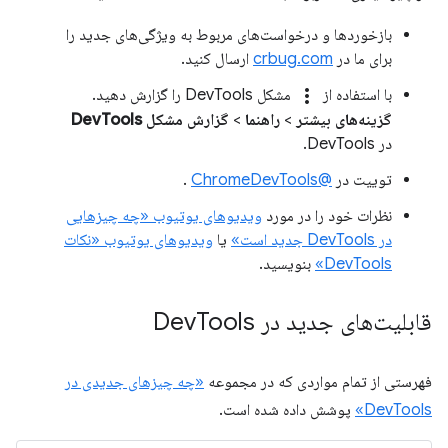
بازخوردها و درخواست‌های مربوط به ویژگی‌های جدید را
برای ما در
crbug.com
ارسال کنید.
more_vert
با استفاده از
مشکل DevTools را گزارش دهید.
گزینه‌های بیشتر
>
راهنما
>
گزارش مشکل DevTools
در DevTools.
توییت در
@ChromeDevTools
.
نظرات خود را در مورد
ویدیوهای یوتیوب «چه چیزهایی
در DevTools جدید است»
یا
ویدیوهای یوتیوب «نکات
DevTools»
بنویسید.
قابلیت‌های جدید در Dev
Tools
فهرستی از تمام مواردی که در مجموعه
«چه چیزهای جدیدی در
DevTools»
پوشش داده شده است.