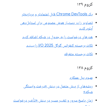
کروم ۱۳۹
یک Chrome DevTools قابل اعتمادتر و پربازده‌تر
تصاویر را در دستیار هوش مصنوعی برای استایل‌دهی
آپلود کنید
هدرهای درخواست را به جدول در شبکه اضافه کنید
نکات برجسته کنفرانس گوگل I/O 2025 را ببینید
نکات برجسته متفرقه
کروم ۱۳۸
بهبود پنل عملکرد
ریشه‌های از پیش متصل در بینش «درخت وابستگی
شبکه»
زمان پاسخ سرور و تغییر مسیر در بینش «تأخیر درخواست
سند»