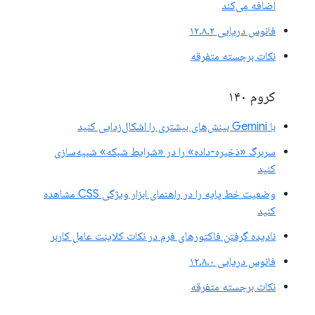
اضافه می‌کند
فانوس دریایی ۱۲.۸.۲
نکات برجسته متفرقه
کروم ۱۴۰
با Gemini بینش‌های بیشتری را اشکال‌زدایی کنید
سربرگ «ذخیره-داده» را در «شرایط شبکه» شبیه‌سازی
کنید
وضعیت خط پایه را در راهنمای ابزار ویژگی CSS مشاهده
کنید
نادیده گرفتن فاکتورهای فرم در نکات کلاینت عامل کاربر
فانوس دریایی ۱۲.۸.۰
نکات برجسته متفرقه