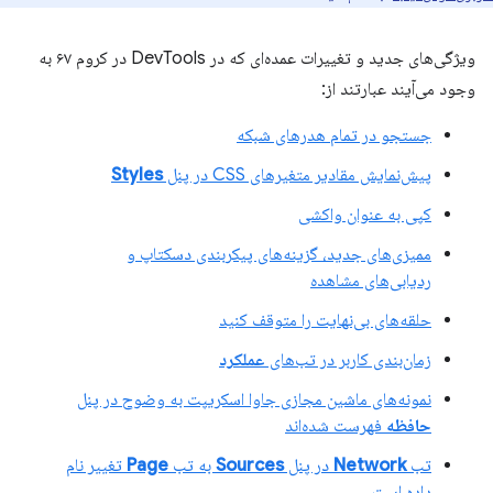
ویژگی‌های جدید و تغییرات عمده‌ای که در DevTools در کروم ۶۷ به
وجود می‌آیند عبارتند از:
جستجو در تمام هدرهای شبکه
پیش‌نمایش مقادیر متغیرهای CSS در پنل
Styles
کپی به عنوان واکشی
ممیزی‌های جدید، گزینه‌های پیکربندی دسکتاپ و
ردیابی‌های مشاهده
حلقه‌های بی‌نهایت را متوقف کنید
زمان‌بندی کاربر در تب‌های
عملکرد
نمونه‌های ماشین مجازی جاوا اسکریپت به وضوح در پنل
حافظه
فهرست شده‌اند
تب
Network
در پنل
Sources
به تب
Page
تغییر نام
داده است.