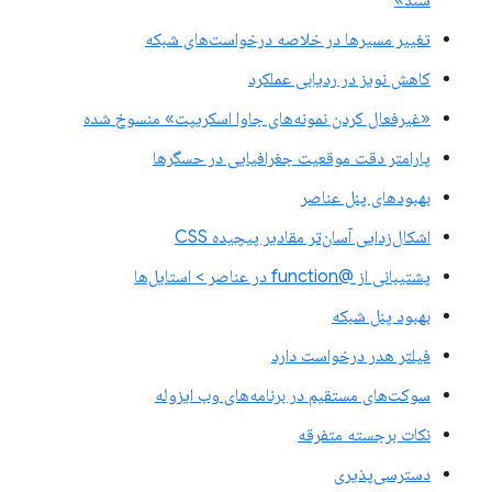
تغییر مسیرها در خلاصه درخواست‌های شبکه
کاهش نویز در ردیابی عملکرد
«غیرفعال کردن نمونه‌های جاوا اسکریپت» منسوخ شده
پارامتر دقت موقعیت جغرافیایی در حسگرها
بهبودهای پنل عناصر
اشکال‌زدایی آسان‌تر مقادیر پیچیده CSS
پشتیبانی از @function در عناصر > استایل‌ها
بهبود پنل شبکه
فیلتر هدر درخواست دارد
سوکت‌های مستقیم در برنامه‌های وب ایزوله
نکات برجسته متفرقه
دسترسی‌پذیری