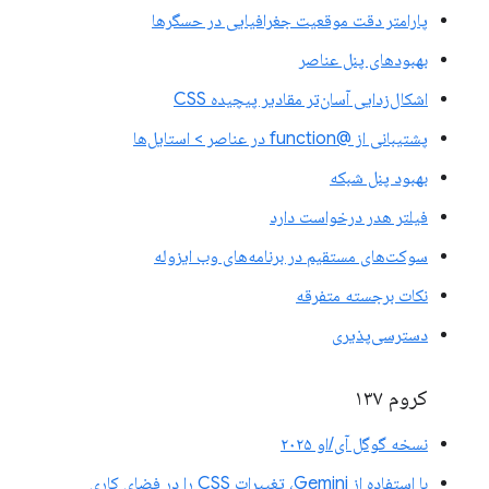
پارامتر دقت موقعیت جغرافیایی در حسگرها
بهبودهای پنل عناصر
اشکال‌زدایی آسان‌تر مقادیر پیچیده CSS
پشتیبانی از @function در عناصر > استایل‌ها
بهبود پنل شبکه
فیلتر هدر درخواست دارد
سوکت‌های مستقیم در برنامه‌های وب ایزوله
نکات برجسته متفرقه
دسترسی‌پذیری
کروم ۱۳۷
نسخه گوگل آی/او ۲۰۲۵
با استفاده از Gemini، تغییرات CSS را در فضای کاری