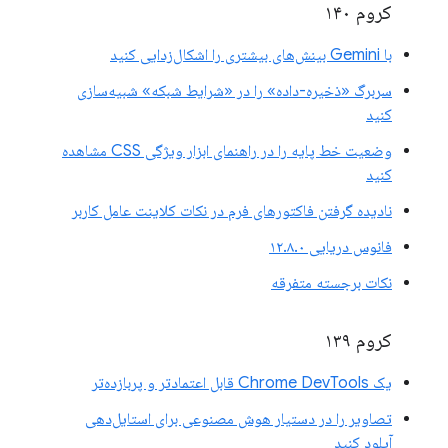
کروم ۱۴۰
با Gemini بینش‌های بیشتری را اشکال‌زدایی کنید
سربرگ «ذخیره-داده» را در «شرایط شبکه» شبیه‌سازی
کنید
وضعیت خط پایه را در راهنمای ابزار ویژگی CSS مشاهده
کنید
نادیده گرفتن فاکتورهای فرم در نکات کلاینت عامل کاربر
فانوس دریایی ۱۲.۸.۰
نکات برجسته متفرقه
کروم ۱۳۹
یک Chrome DevTools قابل اعتمادتر و پربازده‌تر
تصاویر را در دستیار هوش مصنوعی برای استایل‌دهی
آپلود کنید