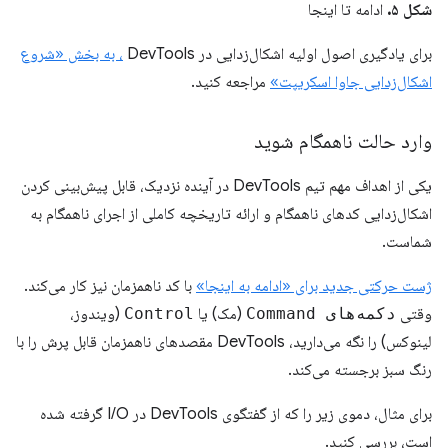
شکل ۵.
ادامه تا اینجا
برای یادگیری اصول اولیه اشکال‌زدایی در DevTools
، به بخش «شروع
اشکال‌زدایی جاوا اسکریپت»
مراجعه کنید.
وارد حالت ناهمگام شوید
یکی از اهداف مهم تیم DevTools در آینده نزدیک، قابل پیش‌بینی کردن
اشکال‌زدایی کدهای ناهمگام و ارائه تاریخچه کاملی از اجرای ناهمگام به
شماست.
ژست حرکتی جدید برای «ادامه به اینجا»
با کد ناهمزمان نیز کار می‌کند.
وقتی
دکمه‌های Command
(مک) یا
Control
(ویندوز،
لینوکس) را نگه می‌دارید، DevTools مقصدهای ناهمزمان قابل پرش را با
رنگ سبز برجسته می‌کند.
برای مثال، دموی زیر را که از گفتگوی DevTools در I/O گرفته شده
است، بررسی کنید.