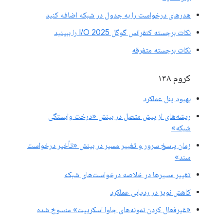
هدرهای درخواست را به جدول در شبکه اضافه کنید
نکات برجسته کنفرانس گوگل I/O 2025 را ببینید
نکات برجسته متفرقه
کروم ۱۳۸
بهبود پنل عملکرد
ریشه‌های از پیش متصل در بینش «درخت وابستگی
شبکه»
زمان پاسخ سرور و تغییر مسیر در بینش «تأخیر درخواست
سند»
تغییر مسیرها در خلاصه درخواست‌های شبکه
کاهش نویز در ردیابی عملکرد
«غیرفعال کردن نمونه‌های جاوا اسکریپت» منسوخ شده