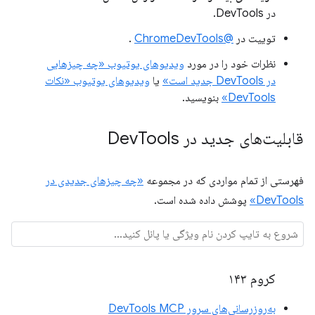
در DevTools.
توییت در
@ChromeDevTools
.
نظرات خود را در مورد
ویدیوهای یوتیوب «چه چیزهایی
در DevTools جدید است»
یا
ویدیوهای یوتیوب «نکات
DevTools»
بنویسید.
قابلیت‌های جدید در Dev
Tools
فهرستی از تمام مواردی که در مجموعه
«چه چیزهای جدیدی در
DevTools»
پوشش داده شده است.
کروم ۱۴۳
به‌روزرسانی‌های سرور DevTools MCP