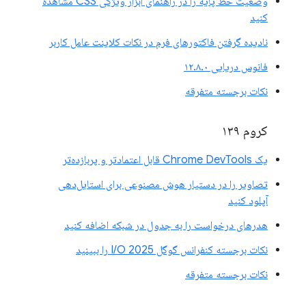
وضعیت خط پایه را در راهنمای ابزار ویژگی CSS مشاهده
کنید
نادیده گرفتن فاکتورهای فرم در نکات کلاینت عامل کاربر
فانوس دریایی ۱۲.۸.۰
نکات برجسته متفرقه
کروم ۱۳۹
یک Chrome DevTools قابل اعتمادتر و پربازده‌تر
تصاویر را در دستیار هوش مصنوعی برای استایل‌دهی
آپلود کنید
هدرهای درخواست را به جدول در شبکه اضافه کنید
نکات برجسته کنفرانس گوگل I/O 2025 را ببینید
نکات برجسته متفرقه