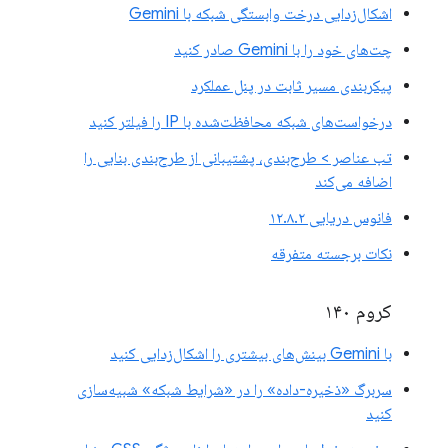
اشکال‌زدایی درخت وابستگی شبکه با Gemini
چت‌های خود را با Gemini صادر کنید
پیکربندی مسیر ثابت در پنل عملکرد
درخواست‌های شبکه محافظت‌شده با IP را فیلتر کنید
تب عناصر > طرح‌بندی، پشتیبانی از طرح‌بندی بنایی را
اضافه می‌کند
فانوس دریایی ۱۲.۸.۲
نکات برجسته متفرقه
کروم ۱۴۰
با Gemini بینش‌های بیشتری را اشکال‌زدایی کنید
سربرگ «ذخیره-داده» را در «شرایط شبکه» شبیه‌سازی
کنید