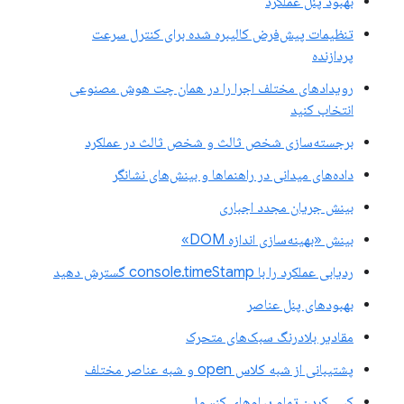
بهبود پنل عملکرد
تنظیمات پیش‌فرض کالیبره شده برای کنترل سرعت
پردازنده
رویدادهای مختلف اجرا را در همان چت هوش مصنوعی
انتخاب کنید
برجسته‌سازی شخص ثالث و شخص ثالث در عملکرد
داده‌های میدانی در راهنماها و بینش‌های نشانگر
بینش جریان مجدد اجباری
بینش «بهینه‌سازی اندازه DOM»
ردیابی عملکرد را با console.timeStamp گسترش دهید
بهبودهای پنل عناصر
مقادیر بلادرنگ سبک‌های متحرک
پشتیبانی از شبه کلاس open و شبه عناصر مختلف
کپی کردن تمام پیام‌های کنسول