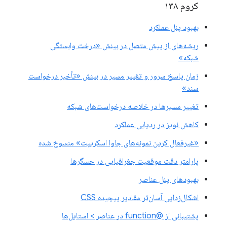
کروم ۱۳۸
بهبود پنل عملکرد
ریشه‌های از پیش متصل در بینش «درخت وابستگی
شبکه»
زمان پاسخ سرور و تغییر مسیر در بینش «تأخیر درخواست
سند»
تغییر مسیرها در خلاصه درخواست‌های شبکه
کاهش نویز در ردیابی عملکرد
«غیرفعال کردن نمونه‌های جاوا اسکریپت» منسوخ شده
پارامتر دقت موقعیت جغرافیایی در حسگرها
بهبودهای پنل عناصر
اشکال‌زدایی آسان‌تر مقادیر پیچیده CSS
پشتیبانی از @function در عناصر > استایل‌ها