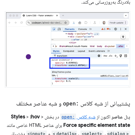
بلادرنگ به‌روزرسانی می‌کند.
پشتیبانی از شبه کلاس
:open
و شبه عناصر مختلف
پنل
عناصر
اکنون از
شبه کلاس
:open
در بخش
>
:hov
>
Styles
Force specific element state
برای عناصر HTML خاصی مانند
<details>
<dialog>
،
<select>
،
و
<input>
پشتیبانی