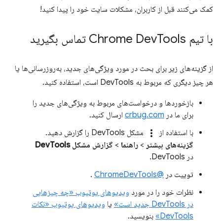
کمک می‌کنند قبل از کاربران، مشکلات سایت خود را پیدا کنید!
با تیم Chrome Dev
Tools تماس بگیرید
از گزینه‌های زیر برای بحث در مورد ویژگی‌های جدید، به‌روزرسانی‌ها یا
هر چیز دیگری که مربوط به DevTools است، استفاده کنید.
بازخوردها و درخواست‌های مربوط به ویژگی‌های جدید را
برای ما در
crbug.com
ارسال کنید.
more_vert
با استفاده از
مشکل DevTools را گزارش دهید.
گزینه‌های بیشتر
>
راهنما
>
گزارش مشکل DevTools
در DevTools.
توییت در
@ChromeDevTools
.
نظرات خود را در مورد
ویدیوهای یوتیوب «چه چیزهایی
در DevTools جدید است»
یا
ویدیوهای یوتیوب «نکات
DevTools»
بنویسید.