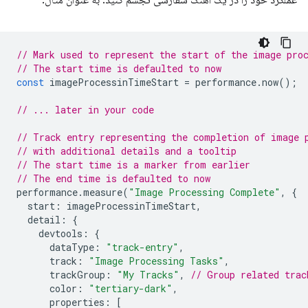
// Mark used to represent the start of the image pro
// The start time is defaulted to now
const
imageProcessinTimeStart
=
performance
.
now
();
// ... later in your code
// Track entry representing the completion of image 
// with additional details and a tooltip
// The start time is a marker from earlier
// The end time is defaulted to now
performance
.
measure
(
"Image Processing Complete"
,
{
start
:
imageProcessinTimeStart
,
detail
:
{
devtools
:
{
dataType
:
"track-entry"
,
track
:
"Image Processing Tasks"
,
trackGroup
:
"My Tracks"
,
// Group related trac
color
:
"tertiary-dark"
,
properties
:
[