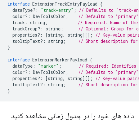
interface
ExtensionTrackEntryPayload
{
dataType
?:
"track-entry"
;
// Defaults to "track-en
color
?:
DevToolsColor
;
// Defaults to "primary"
track
:
string
;
// Required: Name of the
trackGroup
?:
string
;
// Optional: Group for o
properties
?:
[
string
,
string
][];
// Key-value pair
tooltipText
?:
string
;
// Short description for
}
interface
ExtensionMarkerPayload
{
dataType
:
"marker"
;
// Required: Identifies 
color
?:
DevToolsColor
;
// Defaults to "primary"
properties
?:
[
string
,
string
][];
// Key-value pair
tooltipText
?:
string
;
// Short description for
}
داده های خود را در جدول زمانی مشاهده کنید