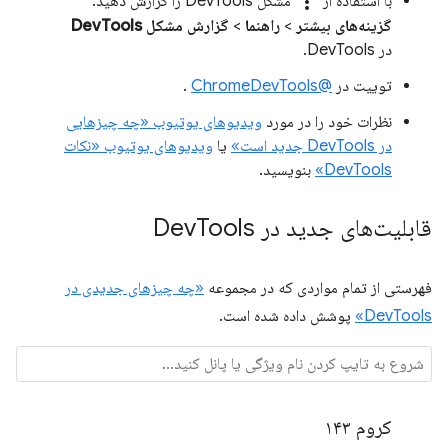
more_vert
با استفاده از
مشکل DevTools را گزارش دهید.
گزینه‌های بیشتر
>
راهنما
>
گزارش مشکل DevTools
در DevTools.
توییت در
@ChromeDevTools
.
نظرات خود را در مورد
ویدیوهای یوتیوب «چه چیزهایی
در DevTools جدید است»
یا
ویدیوهای یوتیوب «نکات
DevTools»
بنویسید.
قابلیت‌های جدید در Dev
Tools
فهرستی از تمام مواردی که در مجموعه
«چه چیزهای جدیدی در
DevTools»
پوشش داده شده است.
کروم ۱۴۳