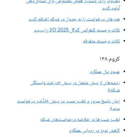
تصاویر را در دستیار هوش مصنوعی برای استایل‌دهی
آپلود کنید
هدرهای درخواست را به جدول در شبکه اضافه کنید
نکات برجسته کنفرانس گوگل I/O 2025 را ببینید
نکات برجسته متفرقه
کروم ۱۳۸
بهبود پنل عملکرد
ریشه‌های از پیش متصل در بینش «درخت وابستگی
شبکه»
زمان پاسخ سرور و تغییر مسیر در بینش «تأخیر درخواست
سند»
تغییر مسیرها در خلاصه درخواست‌های شبکه
کاهش نویز در ردیابی عملکرد