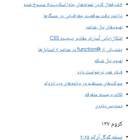
«غیرفعال کردن نمونه‌های جاوا اسکریپت» منسوخ شده
پارامتر دقت موقعیت جغرافیایی در حسگرها
بهبودهای پنل عناصر
اشکال‌زدایی آسان‌تر مقادیر پیچیده CSS
پشتیبانی از @function در عناصر > استایل‌ها
بهبود پنل شبکه
فیلتر هدر درخواست دارد
سوکت‌های مستقیم در برنامه‌های وب ایزوله
نکات برجسته متفرقه
دسترسی‌پذیری
کروم ۱۳۷
نسخه گوگل آی/او ۲۰۲۵