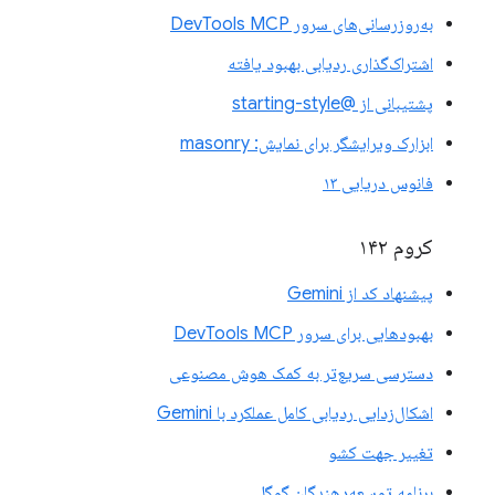
به‌روزرسانی‌های سرور DevTools MCP
اشتراک‌گذاری ردیابی بهبود یافته
پشتیبانی از @starting-style
ابزارک ویرایشگر برای نمایش: masonry
فانوس دریایی ۱۳
کروم ۱۴۲
پیشنهاد کد از Gemini
بهبودهایی برای سرور DevTools MCP
دسترسی سریع‌تر به کمک هوش مصنوعی
اشکال‌زدایی ردیابی کامل عملکرد با Gemini
تغییر جهت کشو
برنامه توسعه‌دهندگان گوگل