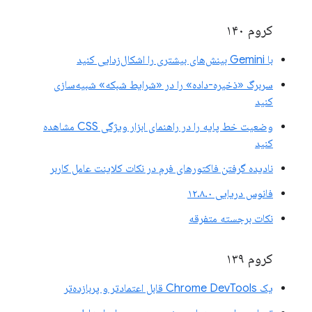
کروم ۱۴۰
با Gemini بینش‌های بیشتری را اشکال‌زدایی کنید
سربرگ «ذخیره-داده» را در «شرایط شبکه» شبیه‌سازی
کنید
وضعیت خط پایه را در راهنمای ابزار ویژگی CSS مشاهده
کنید
نادیده گرفتن فاکتورهای فرم در نکات کلاینت عامل کاربر
فانوس دریایی ۱۲.۸.۰
نکات برجسته متفرقه
کروم ۱۳۹
یک Chrome DevTools قابل اعتمادتر و پربازده‌تر