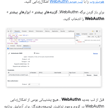
هویت وب
را با
تب جدید WebAuthn
اشکال‌زدایی کنید.
برای باز کردن برگه WebAuthn،
گزینه‌های بیشتر
>
ابزارهای بیشتر
>
WebAuthn
را انتخاب کنید.
قبل از تب جدید
WebAuthn
، هیچ پشتیبانی بومی از اشکال‌زدایی
WebAuthn در کروم وجود نداشت. توسعه‌دهندگان برای آزمایش برنامه