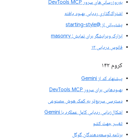
به‌روزرسانی‌های سرور DevTools MCP
اشتراک‌گذاری ردیابی بهبود یافته
پشتیبانی از @starting-style
ابزارک ویرایشگر برای نمایش: masonry
فانوس دریایی ۱۳
کروم ۱۴۲
پیشنهاد کد از Gemini
بهبودهایی برای سرور DevTools MCP
دسترسی سریع‌تر به کمک هوش مصنوعی
اشکال‌زدایی ردیابی کامل عملکرد با Gemini
تغییر جهت کشو
برنامه توسعه‌دهندگان گوگل