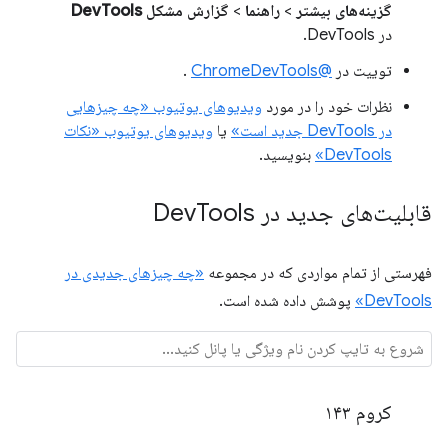
گزینه‌های بیشتر
>
راهنما
>
گزارش مشکل DevTools
در DevTools.
توییت در
@ChromeDevTools
.
نظرات خود را در مورد
ویدیوهای یوتیوب «چه چیزهایی
در DevTools جدید است»
یا
ویدیوهای یوتیوب «نکات
DevTools»
بنویسید.
قابلیت‌های جدید در Dev
Tools
فهرستی از تمام مواردی که در مجموعه
«چه چیزهای جدیدی در
DevTools»
پوشش داده شده است.
کروم ۱۴۳