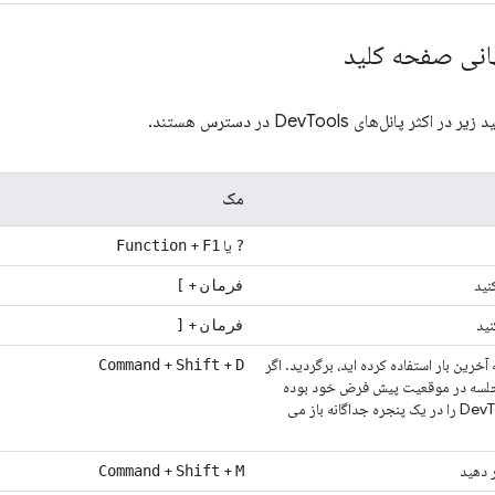
انی صفحه کلید
 پانل‌های DevTools در دسترس هستند.
مک
یا
+
Function
F1
?
نید
+
فرمان
]
نید
+
فرمان
[
آخرین بار استفاده کرده اید، برگردید. اگر
+
+
Command
Shift
D
رای کل جلسه در موقعیت پیش فرض خود بوده
است، این میانبر DevTools را در یک پنجره جداگانه باز می
 دهید
+
+
Command
Shift
M