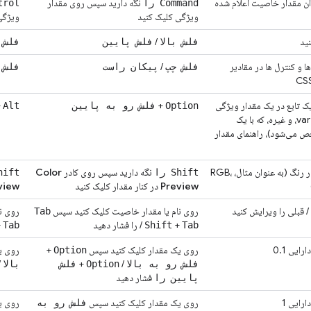
آن مقدار خاصیت اعلام شده
نگه دارید سپس روی مقدار
Command را
ntrol
ویژگی کلیک کنید
ویژگی
/
فلش بالا
فلش پایین
فلش 
 و کنترل ها در مقادیر
/
فلش چپ
پیکان راست
فلش 
 تابع در یک مقدار ویژگی
+
+
Option
فلش رو به پایین
Alt
(مثلاً var، calc، clamp، و غیره، که با یک
 می‌شود)، راهنمای مقدار
تغییر نمایش یک مقدار رنگ (به عنوان مثال، RGB،
نگه دارید سپس روی کادر
Color
Shift را
Shift 
Preview
در کنار مقدار کلیک کنید
view
/ قبلی را ویرایش کنید
روی نام یا مقدار خاصیت کلیک کنید سپس
روی ن
Tab
+
/
را فشار دهید
+
Tab
Shift
Tab
یی 0.1
روی یک مقدار کلیک کنید سپس
+
روی ی
Option
/
+
/
فلش رو به بالا
Option
فلش
بالا
فشار دهید
پایین را
رایی 1
روی یک مقدار کلیک کنید سپس
روی ی
فلش رو به