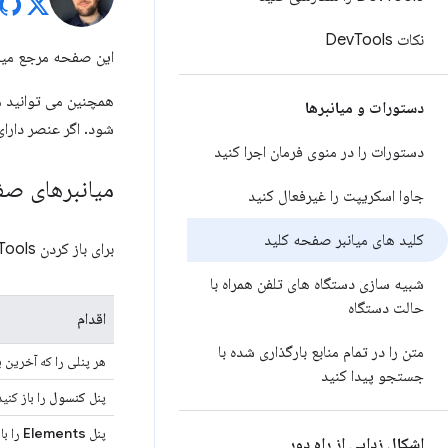
نکات Dev
Tools
این صفحه مرجع میانبرهای صفح
دستورات و میانبرها
شود. اگر عنصر دارای 
دستورات را در منوی فرمان اجرا کنید
میانبرهای صفحه
جاوا اسکریپت را غیرفعال کنید
کلید های میانبر صفحه کلید
برای باز کردن DevTools، میانبرهای صفحه کلید زیر را در حالی که مکان نما روی درگاه دید مرورگر متمرکز است فشار دهید:
شبیه سازی دستگاه های تلفن همراه با
حالت دستگاه
اقدام
متن را در تمام منابع بارگذاری شده با
هر پنلی را که آخرین با
جستجو پیدا کنید
پنل
کنسول
را باز کنید
پنل
Elements
را با
اشکال زدایی از راه دور