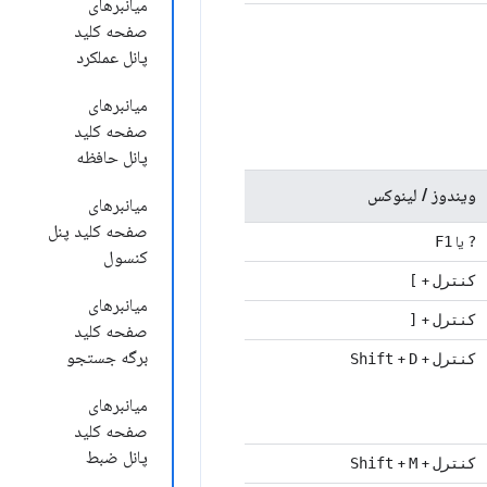
میانبرهای
صفحه کلید
پانل عملکرد
میانبرهای
صفحه کلید
پانل حافظه
ویندوز / لینوکس
میانبرهای
صفحه کلید پنل
یا
F1
?
کنسول
+
کنترل
]
میانبرهای
+
کنترل
[
صفحه کلید
برگه جستجو
+
+
کنترل
D
Shift
میانبرهای
صفحه کلید
پانل ضبط
+
+
کنترل
M
Shift