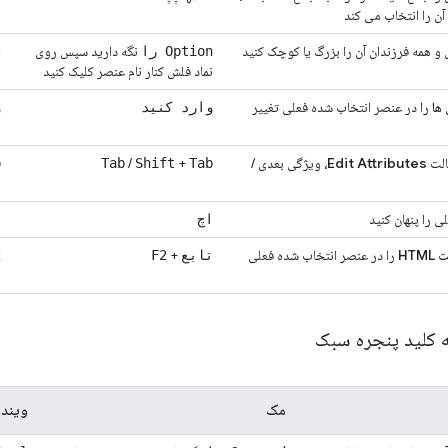
 آن را انتخاب می کند
و همه فرزندان آن را بزرگ یا کوچک کنید
نگه دارید سپس روی
Option را
t
نماد فلش کنار نام عنصر کلیک کنید
ن
ا را
در عنصر انتخاب شده فعلی تغییر
وارد کنید
و
الت
Edit Attributes،
ویژگی بعدی /
+
/
b
Tab
Shift
Tab
 را پنهان کنید
اچ
ا
HT
را در عنصر انتخاب شده فعلی
+
تابع
F2
2
 کلید پنجره سبک
مک
ویندو