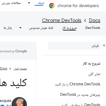
اسناد
مطالعات موردی
Chrome DevTools
Docs
DevTools
شروع به کار
کمک هوش مصنوعی
پانل ها
شروع به کار
صفحه اصلی
Docs
نمای کلی
کلید ها
Tools را باز کنید
Chrome Dev
چیزهای جدید در Dev
Tools
asques
Tools را سفارشی کنید
Dev