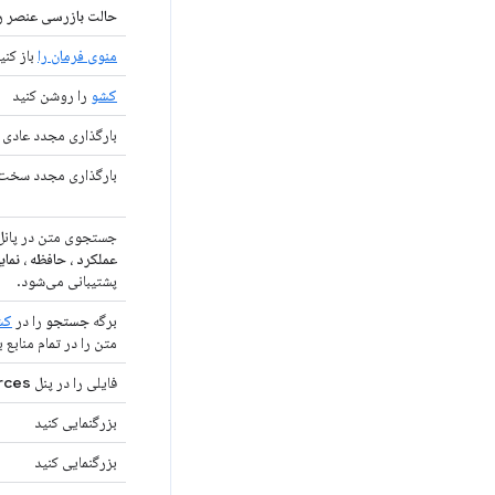
حالت بازرسی عنصر ر
منوی فرمان را
باز کنی
کشو
را روشن کنید
بارگذاری مجدد عادی
بارگذاری مجدد سخت
جستجوی متن در پانل
عملکرد
،
حافظه
،
نمای
پشتیبانی می‌شود.
برگه
جستجو
را در
کش
متن را در تمام منابع
فایلی را در پنل
rces
بزرگنمایی کنید
بزرگنمایی کنید