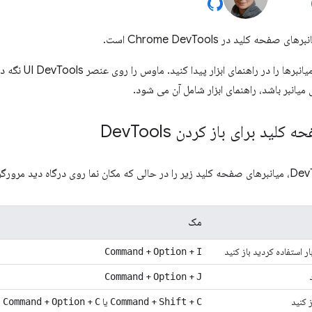
ه کلید در Chrome DevTools است.
همچنین می توانید می
میانبر باشد، راهنمای ابزار شامل آن می شود.
 کلید برای باز کردن Dev
Tools
مک
ر استفاده کردید باز کنید
+
+
Command
Option
I
+
+
Command
Option
J
ز کنید
+
+
یا
+
+
Command
Option
C
Command
Shift
C