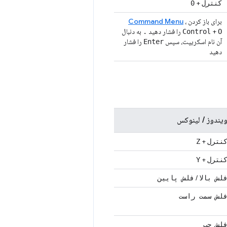
+
کنترل
0
برای باز کردن
،
Command Menu
+
را فشار دهید
به دنبال
.
Control
O
آن نام اسکریپت، سپس
را فشار
Enter
دهید
یندوز / لینوکس
+
نترل
Z
+
نترل
Y
/
لش بالا
فلش پایین
لش سمت راست
لش چپ