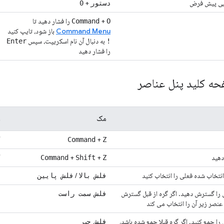
ایی پیش فرض
+
دستور
0
+
را فشار دهید تا
Command
O
Command Menu
باز شود، تایپ کنید
به دنبال آن نام اسکریپت، سپس
Enter
!
را فشار دهید
حه کلید پنل عناصر
مک
و
+
Z
Command
ک
دهید
+
+
Z
Shift
Command
ک
انتخاب شده فعلی را انتخاب کنید
/
فلش بالا
فلش پایین
ف
 را گسترش دهید. اگر گره از قبل گسترش
فلش سمت راست
ف
ر عنصر زیر آن را انتخاب می کند
را جمع کنید. اگر گره قبلا جمع شده باشد،
فلش چپ
ف