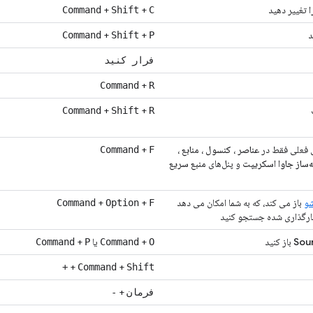
ا
تغییر دهید
+
+
Command
Shift
C
د
+
+
Command
Shift
P
فرار کنید
+
Command
R
+
+
Command
Shift
R
 فعلی فقط در
عناصر
،
کنسول
،
منابع
،
+
Command
F
ه‌ساز جاوا اسکریپت
و پنل‌های
منبع سریع
و
باز می کند، که به شما امکان می دهد
+
+
Command
Option
F
 بارگذاری شده جستجو کنید
Sou
باز کنید
+
یا
+
Command
P
Command
O
+
+
+
Command
Shift
+
فرمان
-