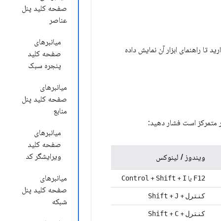
صفحه کلید پنل
عناصر
میانبرهای
انبرها را در راهنمای ابزار پیدا کنید. ماوس را روی عنصر UI DevTools نگه دارید تا راهنمای ابزار آن نمایش داده
صفحه کلید
پنجره سبک
میانبرهای
صفحه کلید پنل
منابع
میانبرهای
صفحه کلید
ویرایشگر کد
ویندوز / لینوکس
میانبرهای
یا
+
+
Control
Shift
I
F12
صفحه کلید پنل
+
+
کنترل
J
Shift
شبکه
+
+
کنترل
C
Shift