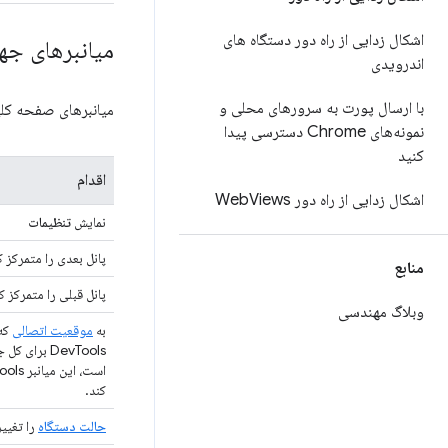
اشکال زدایی از راه دور دستگاه های
میانبرهای جه
اندرویدی
با ارسال پورت به سرورهای محلی و
میانبرهای صفحه کلید زیر در اکثر
نمونه‌های Chrome دسترسی پیدا
کنید
اقدام
اشکال زدایی از راه دور Web
Views
نمایش
تنظیمات
پانل بعدی را متمرکز ک
منابع
پانل قبلی را متمرکز ک
وبلاگ مهندسی
به
موقعیت اتصالی
که 
DevTools ب
کند.
حالت دستگاه
را تغییر