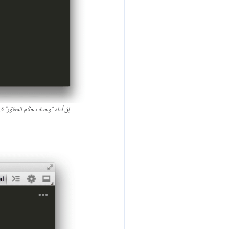
إنّ أداة "وحدة تحكّم المطوّر" في "أدوات