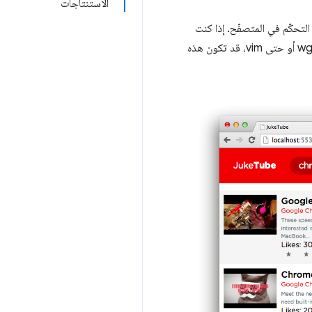
الاستنتاجات
لتحكّم في المتصفّح. إذا كنت
بحاجة إلى التبديل بين Chrome وخط الأوامر لتنفيذ مهام مثل تنزيل مواد العرض أو استخدام git أو grunt أو wget أو حتى vim، قد تكون هذه