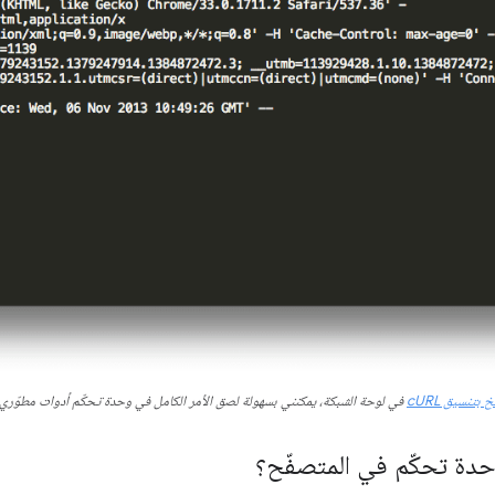
 بتنسيق cURL
في لوحة الشبكة، يمكنني بسهولة لصق الأمر الكامل في وحدة تحكّم أدوات مطوّري ا
حدة تحكّم في المتصفّح؟