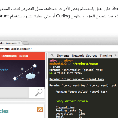
معتادًا على العمل باستخدام بعض الأدوات المختلفة: محرِّر النصوص لإنشاء الم
عناوين Curling أو حتى عملية إنشاء باستخدام Grunt.