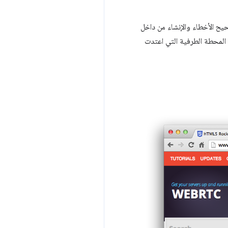
ميز وتصحيح الأخطاء والإنشاء من داخل
تى ألوان Git، ما يجعلها تبدو مألوفةً مثل المحطة الطرفية التي اعتدت