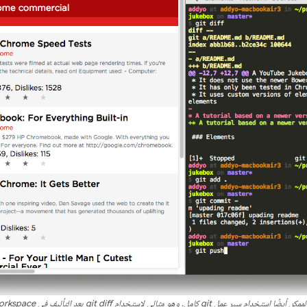
كن أيضًا استخدام سير عمل git كامل. وهو مثالي لاستخدام
git diff
بعد التأليف في Workspace.