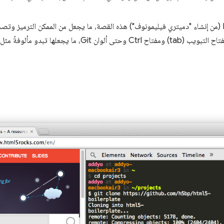
يكمل تطبيق DevTools Terminal (من إنشاء "دميتري فيليمونوف") هذه القصة، ما يجعل من الممكن التر
النافذة نفسها. يمكنك الوصول إلى مفتاح التبويب (tab) ومفتاح Ctrl وح