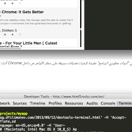
 مطوري البرامج" مفيدة لإجراء تعديلات سريعة على سطر الأوامر من داخل Chrome أثناء العمل على تطبيقك على الويب.