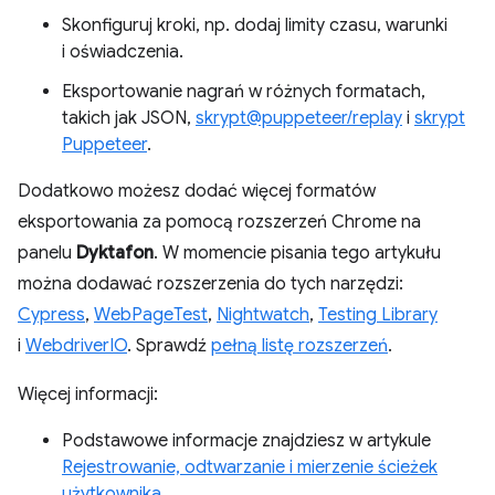
Skonfiguruj kroki, np. dodaj limity czasu, warunki
i oświadczenia.
Eksportowanie nagrań w różnych formatach,
takich jak JSON,
skrypt@puppeteer/replay
i
skrypt
Puppeteer
.
Dodatkowo możesz dodać więcej formatów
eksportowania za pomocą rozszerzeń Chrome na
panelu
Dyktafon
. W momencie pisania tego artykułu
można dodawać rozszerzenia do tych narzędzi:
Cypress
,
WebPageTest
,
Nightwatch
,
Testing Library
i
WebdriverIO
. Sprawdź
pełną listę rozszerzeń
.
Więcej informacji:
Podstawowe informacje znajdziesz w artykule
Rejestrowanie, odtwarzanie i mierzenie ścieżek
użytkownika
.