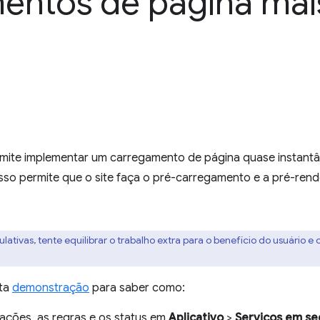
entos de página mai
mite implementar um carregamento de página quase instant
Isso permite que o site faça o pré-carregamento e a pré-rend
lativas, tente equilibrar o trabalho extra para o benefício do usuário 
sta
demonstração
para saber como:
ações, as regras e os status em
Aplicativo
>
Serviços em se