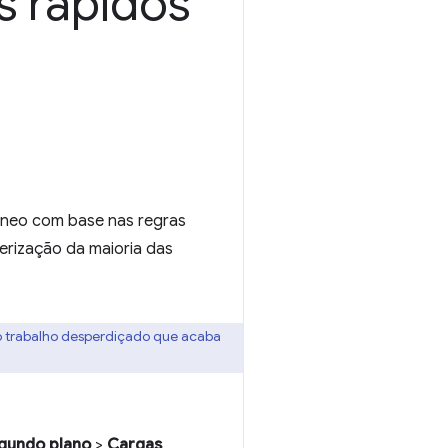
s rápidos
âneo com base nas regras
erização da maioria das
e o trabalho desperdiçado que acaba
gundo plano
>
Cargas