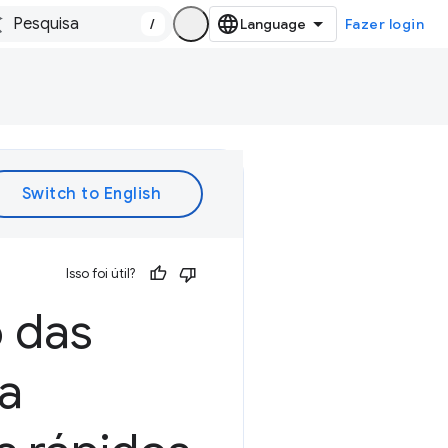
/
Fazer login
Isso foi útil?
 das
a