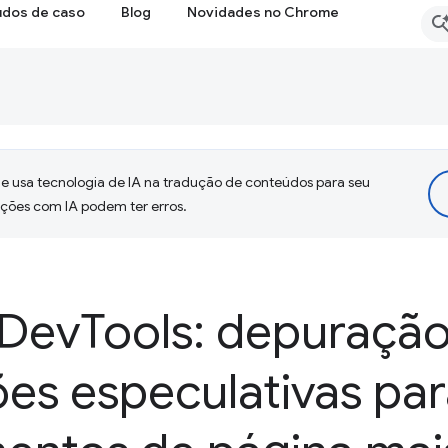
udos de caso
Blog
Novidades no Chrome
 usa tecnologia de IA na tradução de conteúdos para seu
uções com IA podem ter erros.
 Dev
Tools: depuração
es especulativas par