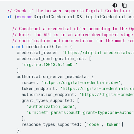
// Check if the browser supports Digital Credentials 
if
(
window
.
DigitalCredential
 && 
DigitalCredential
.
us
// Construct a credential offer according to the O
// Note: The API is in an active development stage
// specification and documentation for the most re
const
credentialOffer
=
{
credential_issuer
:
'https://digital-credentials.
credential_configuration_ids
:
[
'org.iso.18013.5.1.mDL'
],
authorization_server_metadata
:
{
issuer
:
'https://digital-credentials.dev'
,
token_endpoint
:
'https://digital-credentials.d
authorization_endpoint
:
'https://digital-crede
grant_types_supported
:
[
'authorization_code'
,
'urn:ietf:params:oauth:grant-type:pre-author
],
response_types_supported
:
[
'code'
,
'token'
]
},