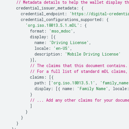
// Metadata details to help the wallet display th
credential_issuer_metadata
:
{
credential_endpoint
:
'https://digital-credenti
credential_configurations_supported
:
{
'org.iso.18013.5.1.mDL'
:
{
format
:
'mso_mdoc'
,
display
:
[{
name
:
'Driving License'
,
locale
:
'en-US'
,
description
:
'Mobile Driving License'
}],
// The claims that this document contains.
// For a full list of standard mDL claims,
claims
:
[{
path
:
[
'org.iso.18013.5.1'
,
'family_name
display
:
[{
name
:
'Family Name'
,
locale
}
// ... Add any other claims for your docum
]
}
}
}
};