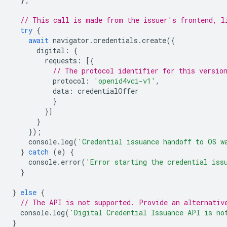
// This call is made from the issuer's frontend, l
try
{
await
navigator
.
credentials
.
create
({
digital
:
{
requests
:
[{
// The protocol identifier for this versio
protocol
:
'openid4vci-v1'
,
data
:
credentialOffer
}
}]
}
});
console
.
log
(
'Credential issuance handoff to OS w
}
catch
(
e
)
{
console
.
error
(
'Error starting the credential iss
}
}
else
{
// The API is not supported. Provide an alternativ
console
.
log
(
'Digital Credential Issuance API is no
}