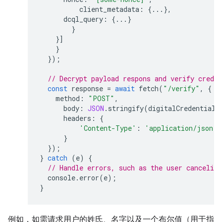
client_metadata
:
{...},
dcql_query
:
{...}
}
}]
}
});
// Decrypt payload respons and verify creden
const
response
=
await
fetch
(
"/verify"
,
{
method
:
"POST"
,
body
:
JSON
.
stringify
(
digitalCredential
.
headers
:
{
'Content-Type'
:
'application/json'
}
});
}
catch
(
e
)
{
// Handle errors, such as the user canceling
console
.
error
(
e
);
}
例如，如需请求用户的姓氏、名字以及一个布尔值（用于指