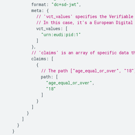
format
:
"dc+sd-jwt"
,
meta
:
{
// 'vct_values' specifies the Verifiable
// In this case, it's a European Digital
vct_values
:
[
"urn:eudi:pid:1"
]
},
// 'claims' is an array of specific data t
claims
:
[
{
// The path ["age_equal_or_over", "18"
path
:
[
"age_equal_or_over"
,
"18"
]
}
]
}
]
}
}