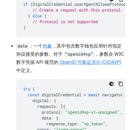
if
(
DigitalCredential
.
userAgentAllowsProtocol
// Create a request with this protocol
}
else
{
// Protocol is not supported
}
data
：一个
对象
，其中包含数字钱包应用针对指定
协议接受的参数。对于
"openid4vp"
，参数在 W3C
数字凭据 API 规范的
OpenID 可验证演示 (OID4VP)
中定义。
try
{
const
digitalCredential
=
await
navigator
.
cr
digital
:
{
requests
:
[{
protocol
:
"openid4vp-v1-unsigned"
,
data
:
{
response_type
:
"vp_token"
,
nonce
:
"[some-nonce]"
,