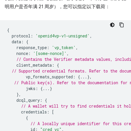
明用户是否年满 21 周岁），您可以指定以下载荷：
{
protocol
:
'openid4vp-v1-unsigned'
,
data
:
{
response_type
:
'vp_token'
,
nonce
:
'[some-nonce]'
,
// Contains the Verifier metadata values, includ
client_metadata
:
{
// Supported credential formats. Refer to the docu
vp_formats_supported
:
{...},
// Public key(s). Refer to the documentation for 
jwks
:
{...}
},
dcql_query
:
{
// A wallet will try to find credentials it ho
credentials
:
[
{
// A locally unique identifier for this cre
id
:
"cred_vc"
,