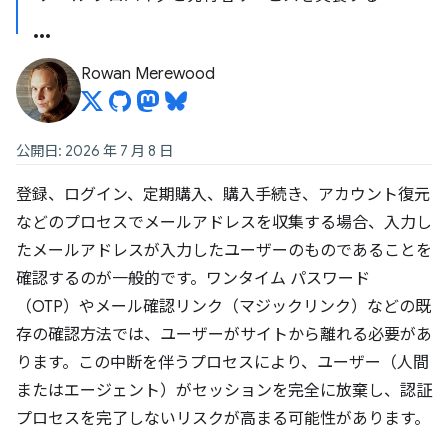
Rowan Merewood
公開日: 2026 年 7 月 8 日
登録、ログイン、定期購入、購入手続き、アカウント復元
などのプロセスでメールアドレスを収集する場合、入力し
たメールアドレスが入力したユーザーのものであることを
確認するのが一般的です。ワンタイム パスワード
（OTP）やメール確認リンク（マジックリンク）などの既
存の確認方法では、ユーザーがサイトから離れる必要があ
ります。この中断を伴うプロセスにより、ユーザー（人間
またはエージェント）がセッションを完全に放棄し、認証
プロセスを完了しないリスクが高まる可能性があります。