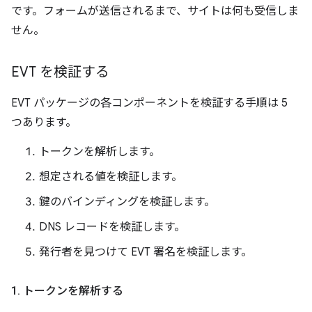
です。フォームが送信されるまで、サイトは何も受信しま
せん。
EVT を検証する
EVT パッケージの各コンポーネントを検証する手順は 5
つあります。
トークンを解析します。
想定される値を検証します。
鍵のバインディングを検証します。
DNS レコードを検証します。
発行者を見つけて EVT 署名を検証します。
1
.
トークンを解析する