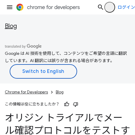
ログイン
Blog
Google は AI 技術を使用して、コンテンツをご希望の言語に翻訳
しています。AI 翻訳には誤りが含まれる場合があります。
Chrome for Developers
Blog
この情報は役に立ちましたか？
オリジン トライアルでメー
ル確認プロトコルをテストす