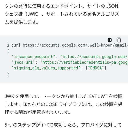
クンの発行に使用するエンドポイント、サイトの JSON
ウェブ鍵（JWK）、サポートされている署名アルゴリズ
ムを提供します。
$
curl
{
"issuance_endpoint"
:
"https://accounts.google.com/
"jwks_uri"
:
"https://verifiablecredentials-pa.goog
"signing_alg_values_supported"
:
[
"EdDSA"
]
}
JWK を使用して、トークンから抽出した EVT JWT を検証
します。ほとんどの JOSE ライブラリには、この検証を処
理する関数が用意されています。
5 つのステップがすべて成功したら、プロバイダに対して