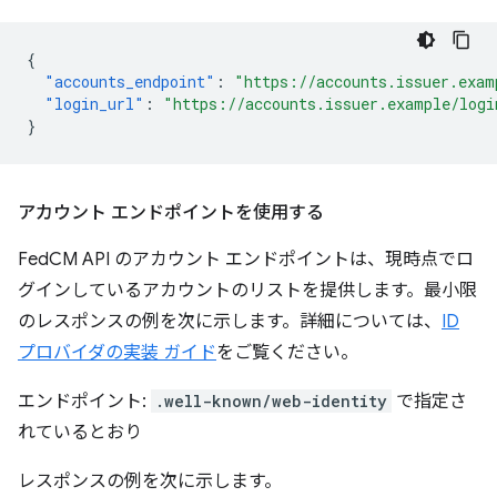
{
"accounts_endpoint"
:
"https://accounts.issuer.exam
"login_url"
:
"https://accounts.issuer.example/logi
}
アカウント エンドポイントを使用する
FedCM API のアカウント エンドポイントは、現時点でロ
グインしているアカウントのリストを提供します。最小限
のレスポンスの例を次に示します。詳細については、
ID
プロバイダの実装 ガイド
をご覧ください。
エンドポイント:
.well-known/web-identity
で指定さ
れているとおり
レスポンスの例を次に示します。