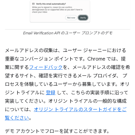
Email Verification API のユーザー プロンプトのデモ
メールアドレスの収集は、ユーザー ジャーニーにおける
重要なコンバージョン ポイントです。Chrome では、提
案に関する
フィードバック
を、メールアドレスの確認を希
望するサイト、確認を実行できるメール プロバイダ、 プ
ロセスを体験しているユーザーから募集しています。オリ
ジン トライアルに
登録
して、こちらの実装手順に沿って
実装してください。オリジン トライアルの一般的な構成
については、
オリジン トライアルのスタートガイドをご
覧ください
。
デモ アカウントでフローを試すことができます。