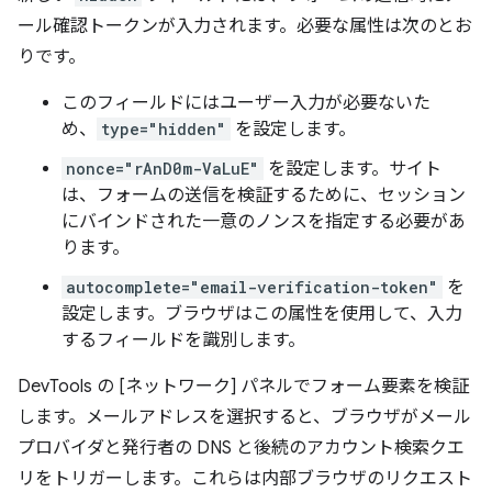
ール確認トークンが入力されます。必要な属性は次のとお
りです。
このフィールドにはユーザー入力が必要ないた
め、
type="hidden"
を設定します。
nonce="rAnD0m-VaLuE"
を設定します。サイト
は、フォームの送信を検証するために、セッション
にバインドされた一意のノンスを指定する必要があ
ります。
autocomplete="email-verification-token"
を
設定します。ブラウザはこの属性を使用して、入力
するフィールドを識別します。
DevTools の [ネットワーク] パネルでフォーム要素を検証
します。メールアドレスを選択すると、ブラウザがメール
プロバイダと発行者の DNS と後続のアカウント検索クエ
リをトリガーします。これらは内部ブラウザのリクエスト