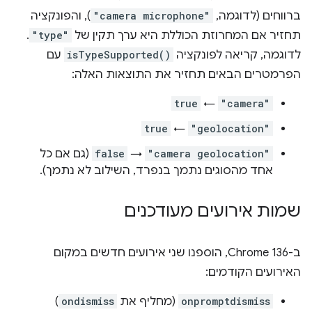
ברווחים (לדוגמה,
"camera microphone"
), והפונקציה
תחזיר אם המחרוזת הכוללת היא ערך תקין של
"type"
.
לדוגמה, קריאה לפונקציה
isTypeSupported()
עם
הפרמטרים הבאים תחזיר את התוצאות האלה:
true
←
"camera"
true
←
"geolocation"
"camera geolocation"
→
false
(גם אם כל
אחד מהסוגים נתמך בנפרד, השילוב לא נתמך).
שמות אירועים מעודכנים
ב-Chrome 136, הוספנו שני אירועים חדשים במקום
האירועים הקודמים:
onpromptdismiss
(מחליף את
ondismiss
)