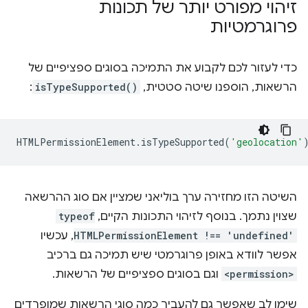
זיהוי מפורט יותר של תכונות
פרוגרמטיות
כדי לעזור לכם לקבוע את התמיכה בסוגים ספציפיים של
הרשאות, הוספנו שיטה סטטית,
isTypeSupported()
:
HTMLPermissionElement
.
isTypeSupported
(
'geolocation'
השיטה הזו מחזירה ערך בוליאני שמציין אם סוג ההרשאה
שצוין נתמך. בנוסף לזיהוי התכונות הקיים,
typeof
HTMLPermissionElement !== 'undefined'
, עכשיו
אפשר לוודא באופן פרוגרמטי שיש תמיכה גם ברכיב
<permission>
וגם בסוגים ספציפיים של הרשאות.
שימו לב שאפשר גם להעביר כמה סוגי הרשאות שמופרדים