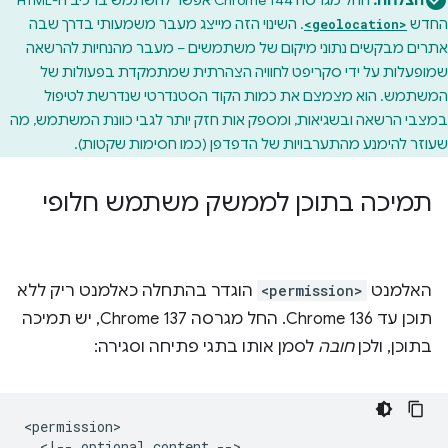
הצלחה:
החל מגרסה Chrome 144 אפשר להשתמש ברכיב ה-HTML
החדש
. השינוי הזה מייצג מעבר משמעותי בדרך שבה
<geolocation>
אתרים מבקשים נתוני מיקום של משתמשים – מעבר מהנחיות להרשאה
שמופעלות על ידי סקריפט לחוויה הצהרתית שמתמקדת בפעולות של
המשתמש. הוא מצמצם את כמות הקוד הסטנדרטי שנדרשת לטיפול
במצבי הרשאה ובשגיאות, ומספק אות חזק יותר לגבי כוונת המשתמש, מה
שעוזר להימנע מהתערבויות של הדפדפן (כמו חסימות שקטות).
תמיכה בתוכן לממשק משתמש חלופי
האלמנט
<permission>
הוגדר בהתחלה כאלמנט ריק ללא
תוכן עד Chrome 136. החל מגרסה Chrome 137, יש תמיכה
בתוכן, ולכן
חובה
לסמן אותו בתגי פתיחה וסגירה:
<permission>

  <!-- optional content -->
