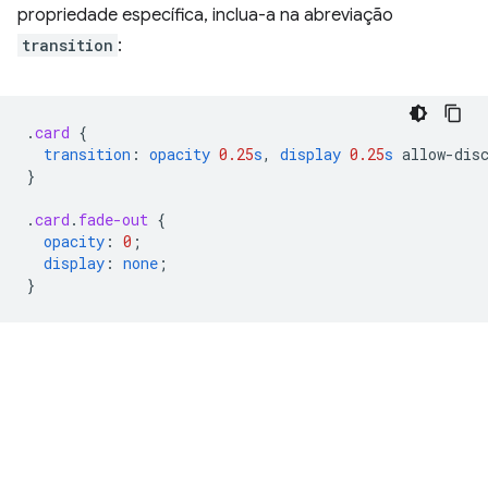
propriedade específica, inclua-a na abreviação
transition
:
.
card
{
transition
:
opacity
0.25
s
,
display
0.25
s
allow-dis
}
.
card
.
fade-out
{
opacity
:
0
;
display
:
none
;
}