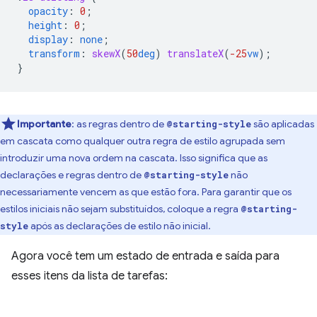
opacity
:
0
;
height
:
0
;
display
:
none
;
transform
:
skewX
(
50
deg
)
translateX
(
-25
vw
);
}
Importante
:
as regras dentro de
são aplicadas
@starting-style
em cascata como qualquer outra regra de estilo agrupada sem
introduzir uma nova ordem na cascata. Isso significa que as
declarações e regras dentro de
não
@starting-style
necessariamente vencem as que estão fora. Para garantir que os
estilos iniciais não sejam substituídos, coloque a regra
@starting-
após as declarações de estilo não inicial.
style
Agora você tem um estado de entrada e saída para
esses itens da lista de tarefas: