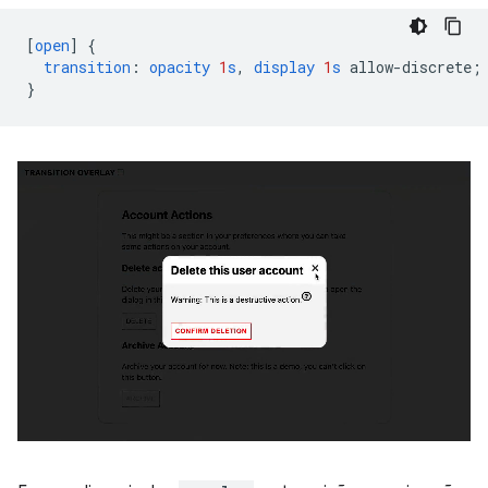
[
open
]
{
transition
:
opacity
1
s
,
display
1
s
allow-discrete
;
}