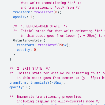
        what we're transitioning *in* to 
        and transitioning *out* from */
transform
:
translateY
(
0
);
opacity
:
1
;
/*  1. BEFORE-OPEN STATE  */
/*  Initial state for what we're animating *in* 
        in this case: goes from lower (y + 20px) to 
@starting-style
{
transform
:
translateY
(
20
px
);
opacity
:
0
;
}
}
/*  2. EXIT STATE  */
/*  Initial state for what we're animating *out* t
      in this case: goes from center to (y - 50px) h
transform
:
translateY
(
-50px
);
opacity
:
0
;
/*  Enumerate transitioning properties, 
      including display and allow-discrete mode */