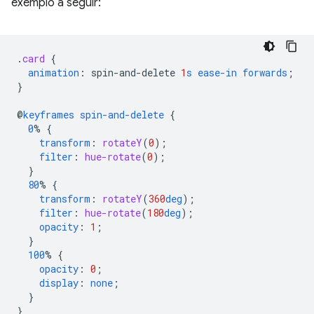
exemplo a seguir:
.
card
{
animation
:
spin-and-delete
1
s
ease-in
forwards
;
}
@
keyframes
spin-and-delete
{
0
%
{
transform
:
rotateY
(
0
);
filter
:
hue-rotate
(
0
);
}
80
%
{
transform
:
rotateY
(
360
deg
);
filter
:
hue-rotate
(
180
deg
);
opacity
:
1
;
}
100
%
{
opacity
:
0
;
display
:
none
;
}
}