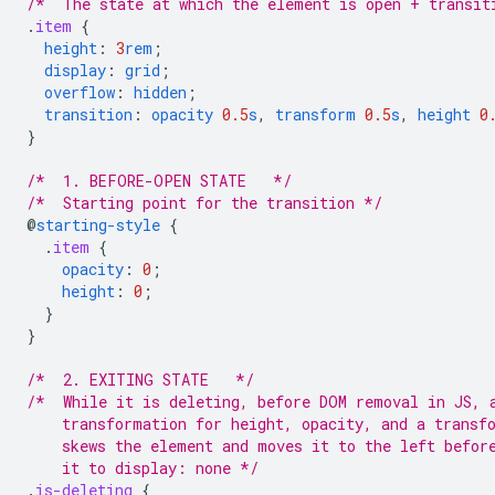
/*  The state at which the element is open + transit
.
item
{
height
:
3
rem
;
display
:
grid
;
overflow
:
hidden
;
transition
:
opacity
0.5
s
,
transform
0.5
s
,
height
0
}
/*  1. BEFORE-OPEN STATE   */
/*  Starting point for the transition */
@
starting-style
{
.
item
{
opacity
:
0
;
height
:
0
;
}
}
/*  2. EXITING STATE   */
/*  While it is deleting, before DOM removal in JS, 
    transformation for height, opacity, and a transf
    skews the element and moves it to the left befor
    it to display: none */
.
is-deleting
{