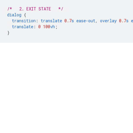
/*   2. EXIT STATE   */
dialog
{
transition
:
translate
0.7
s
ease-out
,
overlay
0.7
s
translate
:
0
100
vh
;
}