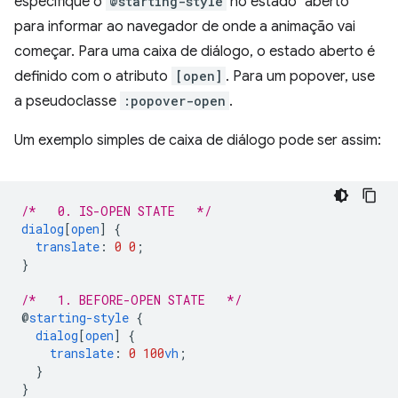
especifique o
@starting-style
no estado "aberto"
para informar ao navegador de onde a animação vai
começar. Para uma caixa de diálogo, o estado aberto é
definido com o atributo
[open]
. Para um popover, use
a pseudoclasse
:popover-open
.
Um exemplo simples de caixa de diálogo pode ser assim:
/*   0. IS-OPEN STATE   */
dialog
[
open
]
{
translate
:
0
0
;
}
/*   1. BEFORE-OPEN STATE   */
@
starting-style
{
dialog
[
open
]
{
translate
:
0
100
vh
;
}
}