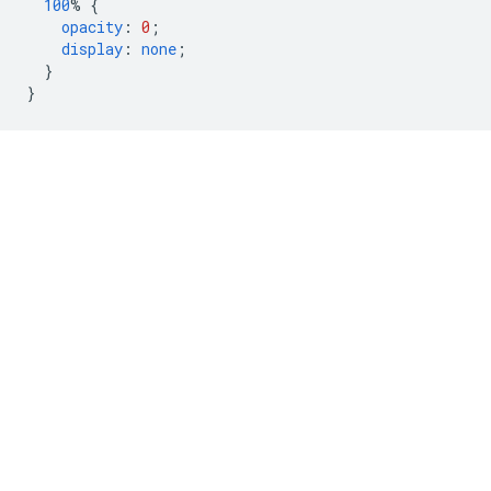
100
%
{
opacity
:
0
;
display
:
none
;
}
}