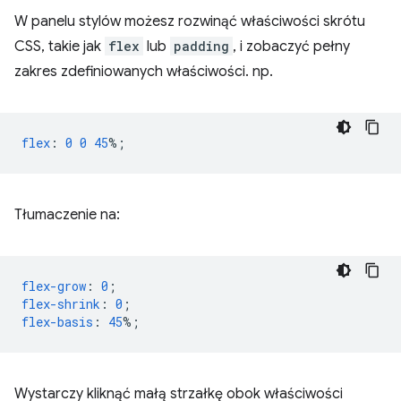
W panelu stylów możesz rozwinąć właściwości skrótu
CSS, takie jak
flex
lub
padding
, i zobaczyć pełny
zakres zdefiniowanych właściwości. np.
flex
:
0
0
45
%;
Tłumaczenie na:
flex-grow
:
0
;
flex-shrink
:
0
;
flex-basis
:
45
%;
Wystarczy kliknąć małą strzałkę obok właściwości