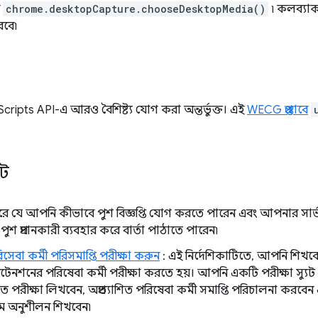
ন
chrome.desktopCapture.chooseDesktopMedia()
৷ কলব্যা
রবে৷
Scripts API-এ আরও বৈশিষ্ট্য যোগ করা অন্তর্ভুক্ত। এই
WECG প্রস্তাবে
েট
করে যে আপনি কীভাবে পুশ বিজ্ঞপ্তি যোগ করতে পারেন এবং আপনার সা
ুশ প্রদানকারী ব্যবহার করে বার্তা পাঠাতে পারেন৷
বা কর্মী পরিসমাপ্তি পরীক্ষা করুন
: এই নির্দেশিকাটিতে, আপনি শিখব
েনশনের পরিষেবা কর্মী পরীক্ষা করতে হয়। আপনি একটি পরীক্ষা স্য
 পরীক্ষা লিখবেন, অপ্রত্যাশিত পরিষেবা কর্মী সমাপ্তি পরিচালনা করবেন 
তম অনুশীলন শিখবেন৷