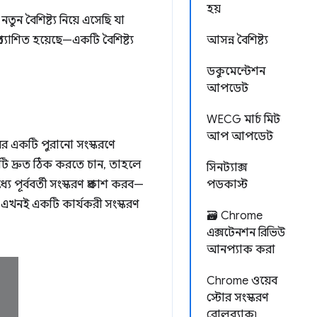
হয়
ন বৈশিষ্ট্য নিয়ে এসেছি যা
্যাশিত হয়েছে—একটি বৈশিষ্ট্য
আসন্ন বৈশিষ্ট্য
ডকুমেন্টেশন
আপডেট
WECG মার্চ মিট
আপ আপডেট
র একটি পুরানো সংস্করণে
টি দ্রুত ঠিক করতে চান, তাহলে
সিনট্যাক্স
ে পূর্ববর্তী সংস্করণ প্রকাশ করব—
পডকাস্ট
এখনই একটি কার্যকরী সংস্করণ
🗃️ Chrome
এক্সটেনশন রিভিউ
আনপ্যাক করা
Chrome ওয়েব
স্টোর সংস্করণ
রোলব্যাক৷