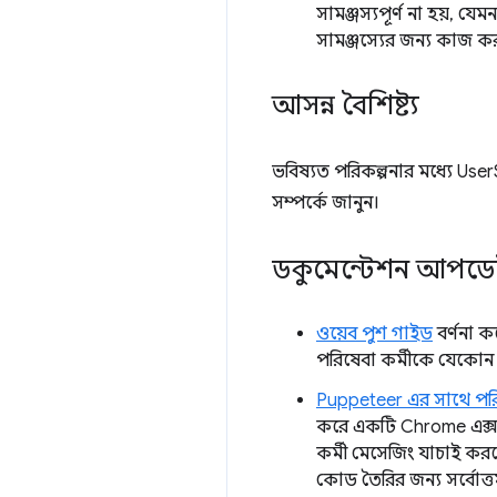
সামঞ্জস্যপূর্ণ না হয়, যেম
সামঞ্জস্যের জন্য কাজ ক
আসন্ন বৈশিষ্ট্য
ভবিষ্যত পরিকল্পনার মধ্যে User
সম্পর্কে জানুন।
ডকুমেন্টেশন আপড
ওয়েব পুশ গাইড
বর্ণনা 
পরিষেবা কর্মীকে যেকোন প
Puppeteer এর সাথে পরিসে
করে একটি Chrome এক্সট
কর্মী মেসেজিং যাচাই করতে
কোড তৈরির জন্য সর্বোত্