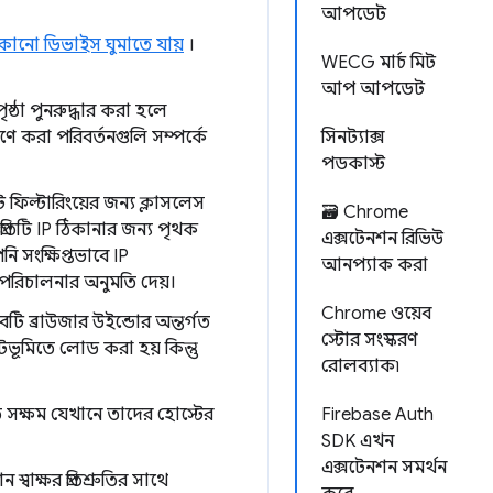
আপডেট
োনো ডিভাইস ঘুমাতে যায়
।
WECG মার্চ মিট
আপ আপডেট
ঠা পুনরুদ্ধার করা হলে
করা পরিবর্তনগুলি সম্পর্কে
সিনট্যাক্স
পডকাস্ট
িল্টারিংয়ের জন্য ক্লাসলেস
🗃️ Chrome
তিটি IP ঠিকানার জন্য পৃথক
এক্সটেনশন রিভিউ
ি সংক্ষিপ্তভাবে IP
আনপ্যাক করা
্ত পরিচালনার অনুমতি দেয়।
Chrome ওয়েব
টি ব্রাউজার উইন্ডোর অন্তর্গত
স্টোর সংস্করণ
য পটভূমিতে লোড করা হয় কিন্তু
রোলব্যাক৷
সক্ষম যেখানে তাদের হোস্টের
Firebase Auth
SDK এখন
এক্সটেনশন সমর্থন
্বাক্ষর প্রতিশ্রুতির সাথে