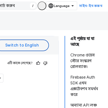
/
সাইন-ইন করুন
এই পৃষ্ঠায় যা যা
আছে
Chrome ওয়েব
স্টোর সংস্করণ
এটি কাজে লেগেছে?
রোলব্যাক৷
Firebase Auth
SDK এখন
এক্সটেনশন সমর্থন
করে
অন্যান্য API লঞ্চ