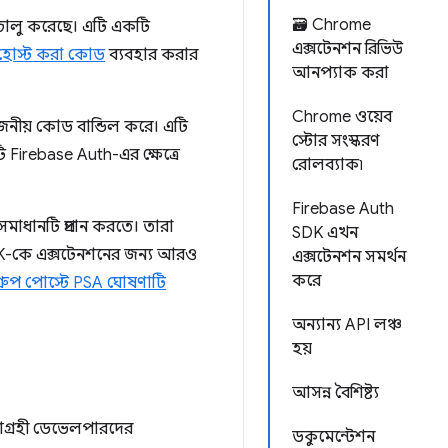
🗃️ Chrome
্ট চালু করেছে। এটি একটি
এক্সটেনশন রিভিউ
ে হোস্ট করা কোড
ব্যবহার করার
আনপ্যাক করা
Chrome ওয়েব
়োজনীয় কোড বান্ডিল করে। এটি
স্টোর সংস্করণ
 Firebase Auth-এর ক্ষেত্রে
রোলব্যাক৷
Firebase Auth
সমাধানটি প্রদান করতে। তারা
SDK এখন
K-কে এক্সটেনশনের জন্য আরও
এক্সটেনশন সমর্থন
করে
্রুপ পোস্টে PSA ঘোষণাটি
অন্যান্য API লঞ্চ
হয়
আসন্ন বৈশিষ্ট্য
আগ্রহী ডেভেলপারদের
ডকুমেন্টেশন