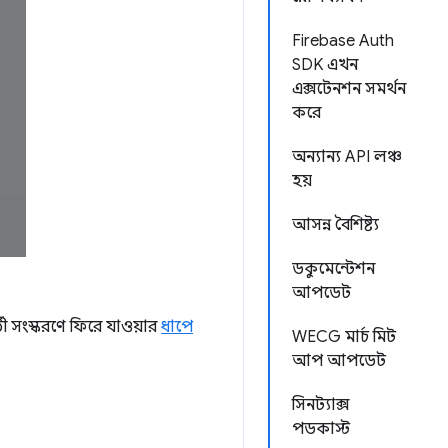
Firebase Auth
SDK এখন
এক্সটেনশন সমর্থন
করে
অন্যান্য API লঞ্চ
হয়
আসন্ন বৈশিষ্ট্য
ডকুমেন্টেশন
আপডেট
্তী সংস্করণে ফিরে যাওয়ার
ধাপে
WECG মার্চ মিট
আপ আপডেট
সিনট্যাক্স
পডকাস্ট