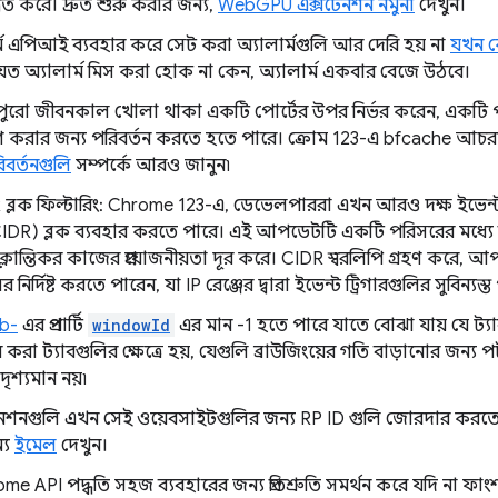
্নত করে। দ্রুত শুরু করার জন্য,
WebGPU এক্সটেনশন নমুনা
দেখুন।
ম এপিআই ব্যবহার করে সেট করা অ্যালার্মগুলি আর দেরি হয় না
যখন ক
ত অ্যালার্ম মিস করা হোক না কেন, অ্যালার্ম একবার বেজে উঠবে।
পুরো জীবনকাল খোলা থাকা একটি পোর্টের উপর নির্ভর করেন, একটি পৃষ্
করার জন্য পরিবর্তন করতে হতে পারে। ক্রোম 123-এ bfcache আচরণে 
িবর্তনগুলি
সম্পর্কে আরও জানুন৷
ব্লক ফিল্টারিং: Chrome 123-এ, ডেভেলপাররা এখন আরও দক্ষ ইভেন্ট ফ
IDR) ব্লক ব্যবহার করতে পারে। এই আপডেটটি একটি পরিসরের মধ্যে প্র
ক্লান্তিকর কাজের প্রয়োজনীয়তা দূর করে। CIDR স্বরলিপি গ্রহণ করে, আপন
র্দিষ্ট করতে পারেন, যা IP রেঞ্জের দ্বারা ইভেন্ট ট্রিগারগুলির সুবিন্যস
ab-
এর প্রপার্টি
windowId
এর মান -1 হতে পারে যাতে বোঝা যায় যে ট্যাব
েন্ডার করা ট্যাবগুলির ক্ষেত্রে হয়, যেগুলি ব্রাউজিংয়ের গতি বাড়ানোর জন্
শ্যমান নয়৷
েনশনগুলি এখন সেই ওয়েবসাইটগুলির জন্য RP ID গুলি জোরদার করতে 
ন্য
ইমেল
দেখুন।
ome API পদ্ধতি সহজ ব্যবহারের জন্য প্রতিশ্রুতি সমর্থন করে যদি না ফাংশন স