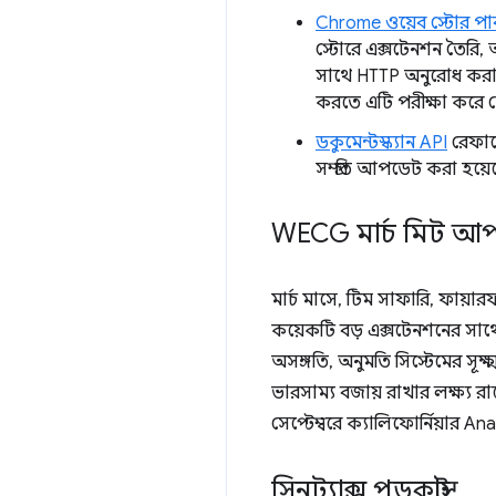
Chrome ওয়েব স্টোর পা
স্টোরে এক্সটেনশন তৈরি, 
সাথে HTTP অনুরোধ করা এ
করতে এটি পরীক্ষা করে দ
ডকুমেন্টস্ক্যান API
রেফার
সম্প্রতি আপডেট করা হয়ে
WECG মার্চ মিট 
মার্চ মাসে, টিম সাফারি, ফায়ার
কয়েকটি বড় এক্সটেনশনের সাথে 
অসঙ্গতি, অনুমতি সিস্টেমের সূক
ভারসাম্য বজায় রাখার লক্ষ্য 
সেপ্টেম্বরে ক্যালিফোর্নিয়া
সিনট্যাক্স পডকাস্ট