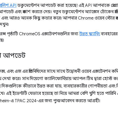
বলিশ API
ডকুমেন্টেশন আপডেট করা হয়েছে! এই API আপনাকে প্রোগ্র
আপডেট এবং প্রকাশ করতে দেয়। নতুন ডকুমেন্টেশন অ্যাক্সেস টোকেন প্রা
বং আরও অনেক কিছু কভার করে৷ আপনার Chrome ওয়েব স্টোর প্রকাশনার
েখুন৷
েন্স পৃষ্ঠাটি ChromeOS এক্সটেনশনগুলির জন্য
উন্নত স্ক্যানিং
ব্যবহারের ক
ছে৷
আপ আপডেট
ফক্স, এবং এজ এর প্রতিনিধিদের সাথে সাথে উদ্বোধনী ওয়েব এক্সটেনশন কম
দেখা করে। সান দিয়েগো ক্যালিফোর্নিয়ায় অ্যাপল টিম দ্বারা হোস্ট কর
্ষ্ম দিকগুলিকে কীভাবে উন্নত করা যায়, ব্যবহারকারীর গোপনীয়তা এবং
রাখে। এই ইভেন্টটি যেভাবে হয়েছে তা নিয়ে আমরা বেশি খুশি হতে পার
র Anaheim-এ TPAC 2024-এর জন্য পুনঃআবেদন করতে আগ্রহী।