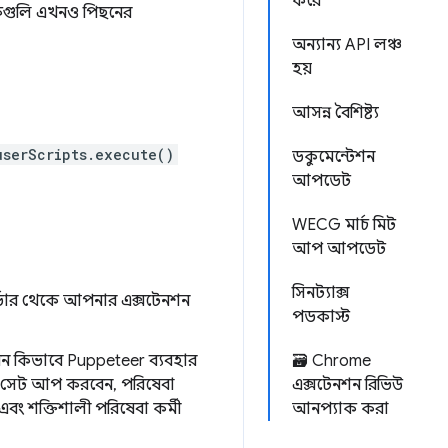
করে
কগুলি এখনও পিছনের
অন্যান্য API লঞ্চ
হয়
আসন্ন বৈশিষ্ট্য
userScripts.execute()
ডকুমেন্টেশন
আপডেট
WECG মার্চ মিট
আপ আপডেট
সিনট্যাক্স
র্ভার থেকে আপনার এক্সটেনশন
পডকাস্ট
েন কিভাবে Puppeteer ব্যবহার
🗃️ Chrome
ুট সেট আপ করবেন, পরিষেবা
এক্সটেনশন রিভিউ
এবং শক্তিশালী পরিষেবা কর্মী
আনপ্যাক করা