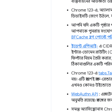
বাস্তবায়নের অভিজ্ঞতা উন
Chrome 123-এ, অ্যালার্
ডিভাইসটি জেগে উঠলে, য
আপনি যদি একটি পৃষ্ঠার 
আপনাকে পুনরায় সংযোগ 
BFCache ব্লগ পোস্টে পর
ইভেন্ট এপিআই-
এ CIDR 
ইন্টার-ডোমেন রাউটিং (C
ফিল্টার নিয়ম তৈরি করার 
ঠিকানাগুলির একটি পরিসর নি
Chrome 123-এ
tabs.T
নয়। এটি প্রায়শই প্রাক-র
এখনও কোনও উইন্ডোতে দৃ
WebAuthn API
: এক্সট
অনুমতি রয়েছে৷ প্রসঙ্গের জ
সমস্ত অ্যাসিঙ্ক্রোনাস Chr