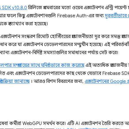
S SDK v10.8.0
রিলিজে প্রথমবারের মতো ওয়েব এক্সটেনশন এন্ট্রি পয়েন
রে যার ফলে কিছু এক্সটেনশানগুলি Firebase Auth-এর জন্য
দূরবর্তীভাব
 প্রত্যাখ্যান করা হয়েছে।
্সটেনশন সংস্করণ রিমোট হোস্টিংয়ের প্রয়োজনীয়তা দূর করে সমস্ত প্রয
াধান করে যা এক্সটেনশন ডেভেলপারদের সম্মুখীন হয়েছে। এই পরিবর্তনটি
ন্যান্য এক্সটেনশন-নির্দিষ্ট সমস্যাগুলির সমাধানের পর্যায় সেট করে।
পার সম্প্রদায়ের সাথে ঘনিষ্ঠভাবে কাজ করেছে
এই অত্যধিক প্রয়োজনীয় 
দিত এবং এক্সটেনশন ডেভেলপারদের কাছ থেকে যেভাবে Firebase SD
প্রতিক্রিয়া জানাচ্ছে
। আরও বিশদ বিবরণের জন্য,
এক্সটেনশনের Google গ
েবা কর্মীরা WebGPU সমর্থন করে। এটি AI এক্সটেনশন তৈরি করতে 