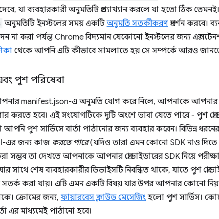
 দেবে, যা ব্যবহারকারী অনুমতিটি প্রত্যাখ্যান করলে যা হতো ঠিক তেমনই
s
অনুমতিটি ইনস্টলের সময় একটি
অনুমতি সতর্কীকরণ
প্রদর্শন করবে। 
 না করা পর্যন্ত Chrome বিদ্যমান যেকোনো ইনস্টলের জন্য এক্সটেনশনট
শিকা
থেকে আপনি এটি কীভাবে সামলাতে হয় সে সম্পর্কে আরও জানত
ী এবং পুশ পরিষেবা
ার manifest.json-এ অনুমতি যোগ করে নিলে, আপনাকে আপনার ব্যা
 করতে হবে। এই সংযোগটিকে দুটি অংশে ভাবা যেতে পারে - পুশ প্রোভাই
পনি পুশ সার্ভিসে বার্তা পাঠানোর জন্য ব্যবহার করেন। বিভিন্ন ধরনে
API-এর জন্য কাজ
করতে পারে
(যদিও তারা এমন কোনো SDK নাও দিতে প
া সম্ভব তা দেখতে আপনাকে আপনার প্রোভাইডারের SDK নিয়ে পরীক্ষা-ন
া যার সাথে শেষ ব্যবহারকারীর ডিভাইসটি নিবন্ধিত থাকে, যাতে পুশ প্
ে সতর্ক করা যায়। এটি এমন একটি বিষয় যার উপর আপনার কোনো নিয়ন্ত্র
কে। ক্রোমের জন্য,
ফায়ারবেস ক্লাউড মেসেজিং
হলো পুশ সার্ভিস। কোন
তা এর মাধ্যমেই পাঠানো হবে।