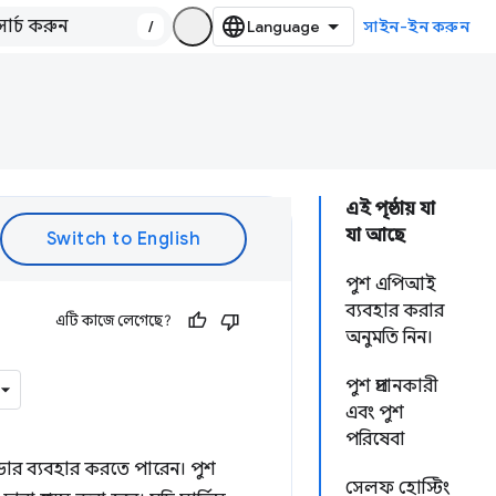
/
সাইন-ইন করুন
এই পৃষ্ঠায় যা
যা আছে
পুশ এপিআই
ব্যবহার করার
এটি কাজে লেগেছে?
অনুমতি নিন।
পুশ প্রদানকারী
এবং পুশ
পরিষেবা
ার ব্যবহার করতে পারেন। পুশ
সেলফ হোস্টিং