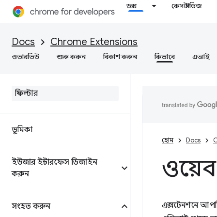
ডক্স
কেস স্টাডিজ
Docs
Chrome Extensions
ওভারভিউ
শুরু করুন
বিকাশ করুন
কিভাবে
এআই
ভূমিকা
হোম
Docs
C
ওয়েব
ইউজার ইন্টারফেস ডিজাইন
করুন
এক্সটেনশনে আপন
সংহত করুন