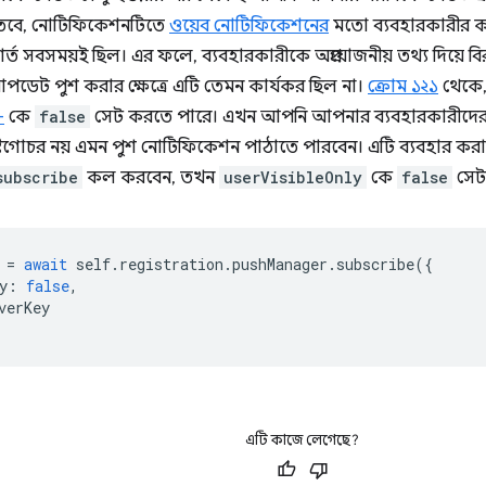
তবে, নোটিফিকেশনটিতে
ওয়েব নোটিফিকেশনের
মতো ব্যবহারকারীর কাছ
্ত সবসময়ই ছিল। এর ফলে, ব্যবহারকারীকে অপ্রয়োজনীয় তথ্য দিয়ে 
আপডেট পুশ করার ক্ষেত্রে এটি তেমন কার্যকর ছিল না।
ক্রোম ১২১
থেকে,
-
কে
false
সেট করতে পারে। এখন আপনি আপনার ব্যবহারকারীদের ক
ষ্টিগোচর নয় এমন পুশ নোটিফিকেশন পাঠাতে পারবেন। এটি ব্যবহার ক
subscribe
কল করবেন, তখন
userVisibleOnly
কে
false
সেট
=
await
self
.
registration
.
pushManager
.
subscribe
({
y
:
false
,
verKey
এটি কাজে লেগেছে?