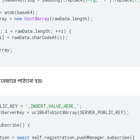
=
atob
(
base64
);
ray
=
new
Uint8Array
(
rawData
.
length
);
;
i
 < 
rawData
.
length
;
++
i
)
{
i
]
=
rawData
.
charCodeAt
(
i
);
rray
;
ম্যানেজারে পাঠানো হয়।
LIC_KEY
=
'_INSERT_VALUE_HERE_'
;
nServerKey
=
urlB64ToUint8Array
(
SERVER_PUBLIC_KEY
);
ubscribe
()
{
tion
=
await
self
.
registration
.
pushManager
.
subscribe
({