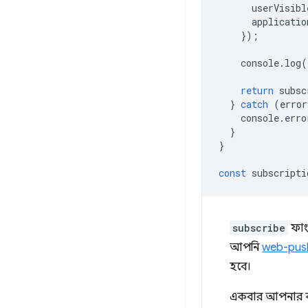
userVisibl
applicatio
});
console
.
log
(
return
subsc
}
catch
(
error
console
.
erro
}
}
const
subscripti
subscribe
ফাং
আপনি
web-push
হবে।
একবার আপনার কা