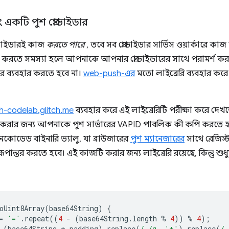
 একটি পুশ প্রোভাইডার
োভাইডারই কাজ
করতে পারে
, তবে সব প্রোভাইডার সার্ভিস ওয়ার্কারে কা
লু করতে সমস্যা হলে আপনাকে আপনার প্রোভাইডারের সাথে পরামর্শ
ার ব্যবহার করতে হবে না।
web-push-এর
মতো লাইব্রেরি ব্যবহার করে
-codelab.glitch.me
ব্যবহার করে এই লাইব্রেরিটি পরীক্ষা করে দেখত
ৈরি করার জন্য আপনাকে পুশ সার্ভারের VAPID পাবলিক কী কপি করত
কোডেড বাইনারি ভ্যালু, যা ব্রাউজারের
পুশ ম্যানেজারের
সাথে রেজিস্
ূপান্তর করতে হবে। এই কাজটি করার জন্য লাইব্রেরি রয়েছে, কিন্তু শুধুম
oUint8Array
(
base64String
)
{
=
'='
.
repeat
((
4
-
(
base64String
.
length
%
4
))
%
4
);
(
base64String
+
padding
).
replace
(
/-/g
,
'+'
).
replace
(
/_