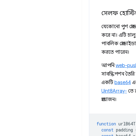
সেলফ হোস্টিং
যেকোনো পুশ প্র
করে না। এটি চা
পাবলিক প্রোভাইড
করতে পারেন।
আপনি
web-push
সাবস্ক্রিপশন ত
একটি
base64
এন
Uint8Array-
তে র
প্রয়োজন।
function
urlB64T
const
padding
const
base64
=