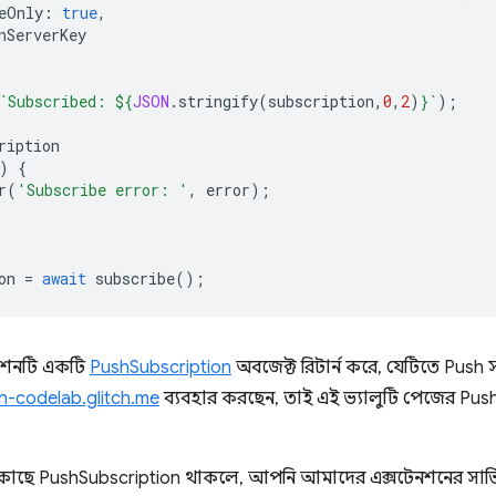
eOnly
:
true
,
nServerKey
`Subscribed: 
${
JSON
.
stringify
(
subscription
,
0
,
2
)
}
`
);
ription
)
{
r
(
'Subscribe error: '
,
error
);
on
=
await
subscribe
();
শনটি একটি
PushSubscription
অবজেক্ট রিটার্ন করে, যেটিতে Push 
-codelab.glitch.me
ব্যবহার করছেন, তাই এই ভ্যালুটি পেজের Pu
ছে PushSubscription থাকলে, আপনি আমাদের এক্সটেনশনের সার্ভিস 