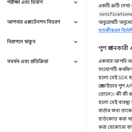
পরীক্ষা এবং ডিবাগ
একটি ত্রুটি দেখা
notification
আপনার এক্সটেনশন বিতরণ
অনুরোধটি অনুমোদন
সতর্কীকরণ নির্দে
নিরাপদে থাকুন
পুশ প্রদানকার
একবার আপনি আপন
সমর্থন এবং প্রতিক্রিয়া
সংযোগটি কনফিগার
হলো সেই SDK যা আ
প্রোভাইডার পুশ 
তোলে)। কী কী কর
হলো সেই ব্যবস্থ
বার্তার জন্য তাক
হার্ডকোড করা থা
করা যেকোনো বার্