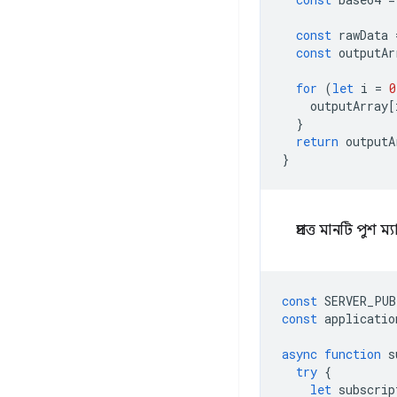
const
rawData
const
outputAr
for
(
let
i
=
0
outputArray
[
}
return
outputA
}
প্রদত্ত মানটি পুশ 
const
SERVER_PUB
const
applicatio
async
function
s
try
{
let
subscrip