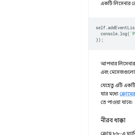
একটি লিসেনার রেজি
self
.
addEventLis
console
.
log
(
`P
});
আপনার লিসেনারট
এবং মেসেজগুলো স
যেহেতু এটি একটি উন
যার মধ্যে
ক্রোমের
তে পাওয়া যাবে।
নীরব ধাক্কা
ক্রোম ৮৮-এ ম্যা