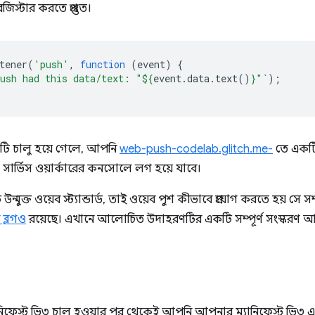
স্টার করতে প্রস্তুত।
tener
(
'push'
,
function
(
event
)
{
ush had this data/text: "
${
event
.
data
.
text
()
}
"`
);
ি চালু হয়ে গেলে, আপনি
web-push-codelab.glitch.me-
তে একটি
ার্ভিস ওয়ার্কারের কনসোলে লগ হয়ে যাবে।
্মুক্ত ওয়েব স্ট্যান্ডার্ড, তাই ওয়েব পুশ কীভাবে প্রয়োগ করতে হয় সে সম্প
 ব্লগও
রয়েছে। এখানে আলোচিত উদাহরণটির একটি সম্পূর্ণ সংস্করণ 
নিফেস্ট ভি৩ চালু হওয়ার পর থেকেই আপনি আপনার ম্যানিফেস্ট ভি৩ এ