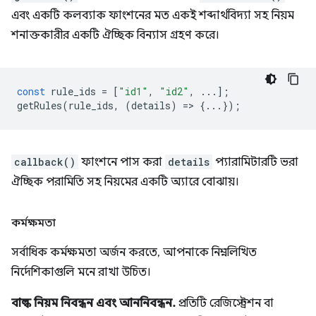
এবং একটি কলব্যাক ফাংশনের মত একই শব্দার্থবিদ্যা সহ নিয়ম
শনাক্তকারীর একটি ঐচ্ছিক বিন্যাস গ্রহণ করে।
const
rule_ids
=
[
"id1"
,
"id2"
,
...];
getRules
(
rule_ids
,
(
details
)
=
>
{...});
callback()
ফাংশনে পাস করা
details
প্যারামিটারটি ভরা
ঐচ্ছিক পরামিতি সহ নিয়মের একটি অ্যারে বোঝায়।
কর্মক্ষমতা
সর্বাধিক কর্মক্ষমতা অর্জন করতে, আপনাকে নিম্নলিখিত
নির্দেশিকাগুলি মনে রাখা উচিত।
বাল্ক নিয়ম নিবন্ধন এবং আননিবন্ধন.
প্রতিটি রেজিস্ট্রেশন বা