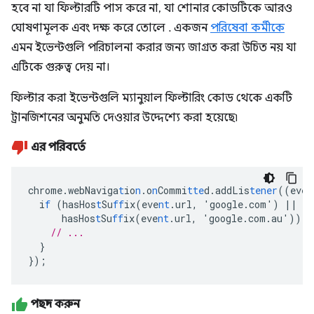
হবে না যা ফিল্টারটি পাস করে না, যা শোনার কোডটিকে আরও
ঘোষণামূলক এবং দক্ষ করে তোলে . একজন
পরিষেবা কর্মীকে
এমন ইভেন্টগুলি পরিচালনা করার জন্য জাগ্রত করা উচিত নয় যা
এটিকে গুরুত্ব দেয় না।
ফিল্টার করা ইভেন্টগুলি ম্যানুয়াল ফিল্টারিং কোড থেকে একটি
ট্রানজিশনের অনুমতি দেওয়ার উদ্দেশ্যে করা হয়েছে৷
এর পরিবর্তে
chrome.webNaviga
t
io
n
.o
n
Commi
tte
d.addLis
tener
((eve
n
i
f
(hasHos
t
Su
ff
ix(eve
nt
.url
,
'google.com')
||
hasHos
t
Su
ff
ix(eve
nt
.url
,
'google.com.au'))
{
// ...
}
}
);
পছন্দ করুন