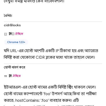
দেখুন। সমস্ত মানদণ্ড কেস সংবেদনশীল।
বৈশিষ্ট্য
cidrBlocks
স্ট্রিং[]
ঐচ্ছিক
Chrome 123+
যদি URL-এর হোস্ট অংশটি একটি IP ঠিকানা হয় এবং অ্যারেতে
নির্দিষ্ট করা যেকোনো CIDR ব্লকের মধ্যে থাকে তাহলে মেলে।
হোস্ট ধারণ করে
স্ট্রিং
ঐচ্ছিক
ইউআরএল-এর হোস্ট নামের একটি নির্দিষ্ট স্ট্রিং থাকলে মেলে।
হোস্ট নামের কম্পোনেন্টে 'foo' উপসর্গ আছে কিনা তা পরীক্ষা
করতে, hostContains: '.foo' ব্যবহার করুন। এটি