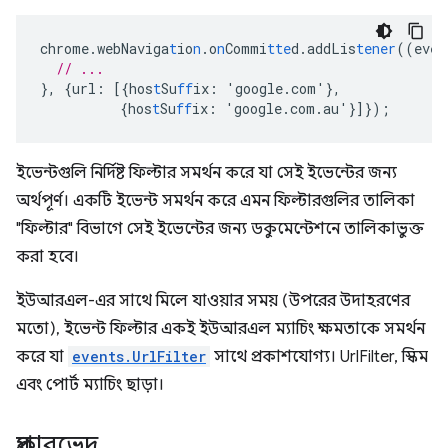
chrome.webNaviga
t
io
n
.o
n
Commi
tte
d.addLis
tener
((eve
n
// ...
},
{
url
:
[{
hos
t
Su
ff
ix
:
'google.com'
},
{
hos
t
Su
ff
ix
:
'google.com.au'
}]}
);
ইভেন্টগুলি নির্দিষ্ট ফিল্টার সমর্থন করে যা সেই ইভেন্টের জন্য
অর্থপূর্ণ। একটি ইভেন্ট সমর্থন করে এমন ফিল্টারগুলির তালিকা
"ফিল্টার" বিভাগে সেই ইভেন্টের জন্য ডকুমেন্টেশনে তালিকাভুক্ত
করা হবে।
ইউআরএল-এর সাথে মিলে যাওয়ার সময় (উপরের উদাহরণের
মতো), ইভেন্ট ফিল্টার একই ইউআরএল ম্যাচিং ক্ষমতাকে সমর্থন
করে যা
events.UrlFilter
সাথে প্রকাশযোগ্য। UrlFilter, স্কিম
এবং পোর্ট ম্যাচিং ছাড়া।
প্রকারভেদ