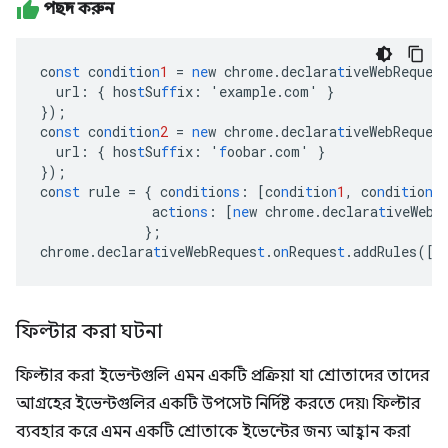
পছন্দ করুন
co
nst
co
n
di
t
io
n
1
=
ne
w
chrome.declara
t
iveWebReques
url
:
{
hos
t
Su
ff
ix
:
'example.com'
}
}
);
co
nst
co
n
di
t
io
n
2
=
ne
w
chrome.declara
t
iveWebReques
url
:
{
hos
t
Su
ff
ix
:
'
f
oobar.com'
}
}
);
co
nst
rule
=
{
co
n
di
t
io
ns
:
[
co
n
di
t
io
n
1
,
co
n
di
t
io
n
2
ac
t
io
ns
:
[
ne
w
chrome.declara
t
iveWebR
}
;
chrome.declara
t
iveWebReques
t
.o
n
Reques
t
.addRules(
[
r
ফিল্টার করা ঘটনা
ফিল্টার করা ইভেন্টগুলি এমন একটি প্রক্রিয়া যা শ্রোতাদের তাদের
আগ্রহের ইভেন্টগুলির একটি উপসেট নির্দিষ্ট করতে দেয়৷ ফিল্টার
ব্যবহার করে এমন একটি শ্রোতাকে ইভেন্টের জন্য আহ্বান করা