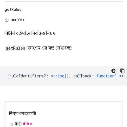
getRules
অকার্যকর
রিটার্ন বর্তমানে নিবন্ধিত নিয়ম.
getRules
ফাংশন এর মত দেখাচ্ছে:
(
ruleIdentifiers?
:
string
[],
callback
:
function
) => 
নিয়ম শনাক্তকারী
স্ট্রিং[]
ঐচ্ছিক