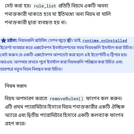
সেট করা হয়।
rule_list
প্রতিটি নিয়মে একটি অনন্য
শনাক্তকারী থাকতে হবে যা ইতিমধ্যে অন্য নিয়ম বা খালি
শনাক্তকারী দ্বারা ব্যবহৃত হয় না।
দ্রষ্টব্য:
নিয়মগুলি ব্রাউজিং সেশন জুড়ে স্থায়ী। তাই,
runtime.onInstalled
ইভেন্ট ব্যবহার করে এক্সটেনশন ইনস্টলেশনের সময় নিয়মগুলি ইনস্টল করা উচিত।
নোট করুন যে একটি এক্সটেনশন আপডেট করা হলে এই ইভেন্টটিও ট্রিগার হয়৷
অতএব, আপনার প্রথমে পূর্বে ইনস্টল করা নিয়মগুলি পরিষ্কার করা উচিত এবং
তারপরে নতুন নিয়ম নিবন্ধন করা উচিত।
নিয়ম সরান
নিয়ম অপসারণ করতে
removeRules()
ফাংশন কল করুন।
এটি প্রথম প্যারামিটার হিসাবে নিয়ম শনাক্তকারীর একটি ঐচ্ছিক
অ্যারে এবং দ্বিতীয় প্যারামিটার হিসাবে একটি কলব্যাক ফাংশন
গ্রহণ করে।