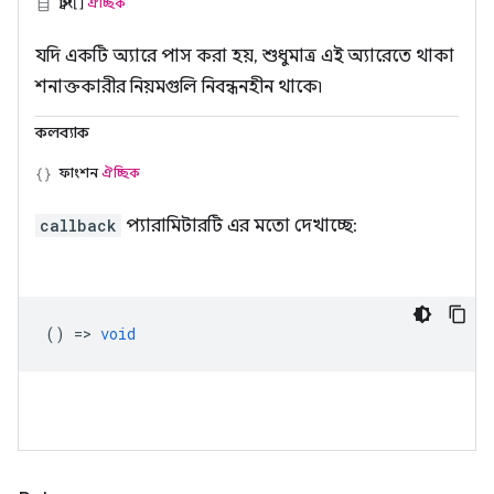
স্ট্রিং[]
ঐচ্ছিক
যদি একটি অ্যারে পাস করা হয়, শুধুমাত্র এই অ্যারেতে থাকা
শনাক্তকারীর নিয়মগুলি নিবন্ধনহীন থাকে৷
কলব্যাক
ফাংশন
ঐচ্ছিক
callback
প্যারামিটারটি এর মতো দেখাচ্ছে:
() =>
void