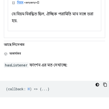
নিয়ম
<anyany>[]
যে নিয়ম নিবন্ধিত ছিল, ঐচ্ছিক পরামিতি মান সঙ্গে ভরা
হয়.
আছে লিসেনার
অকার্যকর
hasListener
ফাংশন এর মত দেখাচ্ছে:
(
callback
:
H
) => {...}