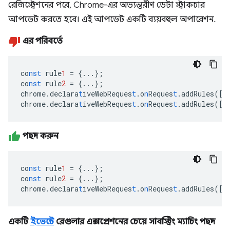
রেজিস্ট্রেশনের পরে, Chrome-এর অভ্যন্তরীণ ডেটা স্ট্রাকচার
আপডেট করতে হবে। এই আপডেট একটি ব্যয়বহুল অপারেশন.
এর পরিবর্তে
co
nst
rule
1
=
{
...
}
;
co
nst
rule
2
=
{
...
}
;
chrome.declara
t
iveWebReques
t
.o
n
Reques
t
.addRules(
[
r
chrome.declara
t
iveWebReques
t
.o
n
Reques
t
.addRules(
[
r
পছন্দ করুন
co
nst
rule
1
=
{
...
}
;
co
nst
rule
2
=
{
...
}
;
chrome.declara
t
iveWebReques
t
.o
n
Reques
t
.addRules(
[
r
একটি
ইভেন্টে
রেগুলার এক্সপ্রেশনের চেয়ে সাবস্ট্রিং ম্যাচিং পছন্দ