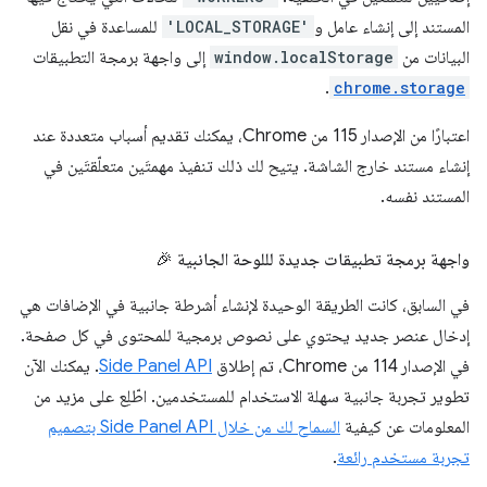
المستند إلى إنشاء عامل و
'LOCAL_STORAGE'
للمساعدة في نقل
البيانات من
window.localStorage
إلى واجهة برمجة التطبيقات
.
chrome.storage
اعتبارًا من الإصدار 115 من Chrome، يمكنك تقديم أسباب متعددة عند
إنشاء مستند خارج الشاشة. يتيح لك ذلك تنفيذ مهمتَين متعلّقتَين في
المستند نفسه.
واجهة برمجة تطبيقات جديدة لللوحة الجانبية 🎉
في السابق، كانت الطريقة الوحيدة لإنشاء أشرطة جانبية في الإضافات هي
إدخال عنصر جديد يحتوي على نصوص برمجية للمحتوى في كل صفحة.
في الإصدار 114 من Chrome، تم إطلاق
Side Panel API
. يمكنك الآن
تطوير تجربة جانبية سهلة الاستخدام للمستخدمين. اطّلِع على مزيد من
المعلومات عن كيفية
السماح لك من خلال Side Panel API بتصميم
تجربة مستخدم رائعة
.