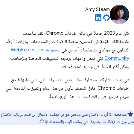
Amy Steam
كان عام 2023 حافلاً في عالم إضافات Chrome. لقد ساعدتنا
ملاحظاتك القيّمة في تحسين منصة الإضافات والمستندات. ونواصل أيضًا
التعاون مع مورّدي متصفّحات آخرين في
مجموعة WebExtensions
Community
لكي تعمل واجهات برمجة التطبيقات الخاصة بالإضافات
بشكل أكثر اتساقًا في جميع المتصفّحات.
في هذه المشاركة، سنشارك معك بعض التغييرات التي عمل عليها فريق
إضافات Chrome خلال النصف الأول من هذا العام والميزات القادمة التي
سيتم طرحها في وقت لاحق من هذا الربع. لِنبدأ.
ملاحظة:
إذا أردت الاطّلاع على ملخّص موجز، يمكنك الانتقال إلى قسم
قريبًا...
للاطّلاع
على ميزات الإضافات الجديدة التي يمكنك البدء بالاستعداد لها 🙂.