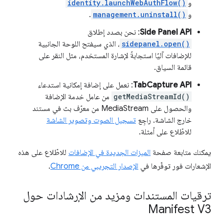
و
identity.launchWebAuthFlow()
و
management.uninstall()
.
Side Panel API
: نحن بصدد إطلاق
sidepanel.open()
، الذي سيفتح اللوحة الجانبية
للإضافات آليًا استجابةً لإشارة المستخدم، مثل النقر على
قائمة السياق.
TabCapture API
: نعمل على إضافة إمكانية استدعاء
getMediaStreamId()
من عامل خدمة الإضافة
والحصول على MediaStream من معرّف بث في مستند
خارج الشاشة. راجِع
تسجيل الصوت وتصوير الشاشة
للاطّلاع على أمثلة.
يمكنك متابعة صفحة
الميزات الجديدة في الإضافات
للاطّلاع على هذه
الإشعارات فور توفّرها في
الإصدار التجريبي من Chrome
.
ترقيات المستندات ومزيد من الإرشادات حول
Manifest V3