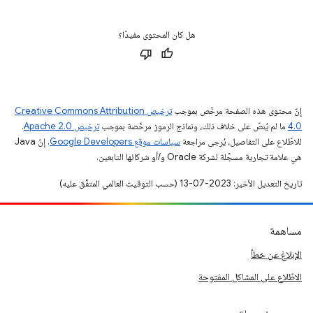
هل كان المحتوى مفيدًا؟
إنّ محتوى هذه الصفحة مرخّص بموجب
ترخيص Creative Commons Attribution
4.0‏
ما لم يُنصّ على خلاف ذلك، ونماذج الرموز مرخّصة بموجب
ترخيص Apache 2.0‏
.
للاطّلاع على التفاصيل، يُرجى مراجعة
سياسات موقع Google Developers‏
. إنّ Java
هي علامة تجارية مسجَّلة لشركة Oracle و/أو شركائها التابعين.
تاريخ التعديل الأخير: 2023-07-13 (حسب التوقيت العالمي المتفَّق عليه)
مساهمة
الإبلاغ عن خطأ
الاطّلاع على المشاكل المفتوحة