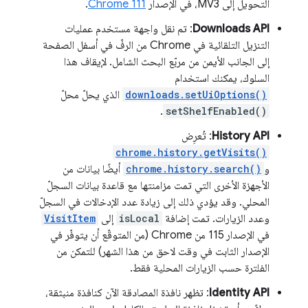
التحويل إلى MV3، في الإصدار
Chrome 111
.
Downloads API
: تم نقل واجهة مستخدم عمليات
التنزيل التلقائية في Chrome من الرفّ في أسفل الصفحة
إلى الجانب الأيمن من مربّع البحث الشامل. لإيقاف هذا
السلوك، يمكنك استخدام
downloads.setUiOptions()
الذي يحلّ محلّ
.
setShelfEnabled()
History API
: تُعرِض
chrome.history.getVisits()
و
chrome.history.search()
أيضًا بيانات من
الأجهزة الأخرى التي تمت مزامنتها مع قاعدة بيانات السجلّ
المحلي. وقد يؤدي ذلك إلى زيادة عدد الإدخالات في السجلّ
وعدد الزيارات. تمت إضافة
isLocal
إلى
VisitItem
في الإصدار 115 من Chrome (من المتوقّع أن يتوفّر في
الإصدار الثابت في وقت لاحق من هذا الشهر) للتمكن من
الفلترة حسب الزيارات المحلية فقط.
Identity API
: تظهر نافذة المصادقة الآن كنافذة منبثقة،