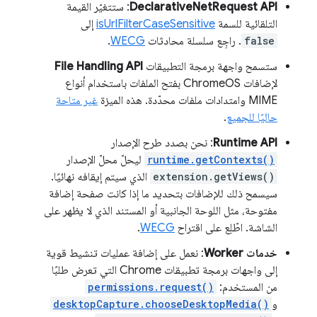
DeclarativeNetRequest API
: ستتغيّر القيمة
التلقائية للسمة
isUrlFilterCaseSensitive
إلى
false
. راجِع سلسلة محادثات
WECG
.
ستسمح واجهة برمجة التطبيقات
File Handling API
لإضافات ChromeOS بفتح الملفات باستخدام أنواع
MIME وامتدادات ملفات محدّدة. هذه الميزة
غير متاحة
حاليًا للجميع
.
Runtime API
: نحن بصدد طرح الإصدار
runtime.getContexts()
ليحلّ محلّ الإصدار
extension.getViews()
الذي سيتم إيقافه نهائيًا.
سيسمح ذلك للإضافات بتحديد ما إذا كانت صفحة إضافة
مفتوحة، مثل اللوحة الجانبية أو المستند الذي لا يظهر على
الشاشة. اطّلِع على اقتراح
WECG
.
خدمات Worker
: نعمل على إضافة عمليات تنشيط قوية
إلى واجهات برمجة تطبيقات Chrome التي تعرض طلبًا
من المستخدم:
permissions.request()
و
desktopCapture.chooseDesktopMedia()