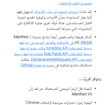
تصحيح أخطاء الإضافات
.
لقد عدّلنا
إرشادات التحذيرات بشأن الأذونات
لتسهيل فهم
آلية عمل التحذيرات بشأن الأذونات وكيفية تقديم تجربة
أفضل للمستخدمين. هناك أيضًا طرق عملية للاطّلاع على
التحذيرات التي سيراها المستخدم.
أضاف فريقنا والمساهمون أيضًا نماذج جديدة لـ Manifest
WASM في الإضافات
V3:
و
العرض التوضيحي لواجهة
برمجة التطبيقات Scripting API
و
كتب طبخ لواجهة
برمجة التطبيقات Side Panel API
و
نماذج لواجهة برمجة
التطبيقات DeclarativeNetRequest API
. يمكنك
استكشاف نماذج إضافية في
مستودع نماذج GitHub
.
يتوفر قريبًا
.
.
.
كيفية نقل الرمز البرمجي المستضاف عن بُعد إلى
Manifest V3
كيفية إجراء اختبارات مبرمَجة لإضافات Chrome