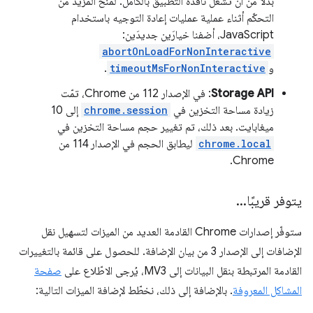
بدلاً من أن تشغل نافذة التطبيق بالكامل. لمنح المزيد من
التحكّم أثناء عملية عمليات إعادة التوجيه باستخدام
JavaScript، أضفنا خيارَين جديدَين:
abortOnLoadForNonInteractive
و
timeoutMsForNonInteractive
.
Storage API
: في الإصدار 112 من Chrome، تمّت
زيادة مساحة التخزين في
chrome.session
إلى 10
ميغابايت. بعد ذلك، تم تغيير حجم مساحة التخزين في
chrome.local
ليطابق الحجم في الإصدار 114 من
Chrome.
يتوفر قريبًا
.
.
.
ستوفّر إصدارات Chrome القادمة العديد من الميزات لتسهيل نقل
الإضافات إلى الإصدار 3 من بيان الإضافة. للحصول على قائمة بالتغييرات
القادمة المرتبطة بنقل البيانات إلى MV3، يُرجى الاطّلاع على
صفحة
المشاكل المعروفة
. بالإضافة إلى ذلك، نخطّط لإضافة الميزات التالية: