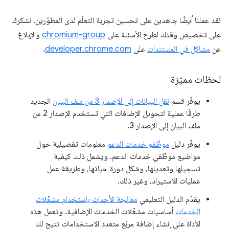
لقد عملنا أيضًا جاهدين على تحسين تجربة التعلّم لدى المطوّرين. نشكرك
على تخصيص وقتك لطرح الأسئلة على
chromium-group
والإبلاغ
عن
مشاكل في المستندات
على
developer.chrome.com
.
لحظات مميّزة
يوفّر قسم
نقل البيانات إلى الإصدار 3 من ملف البيان
الجديد
طرقًا عملية لتحويل الإضافات التي تستخدم الإصدار 2 من
ملف البيان إلى الإصدار 3.
يوفّر دليل
موظّفو خدمات الدعم
معلومات تفصيلية حول
مواضيع موظّفي خدمات الدعم. ويشمل ذلك كيفية
تسجيلها وتعديلها، وشكل دورة حياتها، وطريقة عمل
عمليات الاستيراد، وغير ذلك.
يقدّم الدليل التعليمي
معالجة الأحداث باستخدام مشغّلات
الخدمات
أساسيات مشغّلات الخدمات الإضافية. وتعمل هذه
الأداة على إنشاء إضافة مربّع متعدد الاستخدامات تتيح لك