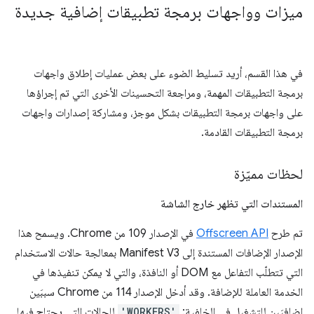
ميزات وواجهات برمجة تطبيقات إضافية جديدة
في هذا القسم، أريد تسليط الضوء على بعض عمليات إطلاق واجهات
برمجة التطبيقات المهمة، ومراجعة التحسينات الأخرى التي تم إجراؤها
على واجهات برمجة التطبيقات بشكل موجز، ومشاركة إصدارات واجهات
برمجة التطبيقات القادمة.
لحظات مميّزة
المستندات التي تظهر خارج الشاشة
تم طرح
Offscreen API
في الإصدار 109 من Chrome. ويسمح هذا
الإصدار الإضافات المستندة إلى Manifest V3 بمعالجة حالات الاستخدام
التي تتطلّب التفاعل مع DOM أو النافذة، والتي لا يمكن تنفيذها في
الخدمة العاملة للإضافة. وقد أدخل الإصدار 114 من Chrome سببَين
إضافيَين للتشغيل في الخلفية:
'WORKERS'
للحالات التي يحتاج فيها