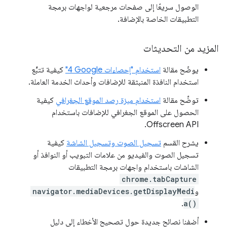
الوصول سريعًا إلى صفحات مرجعية لواجهات برمجة
التطبيقات الخاصة بالإضافة.
المزيد من التحديثات
يوضّح مقالة
استخدام "إحصاءات Google‏ 4"
كيفية تتبُّع
استخدام النافذة المنبثقة للإضافات وأحداث الخدمة العاملة.
توضِّح مقالة
استخدام ميزة رصد الموقع الجغرافي
كيفية
الحصول على الموقع الجغرافي للإضافات باستخدام
Offscreen API.
يشرح القسم
تسجيل الصوت وتسجيل الشاشة
كيفية
تسجيل الصوت والفيديو من علامات التبويب أو النوافذ أو
الشاشات باستخدام واجهات برمجة التطبيقات
chrome.tabCapture
و
navigator.mediaDevices.getDisplayMedi
.
a()
أضفنا نصائح جديدة حول تصحيح الأخطاء إلى دليل