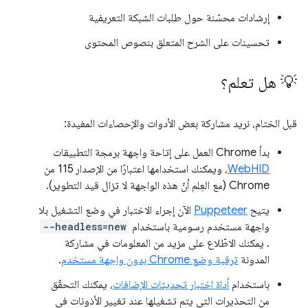
إرشادات محسّنة حول طلبات الشبكة التعريفية
تحسينات على الشرح المتعلق بنصوص المحتوى
💡 هل تعلم؟
قبل الختام، نريد مشاركة بعض الأدوات والإحصاءات المفيدة:
بدأ Chrome العمل على إتاحة واجهة برمجة التطبيقات
WebHID
، ويمكنك استخدامها اعتبارًا من الإصدار 115 من
Chrome (مع العِلم أنّ هذه الواجهة لا تزال قيد التطوير).
يتيح
Puppeteer
الآن إجراء الاختبار في وضع التشغيل بلا
واجهة مستخدم رسومية باستخدام
--headless=new
. يمكنك الاطّلاع على مزيد من المعلومات في مشاركة
المدونة
ترقية وضع Chrome بدون واجهة مستخدم
.
باستخدام
أداة اختبار تحديثات الإضافات
، يمكنك التحقّق
من التحذيرات التي يتم تشغيلها عند تغيير الأذونات في