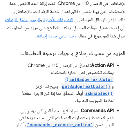
الإضافات. في الإصدار 110 من Chrome، تمت إزالة الحد الأقصى لمدة
الاستخدام الذي يبلغ خمس دقائق لعمال خدمة الإضافات. بالإضافة إلى
ذلك، تؤدي الرسائل المرسَلة إلى
التطبيقات الأصلية
و
الرسائل داخل الإضافة
إلى إعادة تشغيل موقّت الخمول. يمكنك الاطّلاع على مزيد من المعلومات
حول هذا الموضوع في مقالة
رحلة عامل خدمة إضافة
.
المزيد من عمليات إطلاق واجهات برمجة التطبيقات
Action API
: اعتبارًا من الإصدار 110 من Chrome،
يمكنك تخصيص نص الشارة باستخدام
()‎
setBadgeTextColor
و
getBadgeTextColor()
. يتيح لك الرمز
isEnabled()
أيضًا التحقّق مما إذا كان الإجراء مفعّلاً
لعلامة التبويب الحالية.
Commands API
: تم إصلاح الخطأ الذي كان يؤدي إلى
عدم الاحتفاظ باختصارات الإضافات، التي تم تحديدها في
البيان ضمن
"commands._execute_action"
، أثناء