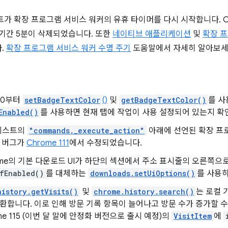
가 확장 프로그램 서비스 워커의 유휴 타이머를 다시 시작합니다. Ch
 기간 5분이 삭제되었습니다. 또한
네이티브 애플리케이션
및
확장 프
.
확장 프로그램 서비스 워커 수명 주기
도움말에서 자세히 알아보세
110부터
setBadgeTextColor
()
및
getBadgeTextColor()
를 사
Enabled()
를 사용하면 현재 탭에 작업이 사용 설정되어 있는지 확
니페스트의
"commands._execute_action"
아래에 선언된 확장 프
는 버그가
Chrome 111
에서 수정되었습니다.
rome의 기본 다운로드 UI가 하단의 섹션에서 주소 표시줄의 오른쪽으
fEnabled()
를 대체하는
downloads.setUiOptions()
를 사용하
history.getVisits()
및
chrome.history.search()
는 로컬
환합니다. 이로 인해 방문 기록 항목이 늘어나고 방문 수가 증가할 수
me 115 (이번 달 말에 안정화 버전으로 출시 예정)의
VisitItem
에