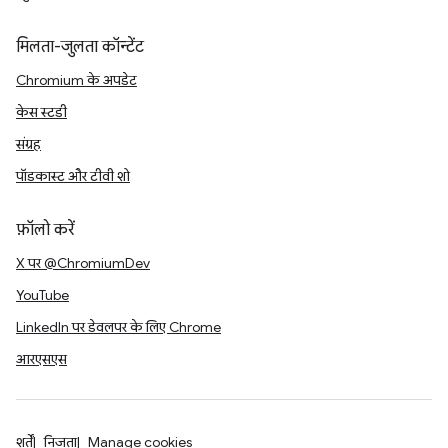
मिलता-जुलता कॉन्टेंट
Chromium के अपडेट
केस स्टडी
संग्रह
पॉडकास्ट और टीवी शो
फ़ॉलो करें
X पर @ChromiumDev
YouTube
LinkedIn पर डेवलपर के लिए Chrome
आरएसएस
शर्तें
निजता
Manage cookies