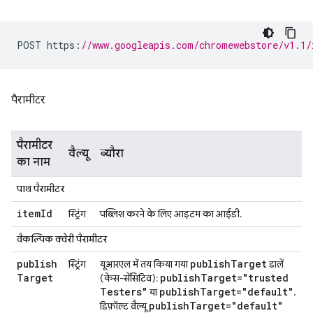
POST https
:
//www.googleapis.com/chromewebstore/v1.1/
पैरामीटर
पैरामीटर
वैल्यू
ब्यौरा
का नाम
पाथ पैरामीटर
item
Id
स्ट्रिंग
पब्लिश करने के लिए आइटम का आईडी.
वैकल्पिक क्वेरी पैरामीटर
publish
publish
Target
स्ट्रिंग
यूआरएल में तय किया गया
डालें
Target
publish
Target="trusted
(केस-सेंसिटिव):
Testers"
publish
Target="default"
या
.
publish
Target="default"
डिफ़ॉल्ट वैल्यू