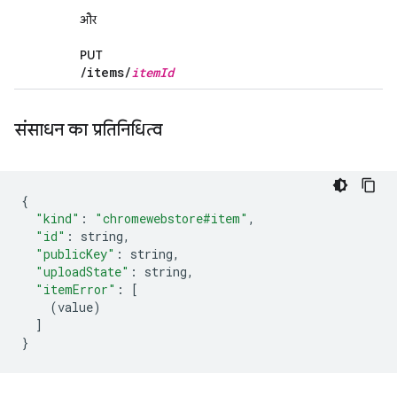
और
PUT
/
items
/
item
Id
संसाधन का प्रतिनिधित्व
{
"kind"
:
"chromewebstore#item"
,
"id"
:
 string
,
"publicKey"
:
 string
,
"uploadState"
:
 string
,
"itemError"
:
[
(
value
)
]
}