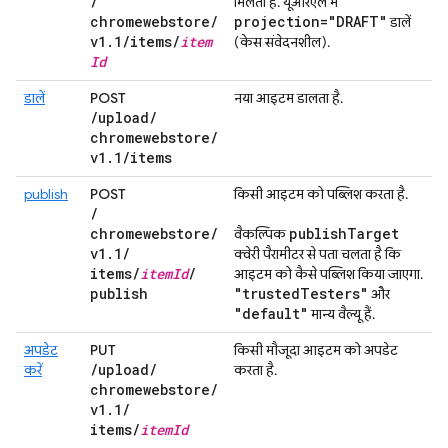
/
मिलता है. यूआरएल में
chromewebstore
/
projection="DRAFT"
डालें
v1
.
1
/
items
/
item
(केस संवेदनशील).
Id
डालें
POST
नया आइटम डालता है.
/
upload
/
chromewebstore
/
v1
.
1
/
items
publish
POST
किसी आइटम को पब्लिश करता है.
/
chromewebstore
/
publish
Target
वैकल्पिक
v1
.
1
/
क्वेरी पैरामीटर से पता चलता है कि
items
/
item
Id
/
आइटम को कैसे पब्लिश किया जाएगा.
publish
"trusted
Testers"
और
"default"
मान्य वैल्यू हैं.
अपडेट
PUT
किसी मौजूदा आइटम को अपडेट
/
upload
/
करें
करता है.
chromewebstore
/
v1
.
1
/
items
/
item
Id