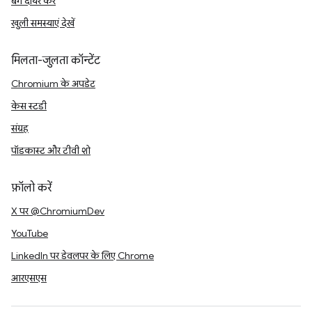
बग दायर करें
खुली समस्याएं देखें
मिलता-जुलता कॉन्टेंट
Chromium के अपडेट
केस स्टडी
संग्रह
पॉडकास्ट और टीवी शो
फ़ॉलो करें
X पर @ChromiumDev
YouTube
LinkedIn पर डेवलपर के लिए Chrome
आरएसएस