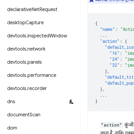
declarative
Net
Request
desktop
Capture
{
"name"
:
"Acti
...
devtools
.
inspected
Window
"action"
:
{
"default_ico
devtools
.
network
"16"
:
"im
"24"
:
"im
devtools
.
panels
"32"
:
"im
},
devtools
.
performance
"default_tit
"default_pop
devtools
.
recorder
},
...
}
dns
document
Scan
"action"
कुंजी
dom
जाता है, ताकि एक्