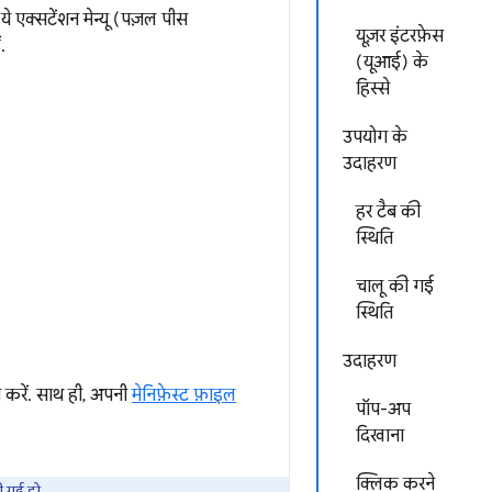
 ये एक्सटेंशन मेन्यू (पज़ल पीस
यूज़र इंटरफ़ेस
.
(यूआई) के
हिस्से
उपयोग के
उदाहरण
हर टैब की
स्थिति
चालू की गई
स्थिति
उदाहरण
करें. साथ ही, अपनी
मेनिफ़ेस्ट फ़ाइल
पॉप-अप
दिखाना
क्लिक करने
ी गई हो.