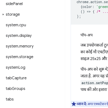
chrome
.
action
.
se
side
Panel
{
color
:
'gree
()
=
>
{
/* ..
storage
);
system
.
cpu
पॉप-अप
system
.
display
जब उपयोगकर्ता टूल
system
.
memory
का कोई भी एचटीएम
system
.
storage
साइज़ 25x25 और 
system
Log
पॉप-अप को शुरू में
जाता है. अगर यह प्र
tab
Capture
action.setPo
tab
Groups
पाथ की ओर इशारा 
tabs
ध्यान दें:
अगर एक्सटेंशन ऐक