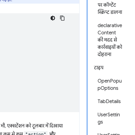
पर कॉन्टेंट
स्क्रिप्ट डालना
declarative
Content
की मदद से
कार्रवाइयों को
दोहराना
टाइप
OpenPopu
pOptions
TabDetails
UserSettin
gs
भी, एक्सटेंशन को टूलबार में दिखाया
मेशा कम से कम
"action"
और