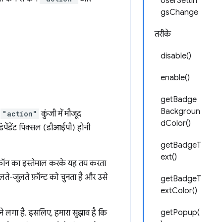
UserSettin
gsChange
तरीके
disable()
enable()
getBadge
Backgroun
ी
"action"
कुंजी में मौजूद
dColor()
पेंडेंट पिक्सल (डीआईपी) होनी
getBadgeT
ext()
कॉन का इस्तेमाल करके यह तय करता
लते-जुलते फ़ॉन्ट को चुनता है और उसे
getBadgeT
extColor()
getPopup(
ोने लगा है. इसलिए, हमारा सुझाव है कि