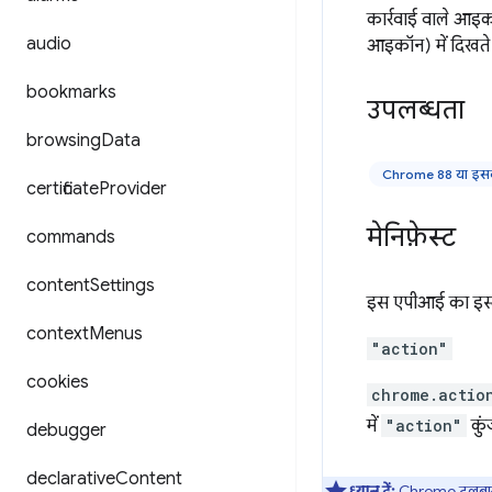
कार्रवाई वाले आइकॉन
audio
आइकॉन) में दिखते 
bookmarks
उपलब्धता
browsing
Data
Chrome 88 या इसक
certificate
Provider
मेनिफ़ेस्ट
commands
content
Settings
इस एपीआई का इस्त
context
Menus
"action"
cookies
chrome.actio
में
"action"
कुं
debugger
declarative
Content
ध्यान दें:
Chrome टूलबार मे