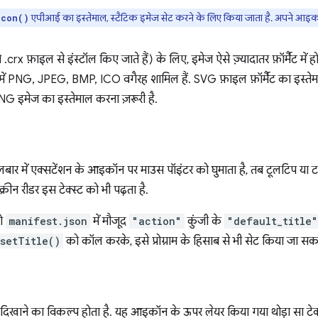
एपीआई का इस्तेमाल, स्टैटिक इमेज सेट करने के लिए किया जाता है. अपने आइकॉन
Icon()
.crx फ़ाइल से इंस्टॉल किए जाते हैं) के लिए, इमेज ऐसे ज़्यादातर फ़ॉर्मैट में हो 
में PNG, JPEG, BMP, ICO वगैरह शामिल हैं. SVG फ़ाइल फ़ॉर्मैट का इस्त
PNG इमेज का इस्तेमाल करना ज़रूरी है.
लबार में एक्सटेंशन के आइकॉन पर माउस पॉइंटर को घुमाता है, तब टूलटिप य
क्रीन रीडर इस टेक्स्ट को भी पढ़ता है.
को
manifest.json
में मौजूद
"action"
कुंजी के
"default_title"
setTitle()
को कॉल करके, इसे प्रोग्राम के हिसाब से भी सेट किया जा सकत
बैज" दिखाने का विकल्प होता है. यह आइकॉन के ऊपर लेयर किया गया थोड़ा सा टेक