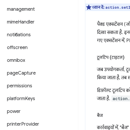
ध्यान दें:
action.set
management
mime
Handler
पैक्ड एक्सटेंशन (जो 
दिखा सकता है. इन
notifications
गए एक्सटेंशन में, 
offscreen
टूलटिप (टाइटल)
omnibox
जब उपयोगकर्ता, टू
page
Capture
किया जाता है, तब स्
permissions
डिफ़ॉल्ट टूलटिप 
platform
Keys
जाता है.
action.
power
बैज
printer
Provider
कार्रवाइयों में, "