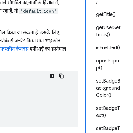
)
ले संभावित बदलावों के हिसाब से,
 रहा है, तो
"default_icon"
getTitle()
getUserSet
ल किया जा सकता है. इसके लिए,
tings()
 तरीके से जनरेट किया गया आइकॉन
isEnabled()
़स्क्रीन कैनवस
एपीआई का इस्तेमाल
openPopu
p()
setBadgeB
ackground
Color()
setBadgeT
ext()
setBadgeT