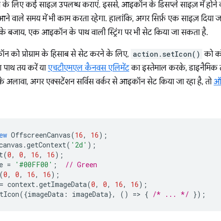
लिए कई साइज़ उपलब्ध कराएं. इससे, आइकॉन के डिसप्ले साइज़ में होने वा
े वाले समय में भी काम करता रहेगा. हालांकि, अगर सिर्फ़ एक साइज़ दिया जा
 के बजाय, एक आइकॉन के पाथ वाली स्ट्रिंग पर भी सेट किया जा सकता है.
 को प्रोग्राम के हिसाब से सेट करने के लिए,
action.setIcon()
को कॉ
 पाथ तय करें या
एचटीएमएल कैनवस एलिमेंट
का इस्तेमाल करके, डाइनैमिक
े अलावा, अगर एक्सटेंशन सर्विस वर्कर से आइकॉन सेट किया जा रहा है, तो
ऑफ
ew
OffscreenCanvas
(
16
,
16
);
canvas
.
getContext
(
'2d'
);
t
(
0
,
0
,
16
,
16
);
e
=
'#00FF00'
;
// Green
(
0
,
0
,
16
,
16
);
=
context
.
getImageData
(
0
,
0
,
16
,
16
);
tIcon
({
imageData
:
imageData
},
()
=
>
{
/* ... */
});