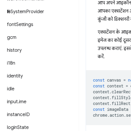
आप अपने आइकॉन के 
आपका एक्सटेंशन आन
file
System
Provider
कुंजी को डिक्शनरी
font
Settings
एक्सटेंशन के आइकॉन
gcm
इमेज का कोई दूसरा
उपलब्ध कराएं. इसक
history
करें.
i18n
identity
const
canvas
=
n
const
context
=
idle
context
.
clearRec
context
.
fillStyl
input
.
ime
context
.
fillRect
const
imageData
instance
ID
chrome
.
action
.
se
login
State