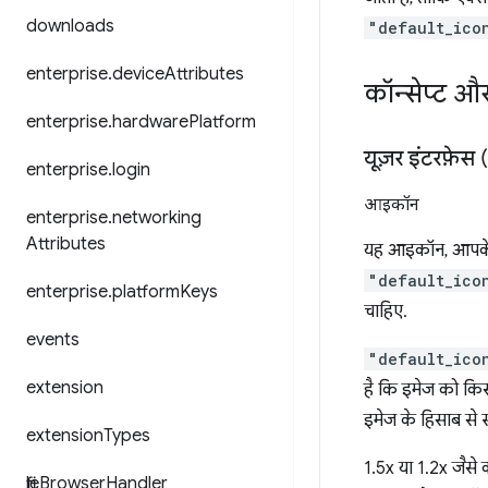
downloads
"default_ico
enterprise
.
device
Attributes
कॉन्सेप्ट औ
enterprise
.
hardware
Platform
यूज़र इंटरफ़ेस 
enterprise
.
login
आइकॉन
enterprise
.
networking
Attributes
यह आइकॉन, आपके एक
"default_ico
enterprise
.
platform
Keys
चाहिए.
events
"default_ico
extension
है कि इमेज को किस 
इमेज के हिसाब से 
extension
Types
1.5x या 1.2x जैसे 
file
Browser
Handler