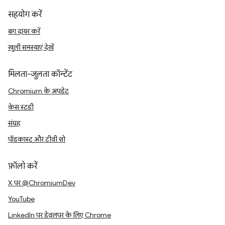
सहयोग करें
बग दायर करें
खुली समस्याएं देखें
मिलता-जुलता कॉन्टेंट
Chromium के अपडेट
केस स्टडी
संग्रह
पॉडकास्ट और टीवी शो
फ़ॉलो करें
X पर @ChromiumDev
YouTube
LinkedIn पर डेवलपर के लिए Chrome