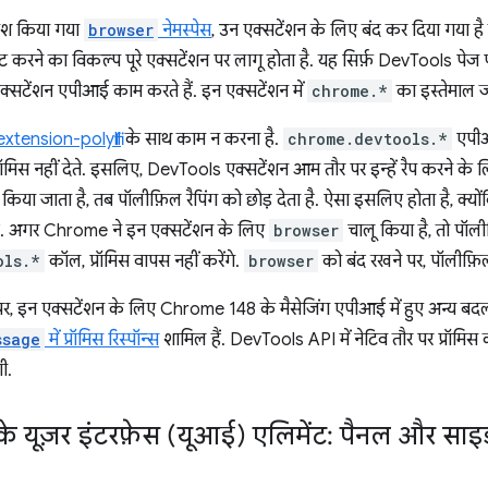
ेश किया गया
browser
नेमस्पेस
, उन एक्सटेंशन के लिए बंद कर दिया गया ह
करने का विकल्प पूरे एक्सटेंशन पर लागू होता है. यह सिर्फ़ DevTools पेज पर न
 एक्सटेंशन एपीआई काम करते हैं. इन एक्सटेंशन में
chrome.*
का इस्तेमाल जा
tension-polyfill
के साथ काम न करना है.
chrome.devtools.*
एपीआई
रॉमिस नहीं देते. इसलिए, DevTools एक्सटेंशन आम तौर पर इन्हें रैप करने के ल
िया जाता है, तब पॉलीफ़िल रैपिंग को छोड़ देता है. ऐसा इसलिए होता है, क्यों
ै. अगर Chrome ने इन एक्सटेंशन के लिए
browser
चालू किया है, तो पॉल
ols.*
कॉल, प्रॉमिस वापस नहीं करेंगे.
browser
को बंद रखने पर, पॉलीफ़िल
 इन एक्सटेंशन के लिए Chrome 148 के मैसेजिंग एपीआई में हुए अन्य बदलाव भ
ssage
में प्रॉमिस रिस्पॉन्स
शामिल हैं. DevTools API में नेटिव तौर पर प्रॉमिस
ी.
े यूज़र इंटरफ़ेस (यूआई) एलिमेंट: पैनल और साइ