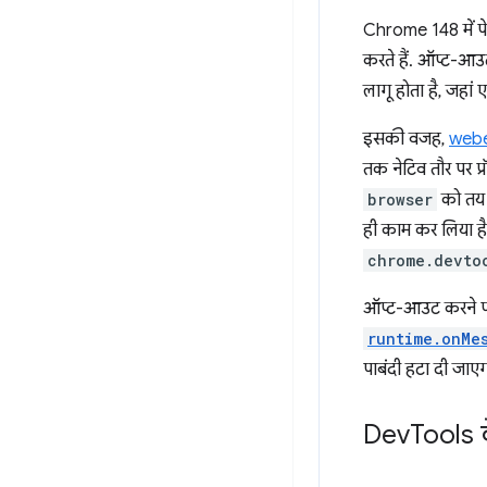
Chrome 148 में प
करते हैं. ऑप्ट-आउट 
लागू होता है, जहां
इसकी वजह,
webex
तक नेटिव तौर पर प्
browser
को तय क
ही काम कर लिया ह
chrome.devto
ऑप्ट-आउट करने पर,
runtime.onMe
पाबंदी हटा दी जाएग
Dev
Tools क