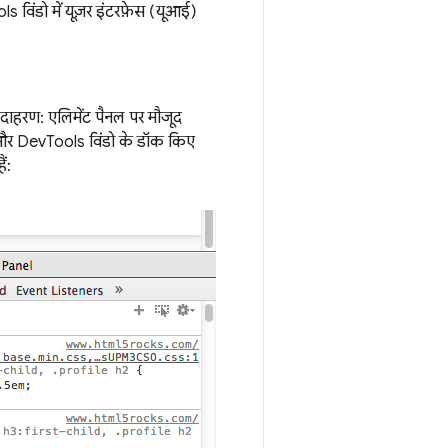
 विंडो में यूज़र इंटरफ़ेस (यूआई)
 उदाहरण: एलिमेंट पैनल पर मौजूद
न और DevTools विंडो के डॉक किए
ं: