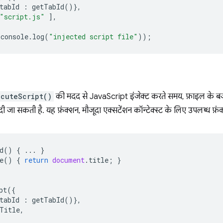
tabId
:
getTabId
()},
"script.js"
],
console
.
log
(
"injected script file"
));
ecuteScript()
की मदद से JavaScript इंजेक्ट करते समय, फ़ाइल के बजा
ी दी जा सकती है. यह फ़ंक्शन, मौजूदा एक्सटेंशन कॉन्टेक्स्ट के लिए उपलब्ध फ़
d
()
{
...
}
e
()
{
return
document
.
title
;
}
pt
({
tabId
:
getTabId
()},
Title
,