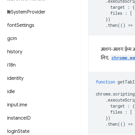
.
executeScri
target
:
{
file
System
Provider
files
:
[
})
font
Settings
.
then
(()
=
>
gcm
अलग-अलग फ़्रेम आईडी
history
लिए,
chrome.w
i18n
identity
function
getTabI
idle
chrome
.
scripting
.
executeScri
input
.
ime
target
:
{
files
:
[
instance
ID
})
.
then
(()
=
>
login
State