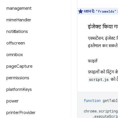
management
ध्यान दें:
"frameIds"
mime
Handler
इंजेक्ट किया 
notifications
एक्सटेंशन, इंजेक्ट
offscreen
इस्तेमाल कर सकते ह
omnibox
फ़ाइलें
page
Capture
फ़ाइलों को स्ट्रिंग 
permissions
script.js
को टै
platform
Keys
function
getTabI
power
chrome
.
scripting
printer
Provider
.
executeScri