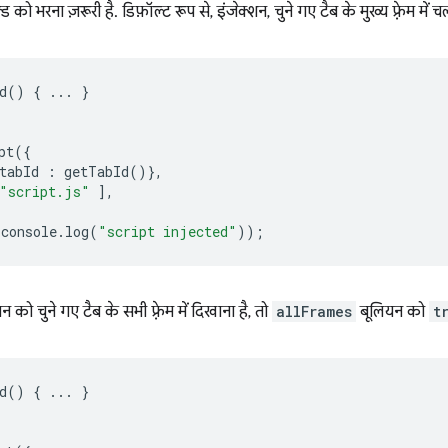
ड को भरना ज़रूरी है. डिफ़ॉल्ट रूप से, इंजेक्शन, चुने गए टैब के मुख्य फ़्रेम में च
d
()
{
...
}
pt
({
tabId
:
getTabId
()},
"script.js"
],
console
.
log
(
"script injected"
));
को चुने गए टैब के सभी फ़्रेम में दिखाना है, तो
allFrames
बूलियन को
t
d
()
{
...
}