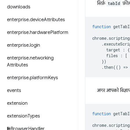
सिर्फ़
tabId
फ़ील्
downloads
enterprise
.
device
Attributes
function
getTabI
enterprise
.
hardware
Platform
chrome
.
scripting
.
executeScri
enterprise
.
login
target
:
{
files
:
[
enterprise
.
networking
})
Attributes
.
then
(()
=
>
enterprise
.
platform
Keys
events
अगर आपको विज्ञापन 
extension
function
getTabI
extension
Types
chrome
.
scripting
file
Browser
Handler