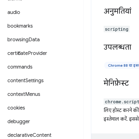
अनुमतियां
audio
bookmarks
scripting
browsing
Data
उपलब्धता
certificate
Provider
Chrome 88 या इसक
commands
content
Settings
मेनिफ़ेस्ट
context
Menus
chrome.scrip
cookies
लिए होस्ट करने की अन
इस्तेमाल करें. इसस
debugger
declarative
Content