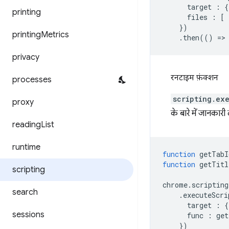
target
:
{
printing
files
:
[
})
printing
Metrics
.
then
(()
=
>
privacy
रनटाइम फ़ंक्शन
processes
scripting.ex
proxy
के बारे में जानकार
reading
List
runtime
function
getTabI
function
getTitl
scripting
chrome
.
scripting
search
.
executeScri
target
:
{
sessions
func
:
get
})