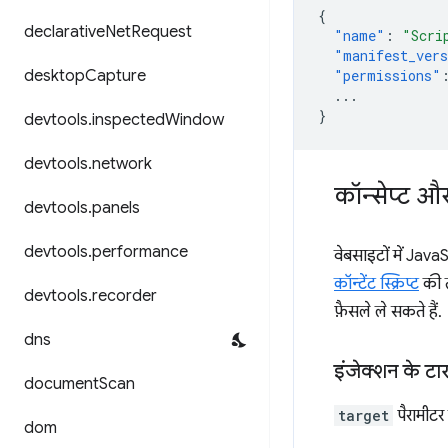
{
declarative
Net
Request
"name"
:
"Scri
"manifest_ver
desktop
Capture
"permissions"
...
}
devtools
.
inspected
Window
devtools
.
network
कॉन्सेप्ट औ
devtools
.
panels
devtools
.
performance
वेबसाइटों में Jav
कॉन्टेंट स्क्रिप्ट
की त
devtools
.
recorder
फ़ैसले ले सकते हैं.
dns
इंजेक्शन के टा
document
Scan
target
पैरामीटर
dom