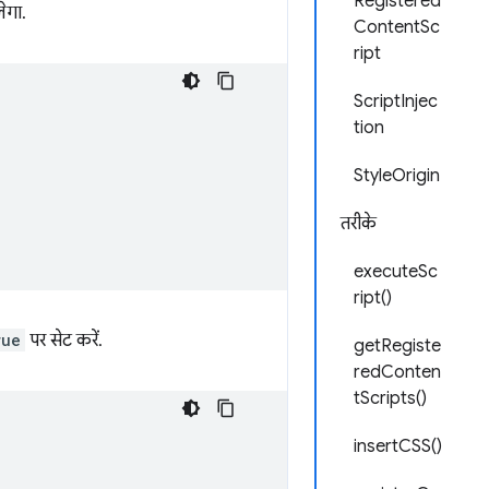
Registered
लेगा.
ContentSc
ript
ScriptInjec
tion
StyleOrigin
तरीके
executeSc
ript()
rue
पर सेट करें.
getRegiste
redConten
tScripts()
insertCSS()