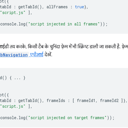
pt
({
tabId
:
getTabId
(),
allFrames
:
true
},
"script.js"
],
console
.
log
(
"script injected in all frames"
));
 तय करके, किसी टैब के चुनिंदा फ़्रेम में भी स्क्रिप्ट डाली जा सकती है. फ़्रे
ebNavigation
एपीआई
देखें.
d
()
{
...
}
pt
({
tabId
:
getTabId
(),
frameIds
:
[
frameId1
,
frameId2
]},
"script.js"
],
console
.
log
(
"script injected on target frames"
));