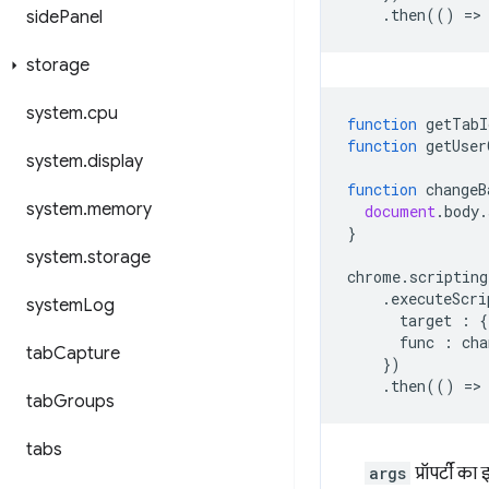
.
then
(()
=
>
side
Panel
storage
system
.
cpu
function
getTabI
function
getUser
system
.
display
function
changeB
system
.
memory
document
.
body
.
}
system
.
storage
chrome
.
scripting
.
executeScri
system
Log
target
:
{
func
:
cha
tab
Capture
})
.
then
(()
=
>
tab
Groups
tabs
args
प्रॉपर्टी क