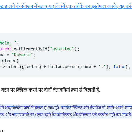
रिप्ट डालने के सेक्शन में बताए गए किसी एक तरीके का इस्तेमाल करके, यह कॉन्ट
hola, "
;
ument
.
getElementById
(
"mybutton"
);
me
=
"Roberto"
;
istener
(
=
>
alert
(
greeting
+
button
.
person_name
+
"."
),
false
);
टन पर क्लिक करने पर दोनों चेतावनियां क्रम से दिखती हैं.
े आइसोलेटेड वर्ल्ड में चलता है. साथ ही, कॉन्टेंट स्क्रिप्ट और वेब पेज भी अपने-अपने आइसो
्रिप्ट, और चालू एक्सटेंशन) एक-दूसरे के कॉन्टेक्स्ट और वैरिएबल को ऐक्सेस नहीं कर सकते.