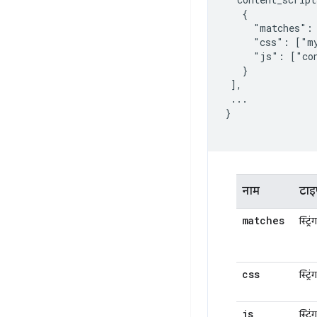
   {

     "matches": 
     "css": ["my
     "js": ["con
   }

 ],

 ...

}

नाम
टाइ
matches
स्ट्रि
css
स्ट्रि
js
स्ट्रि