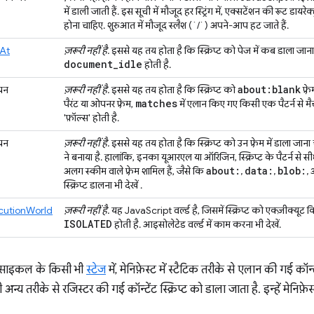
में डाली जाती हैं. इस सूची में मौजूद हर स्ट्रिंग में, एक्सटेंशन की रूट डाय
होना चाहिए. शुरुआत में मौजूद स्लैश (`/`) अपने-आप हट जाते हैं.
At
ज़रूरी नहीं है.
इससे यह तय होता है कि स्क्रिप्ट को पेज में कब डाला जाना 
document
_
idle
होती है.
about:blank
यन
ज़रूरी नहीं है.
इससे यह तय होता है कि स्क्रिप्ट को
फ़्र
matches
पैरंट या ओपनर फ़्रेम,
में एलान किए गए किसी एक पैटर्न से मैच
'फ़ॉल्स' होती है.
यन
ज़रूरी नहीं है.
इससे यह तय होता है कि स्क्रिप्ट को उन फ़्रेम में डाला जाना
ने बनाया है. हालांकि, इनका यूआरएल या ऑरिजिन, स्क्रिप्ट के पैटर्न से 
about:
data:
blob:
अलग स्कीम वाले फ़्रेम शामिल हैं, जैसे कि
,
,
,
स्क्रिप्ट डालना भी देखें
.
cutionWorld
ज़रूरी नहीं है.
यह JavaScript वर्ल्ड है, जिसमें स्क्रिप्ट को एक्ज़ीक्यूट क
ISOLATED
होती है. आइसोलेटेड वर्ल्ड में काम करना भी देखें.
फ़साइकल के किसी भी
स्टेज
में, मेनिफ़ेस्ट में स्टैटिक तरीके से एलान की गई कॉन
अन्य तरीके से रजिस्टर की गई कॉन्टेंट स्क्रिप्ट को डाला जाता है. इन्हें मेनिफ़ेस