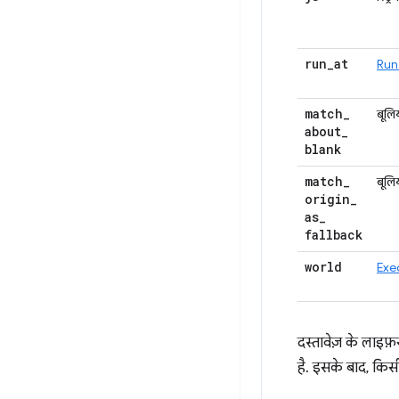
run
_
at
Run
match
_
बूलि
about
_
blank
match
_
बूलि
origin
_
as
_
fallback
world
Exe
दस्तावेज़ के लाइ
है. इसके बाद, किसी 