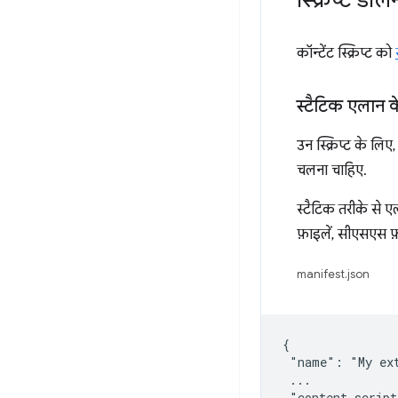
स्क्रिप्ट डाल
कॉन्टेंट स्क्रिप्ट को
स्टैटिक एलान के
उन स्क्रिप्ट के लिए
चलना चाहिए.
स्टैटिक तरीके से एला
फ़ाइलें, सीएसएस फ़
manifest.json
{

 "name": "My ext
 ...

 "content_script