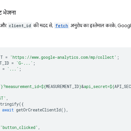
ट भेजना
ल और
client_id
की मदद से,
fetch
अनुरोध का इस्तेमाल करके, Googl
NT
=
'https://www.google-analytics.com/mp/collect'
;
T_ID
=
`G-...`
;
=
`...`
;
T
}
?measurement_id=
${
MEASUREMENT_ID
}
&
api_secret=
${
API_SE
ST'
,
tringify
({
await
getOrCreateClientId
(),
'button_clicked'
,