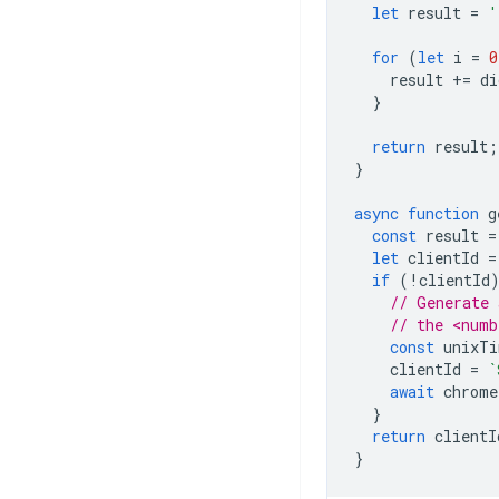
let
result
=
'
for
(
let
i
=
0
result
+=
di
}
return
result
;
}
async
function
g
const
result
=
let
clientId
=
if
(
!
clientId
// Generate 
// the <numb
const
unixTi
clientId
=
`
await
chrome
}
return
clientI
}