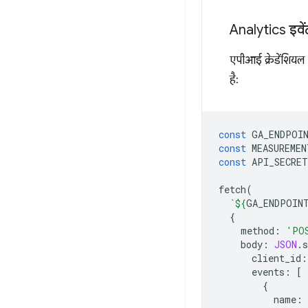
Analytics इवें
एपीआई क्रेडेंशिय
है:
const
GA_ENDPOI
const
MEASUREMEN
const
API_SECRET
fetch
(
`
${
GA_ENDPOIN
{
method
:
'PO
body
:
JSON
.
s
client_id
:
events
:
[
{
name
: