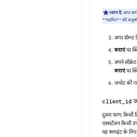
ध्यान दें:
अगर आपको
**एडमिन** की अनुमतियां 
अगर प्रॉम्प्ट 
बनाएं
पर क्ल
अपने सीक्रे
बनाएं
पर क्ल
जनरेट की 
client
_
id
जन
दूसरा चरण, किसी ड
एक्सटेंशन किसी उपय
यह क्लाइंट के लिए