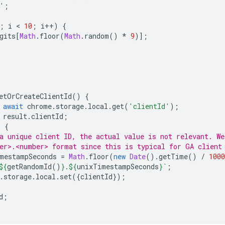
'
;
;
i
 < 
10
;
i
++
)
{
gits
[
Math
.
floor
(
Math
.
random
()
*
9
)];
etOrCreateClientId
()
{
await
chrome
.
storage
.
local
.
get
(
'clientId'
);
result
.
clientId
;
)
{
a unique client ID, the actual value is not relevant. We
er>.<number> format since this is typical for GA client
mestampSeconds
=
Math
.
floor
(
new
Date
().
getTime
()
/
1000
${
getRandomId
()
}
.
${
unixTimestampSeconds
}
`
;
.
storage
.
local
.
set
({
clientId
});
d
;