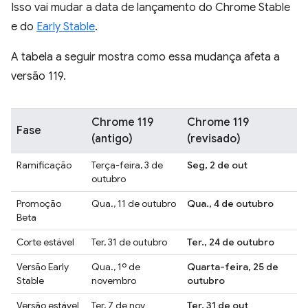
Isso vai mudar a data de lançamento do Chrome Stable
e do
Early Stable
.
A tabela a seguir mostra como essa mudança afeta a
versão 119.
Chrome 119
Chrome 119
Fase
(antigo)
(revisado)
Ramificação
Terça-feira, 3 de
Seg, 2 de out
outubro
Promoção
Qua., 11 de outubro
Qua., 4 de outubro
Beta
Corte estável
Ter, 31 de outubro
Ter., 24 de outubro
Versão Early
Qua., 1º de
Quarta-feira, 25 de
Stable
novembro
outubro
Versão estável
Ter, 7 de nov
Ter, 31 de out