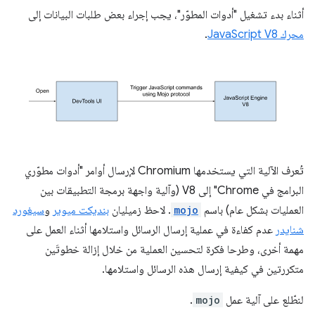
أثناء بدء تشغيل "أدوات المطوّر"، يجب إجراء بعض طلبات البيانات إلى
محرك JavaScript V8
.
تُعرف الآلية التي يستخدمها Chromium لإرسال أوامر "أدوات مطوّري
البرامج في Chrome" إلى V8 (وآلية واجهة برمجة التطبيقات بين
العمليات بشكل عام) باسم
mojo
. لاحظ زميليان
بنديكت ميوير
و
سيغورد
شنايدر
عدم كفاءة في عملية إرسال الرسائل واستلامها أثناء العمل على
مهمة أخرى، وطرحا فكرة لتحسين العملية من خلال إزالة خطوتَين
متكررتين في كيفية إرسال هذه الرسائل واستلامها.
لنطّلع على آلية عمل
mojo
.