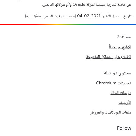
هي علامة تجارية مسجَّلة لشركة Oracle و/أو شركائها التابعين.
تاريخ التعديل الأخير: 2021-02-04 (حسب التوقيت العالمي المتفَّق عليه)
مساهمة
الإبلاغ عن خطأ
الاطّلاع على المشاكل المفتوحة
محتوى ذو صلة
تحديثات Chromium
دراسات الحالة
الأرشيف
ملفات البودكاست والعروض
Follow