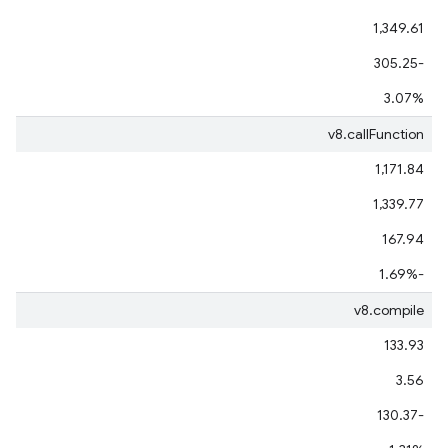
1,349.61
-305.25
3.07%
v8.callFunction
1,171.84
1,339.77
167.94
‫-1.69%
v8.compile
133.93
3.56
-130.37