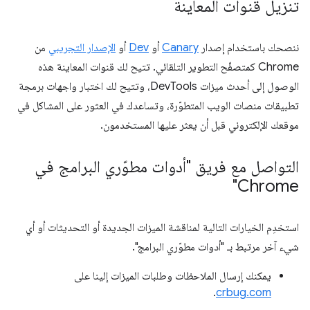
تنزيل قنوات المعاينة
ننصحك باستخدام إصدار
Canary
أو
Dev
أو
الإصدار التجريبي
من
Chrome كمتصفّح التطوير التلقائي. تتيح لك قنوات المعاينة هذه
الوصول إلى أحدث ميزات DevTools، وتتيح لك اختبار واجهات برمجة
تطبيقات منصات الويب المتطوّرة، وتساعدك في العثور على المشاكل في
موقعك الإلكتروني قبل أن يعثر عليها المستخدمون.
التواصل مع فريق "أدوات مطوّري البرامج في
Chrome"
استخدِم الخيارات التالية لمناقشة الميزات الجديدة أو التحديثات أو أي
شيء آخر مرتبط بـ "أدوات مطوّري البرامج".
يمكنك إرسال الملاحظات وطلبات الميزات إلينا على
.
crbug.com