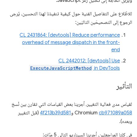
ويزيل الحاجة إلى تحليل رمز JavaScript.
للاطّلاع على التفاصيل الفنية حول كيفية تنفيذنا لهذا التحسين، يُرجى
الرجوع إلى التصحيحَين التاليَين:
CL 2431864: [devtools] Reduce performance
overhead of message dispatch in the front-
end
CL 2442012: [devtools] Use
ExecuteJavaScriptMethod
in DevTools
التأثير
لقياس مدى فعالية التغيير، أجرينا بعض القياسات التي تقارن بين نُسخ
cb971089a058
Chromium
و
4f213b39d581
(قبل التغيير
وبعده).
في كلتا المراجعتَين، أجرينا السيناريو التالي 5 مرّات: