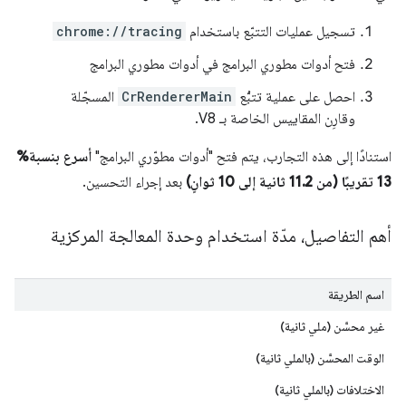
تسجيل عمليات التتبّع باستخدام
chrome://tracing
فتح أدوات مطوري البرامج في أدوات مطوري البرامج
احصل على عملية تتبُّع
CrRendererMain
المسجّلة
وقارِن المقاييس الخاصة بـ V8.
استنادًا إلى هذه التجارب، يتم فتح "أدوات مطوّري البرامج"
أسرع بنسبة%
13 تقريبًا (من 11.2 ثانية إلى 10 ثوانٍ)
بعد إجراء التحسين.
أهم التفاصيل، مدّة استخدام وحدة المعالجة المركزية
اسم الطريقة
غير محسَّن (ملي ثانية)
الوقت المحسَّن (بالملي ثانية)
الاختلافات (بالملي ثانية)