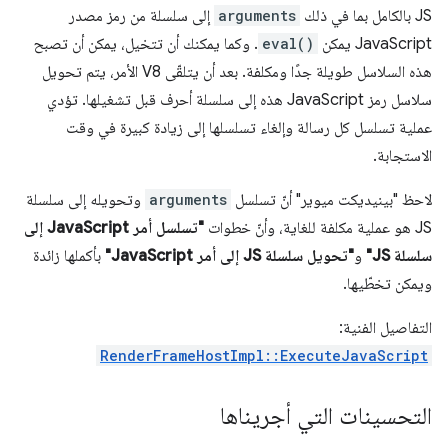
JS بالكامل بما في ذلك
arguments
إلى سلسلة من رمز مصدر
JavaScript يمكن
eval()
. وكما يمكنك أن تتخيل، يمكن أن تصبح
هذه السلاسل طويلة جدًا ومكلفة. بعد أن يتلقّى V8 الأمر، يتم تحويل
سلاسل رمز JavaScript هذه إلى سلسلة أحرف قبل تشغيلها. تؤدي
عملية تسلسل كل رسالة وإلغاء تسلسلها إلى زيادة كبيرة في وقت
الاستجابة.
لاحظ "بينيديكت ميوير" أنّ تسلسل
arguments
وتحويله إلى سلسلة
JS هو عملية مكلفة للغاية، وأنّ خطوات
"تسلسل أمر JavaScript إلى
سلسلة JS"
و
"تحويل سلسلة JS إلى أمر JavaScript"
بأكملها زائدة
ويمكن تخطّيها.
التفاصيل الفنية:
RenderFrameHostImpl::ExecuteJavaScript
التحسينات التي أجريناها