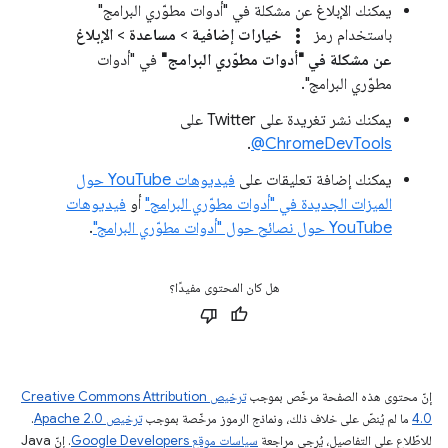
يمكنك الإبلاغ عن مشكلة في "أدوات مطوّري البرامج"
more_vert
باستخدام رمز
خيارات إضافية
>
مساعدة
>
الإبلاغ
عن مشكلة في "أدوات مطوّري البرامج"
في "أدوات
مطوّري البرامج".
يمكنك نشر تغريدة على Twitter على
.
‎@ChromeDevTools
يمكنك إضافة تعليقات على
فيديوهات YouTube حول
الميزات الجديدة في "أدوات مطوّري البرامج"
أو
فيديوهات
YouTube حول نصائح حول "أدوات مطوّري البرامج"
.
هل كان المحتوى مفيدًا؟
إنّ محتوى هذه الصفحة مرخّص بموجب
ترخيص Creative Commons Attribution
4.0‏
ما لم يُنصّ على خلاف ذلك، ونماذج الرموز مرخّصة بموجب
ترخيص Apache 2.0‏
.
للاطّلاع على التفاصيل، يُرجى مراجعة
سياسات موقع Google Developers‏
. إنّ Java