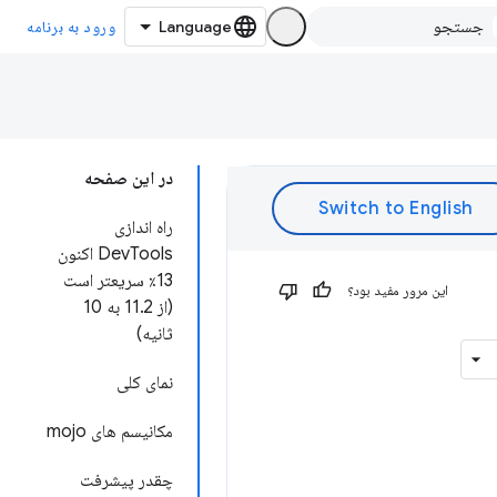
ورود به برنامه
در این صفحه
راه اندازی
DevTools اکنون
13٪ سریعتر است
این مرور مفید بود؟
(از 11.2 به 10
ثانیه)
نمای کلی
مکانیسم های mojo
چقدر پیشرفت