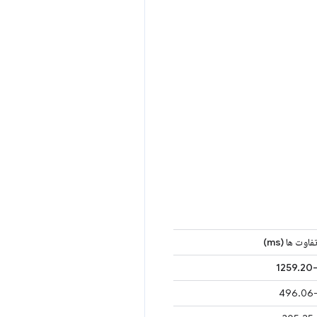
فاوت ها (ms)
بهبود سرعت (%)
12.65٪
-1259.
12.65٪
-496.