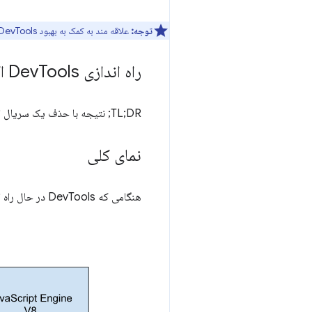
توجه:
علاقه مند به کمک به بهبود DevTools هستید؟ برای شرکت در
راه اندازی Dev
Tools اکنون 13٪ سریعتر است (از 11
TL;DR; نتیجه با حذف یک سریال اضافی به دست می آید.
نمای کلی
هنگامی که DevTools در حال راه اندازی است، باید با