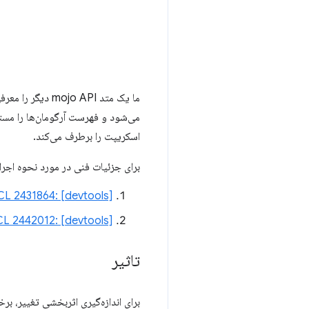
ما یک متد o API
می‌شود و فهرست آرگومان‌ها را مستقی
اسکریپت را برطرف می‌کند.
برای جزئیات فنی در مورد نحوه اجرا
CL 2431864: [devtools] کاهش سربار عملکرد ارسال پیام در قسمت جلوی
CL 2442012: [devtools] ا
تاثیر
برای اندازه‌گیری اثربخشی تغییر، برخی از 