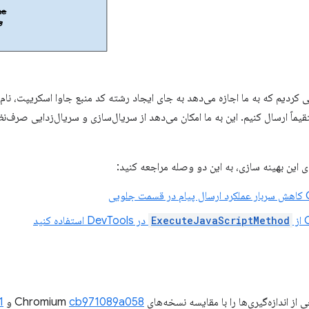
moj دیگر را معرفی کردیم که به ما اجازه می‌دهد به جای ایجاد رشته کد منبع جاوا اسکریپ
ماً ارسال کنیم. این به ما امکان می‌دهد از سریال‌سازی و سریال‌زدایی صرف‌نظر
ی این بهینه سازی، به این دو وصله مراجعه کنید:
ی
ز
ExecuteJavaScriptMethod
در DevTools استفاده کنید
اندازه‌گیری‌ها را با مقایسه نسخه‌های Chromium
cb971089a058
و
1