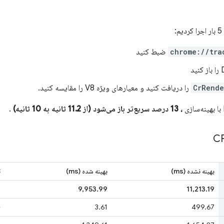
chrome://tra
ضبط کنید
د
CrRende
را دریافت کنید و معیارهای ویژه V8 را مقایسه کنید.
، 13 درصد سریع‌تر باز می‌شود (از 11.2 ثانیه به 10 ثانیه)
.
بهینه نشده (ms)
بهینه شده (ms)
ت
20
9,953.99
11,213.19
06
3.61
499.67