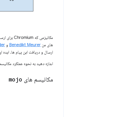
مکانیزمی که Chromium برای ارسال دستورات DevTools به V8 (و به طور کلی برای IPC) استفاده می کند،
های من
Benedikt Meurer
و
der
ارسال و دریافت این پیام ها، ایده ای
اجازه دهید به نحوه عملکرد مکانیس
مکانیسم های
mojo