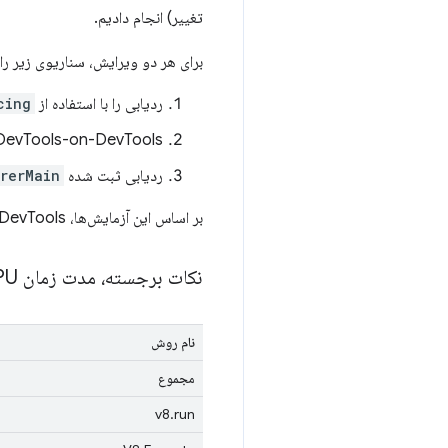
تغییر) انجام دادیم.
برای هر دو ویرایش، سناریوی زیر را 5 بار اجرا کردیم:
ردیابی را با استفاده از
cing
DevTools-on-DevTools را باز کنی
ردیابی ثبت شده
rerMain
بر اساس این آزمایش‌ها، DevTools با بهینه‌سازی
نکات برجسته، مدت زمان CPU
نام روش
مجموع
v8.run