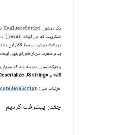
یک دستور mojo
EvaluateScript
اسکریپت که می تواند
eval()
باش
دریافت دستو
پیام منفرد، سربار قابل‌توجهی ایجاد 
بندیکت مورر متوجه شد که سریال‌س
JS»
و
«Deserialize JS string»
جزئیات فنی:
ecuteJavaScript
چقدر پیشرفت کردیم