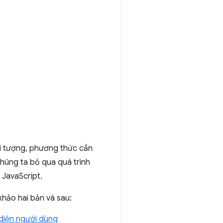
ối tượng, phương thức cần
chúng ta bỏ qua quá trình
 JavaScript.
 khảo hai bản vá sau:
 diện người dùng