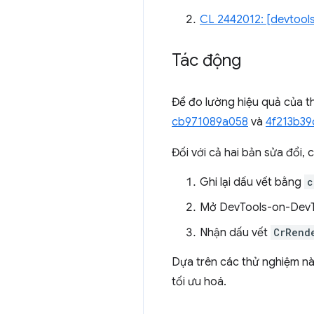
CL 2442012: [devtool
Tác động
Để đo lường hiệu quả của t
cb971089a058
và
4f213b39
Đối với cả hai bản sửa đổi, 
Ghi lại dấu vết bằng
c
Mở DevTools-on-DevT
Nhận dấu vết
CrRend
Dựa trên các thử nghiệm n
tối ưu hoá.