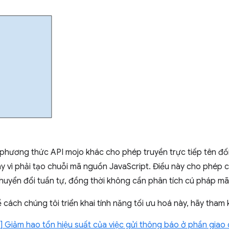
t phương thức API mojo khác cho phép truyền trực tiếp tên đ
ay vì phải tạo chuỗi mã nguồn JavaScript. Điều này cho phép 
huyển đổi tuần tự, đồng thời không cần phân tích cú pháp mã
ề cách chúng tôi triển khai tính năng tối ưu hoá này, hãy tham
] Giảm hao tổn hiệu suất của việc gửi thông báo ở phần giao