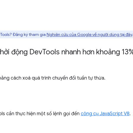
vTools? Đăng ký tham gia
Nghiên cứu của Google về người dùng tại đây
khởi động Dev
Tools nhanh hơn khoảng 13% 
bằng cách xoá quá trình chuyển đổi tuần tự thừa.
ols cần thực hiện một số lệnh gọi đến
công cụ JavaScript V8
.