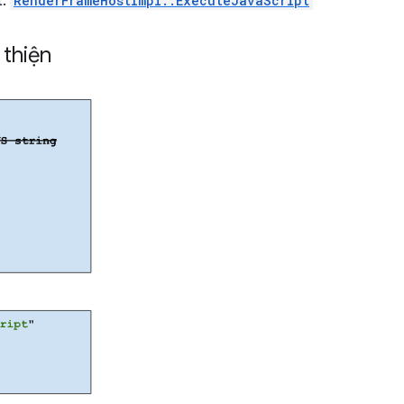
t:
RenderFrameHostImpl::ExecuteJavaScript
 thiện