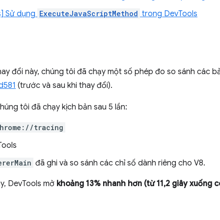
s] Sử dụng
ExecuteJavaScriptMethod
trong DevTools
hay đổi này, chúng tôi đã chạy một số phép đo so sánh các 
d581
(trước và sau khi thay đổi).
chúng tôi đã chạy kịch bản sau 5 lần:
hrome://tracing
ools
ererMain
đã ghi và so sánh các chỉ số dành riêng cho V8.
ày, DevTools mở
khoảng 13% nhanh hơn (từ 11,2 giây xuống c