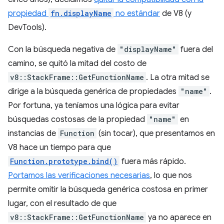
propiedad
fn.displayName
no estándar
de V8 (y
DevTools).
Con la búsqueda negativa de
"displayName"
fuera del
camino, se quitó la mitad del costo de
v8::StackFrame::GetFunctionName
. La otra mitad se
dirige a la búsqueda genérica de propiedades
"name"
.
Por fortuna, ya teníamos una lógica para evitar
búsquedas costosas de la propiedad
"name"
en
instancias de
Function
(sin tocar), que presentamos en
V8 hace un tiempo para que
Function.prototype.bind()
fuera más rápido.
Portamos las verificaciones necesarias
, lo que nos
permite omitir la búsqueda genérica costosa en primer
lugar, con el resultado de que
v8::StackFrame::GetFunctionName
ya no aparece en