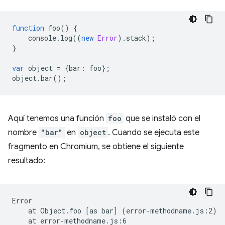
function
foo
()
{
console
.
log
((
new
Error
).
stack
);
}
var
object
=
{
bar
:
foo
};
object
.
bar
();
Aquí tenemos una función
foo
que se instaló con el
nombre
"bar"
en
object
. Cuando se ejecuta este
fragmento en Chromium, se obtiene el siguiente
resultado:
at
Object.foo
[
as
bar
]
(
error-methodname.js:2
)
at