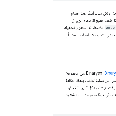
إخراج جميع الأقسام الواردة في ملف wasm الذي تم إنشاؤه، ومعظمها أقسام WebAssembly عادية، ولكن هناك أيضًا عدة أقسام
 أضفنا جميع الأحجام، نرى أنّ
emcc
، نلاحظ أنّه استغرق تشغيله
بها أحد. في التطبيقات الفعلية، يمكن أن
Binar
. ‫Binaryen هي مجموعة
جمِّع تعمل على تحسين ملفات WebAssembly الثنائية (أو ما شابهها) وإجازتها. إنّ تشغيل Binaryen كجزء من عملية الإنشاء باهظ التكلفة
ت الإنشاء بشكل كبير إذا تجنّبنا
الحاجة إلى عمليات Binaryen. إنّ الخطوة الأكثر شيوعًا المطلوبة في Binaryen هي لتشريع توقيعات الدوالّ التي تتضمّن قيمًا صحيحة بسعة 64 بت.