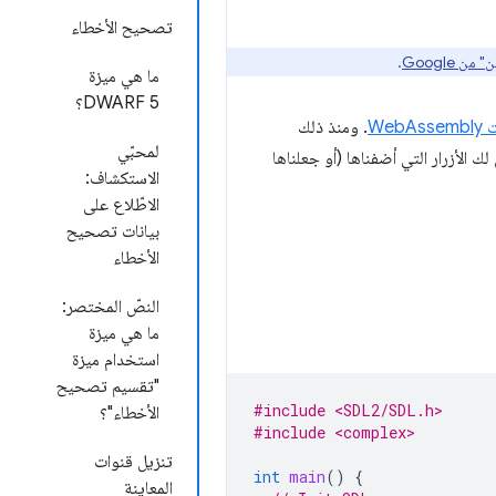
تصحيح الأخطاء
 Google
.
ما هي ميزة
DWARF 5؟
. ومنذ ذلك
لمحبّي
 الأزرار التي أضفناها (أو جعلناها
الاستكشاف:
الاطّلاع على
بيانات تصحيح
الأخطاء
النصّ المختصر:
ما هي ميزة
استخدام ميزة
"تقسيم تصحيح
#include <SDL2/SDL.h>
الأخطاء"؟
#include <complex>
تنزيل قنوات
int
main
()
{
المعاينة