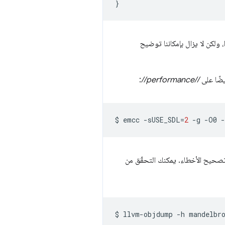
}
، ولكن لا يزال بإمكاننا توضيح
يضًا على
//performance//
:
$
emcc
-sUSE_SDL
=
2
-g
-O0
-
ع، في معلومات تصحيح الأخطاء. يمكنك التحقّق من
$
llvm-objdump
-h
mandelbro