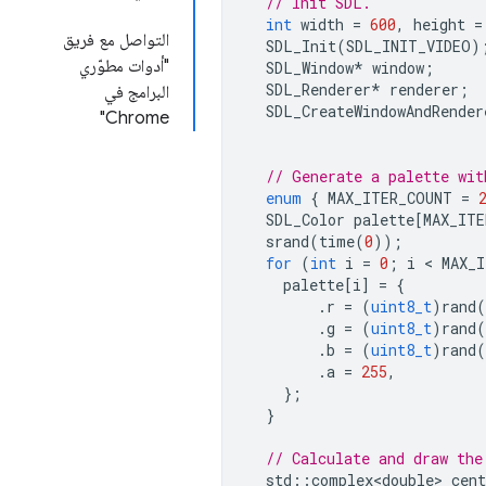
// Init SDL.
int
width
=
600
,
height
=
التواصل مع فريق
SDL_Init
(
SDL_INIT_VIDEO
)
"أدوات مطوّري
SDL_Window
*
window
;
SDL_Renderer
*
renderer
;
البرامج في
SDL_CreateWindowAndRender
Chrome"
// Generate a palette wit
enum
{
MAX_ITER_COUNT
=
SDL_Color
palette
[
MAX_ITE
srand
(
time
(
0
));
for
(
int
i
=
0
;
i
 < 
MAX_
palette
[
i
]
=
{
.
r
=
(
uint8_t
)
rand
(
.
g
=
(
uint8_t
)
rand
(
.
b
=
(
uint8_t
)
rand
(
.
a
=
255
,
};
}
// Calculate and draw the
std
::
complex<double>
cent