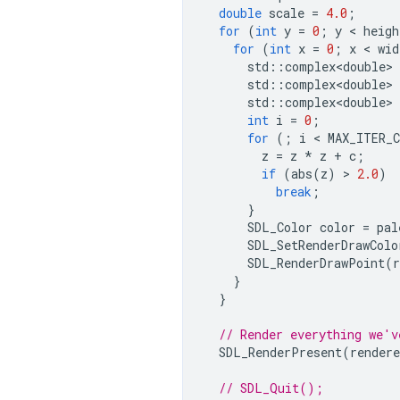
double
scale
=
4.0
;
for
(
int
y
=
0
;
y
 < 
heigh
for
(
int
x
=
0
;
x
 < 
wid
std
::
complex<double>
std
::
complex<double>
std
::
complex<double>
int
i
=
0
;
for
(;
i
 < 
MAX_ITER_
z
=
z
*
z
+
c
;
if
(
abs
(
z
)
 > 
2.0
)
break
;
}
SDL_Color
color
=
pal
SDL_SetRenderDrawColo
SDL_RenderDrawPoint
(
r
}
}
// Render everything we'v
SDL_RenderPresent
(
rendere
// SDL_Quit();