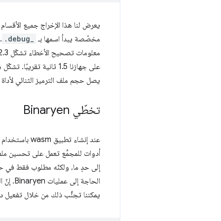
مخصّصة يبدأ اسمها بـ
.debug_
.
معلومات تصحيح الأخطاء تشكّل 2.3 ميغابايت تقريبًا من ملفنا الذي يبلغ حجمه 3 ميغابايت. إذا
على جهازنا 1.5 ثانية تقر
يصل حجم ملف الترميز الثنائي لأداة
تخطّي Binaryen
عند إنشاء تطبيق wasm باستخدام
إلى حدٍ ما، ولكنّه مطلوب فقط في حا
يمكننا تجنُّب ذلك من خلال تفعيل دمج WebAssembly BigInt با