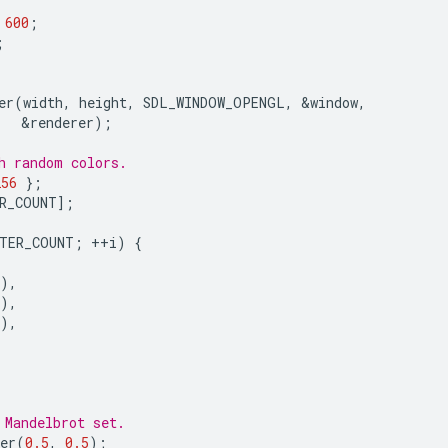
600
;
;
er
(
width
,
height
,
SDL_WINDOW_OPENGL
,
&
window
,
&
renderer
);
h random colors.
256
};
R_COUNT
];
ITER_COUNT
;
++
i
)
{
),
),
),
 Mandelbrot set.
er
(
0.5
,
0.5
);