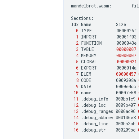
mandelbrot.wasm:
fil
Sections:

Idx
Name
Size
0
TYPE
0000026f
1
IMPORT
00001f03
2
FUNCTION
0000043e
3
TABLE
00000007
4
MEMORY
00000007
5
GLOBAL
00000021
6
EXPORT
0000014a
7
ELEM
00000457
8
CODE
0009308a
9
DATA
0000e4cc
10
name
00007e58
11
.debug_info
000bb1c9
12
.debug_loc
0009b407
13
.debug_ranges
0000ad90
14
.debug_abbrev
000136e8
15
.debug_line
000bb3ab
16
.debug_str
000209bd