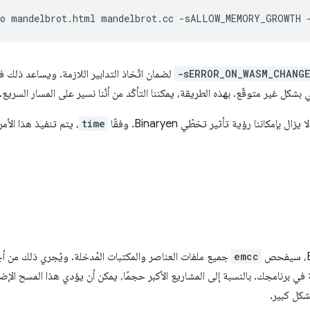
o
mandelbrot.html
mandelbrot.cc
-sALLOW_MEMORY_GROWTH
-sERROR_ON_WASM_CHANGE
لضمان اتّخاذ التدابير اللازمة. ويساعد ذلك 
بإمكاننا رؤية تأثير تخطّي Binaryen. وفقًا
time
، يتم تنفيذ هذا الأم
emcc
جميع ملفات العناصر والمكتبات المُدخلة. ويُجري ذلك من أ
شكل كبير.