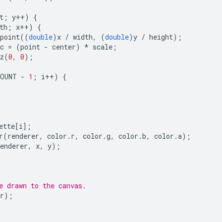
t
;
y
++
)
{
th
;
x
++
)
{
point
((
double
)
x
/
width
,
(
double
)
y
/
height
);
c
=
(
point
-
center
)
*
scale
;
z
(
0
,
0
);
COUNT
-
1
;
i
++
)
{
ette
[
i
];
r
(
renderer
,
color
.
r
,
color
.
g
,
color
.
b
,
color
.
a
);
enderer
,
x
,
y
);
e drawn to the canvas.
r
);