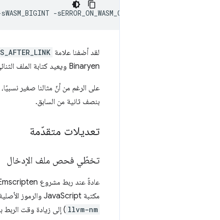
-sWASM_BIGINT
لقد أضفنا علامة
S_AFTER_LINK
Binaryen ويعيد كتابة الملف الثنائي بشكل غير متوقّع. بهذه الطريقة، يمكننا التأكّد من أنّنا نسير على المسار السريع.
على الرغم من أنّ مثالنا صغير نسبيًا، لا يزال 
بنصف ثانية من السابق.
تعديلات متقدّمة
تخطّي فحص ملف الإدخال
عادةً عند ربط مشروع Emscripten، سيفحص
مكتبة JavaScript والرموز الأصلية في برنامجك. بالنسبة إلى المشاريع الأكبر حجمًا، يمكن أن يؤدي هذا المسح الإضافي لملفات الإدخال (باستخدام
llvm-nm
) إلى زيادة وقت الربط ب