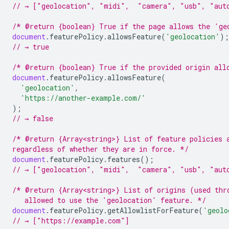
// → ["geolocation", "midi",  "camera", "usb", "aut
/* @return {boolean} True if the page allows the 'ge
document
.
featurePolicy
.
allowsFeature
(
'geolocation'
);
// → true
/* @return {boolean} True if the provided origin all
document
.
featurePolicy
.
allowsFeature
(
'geolocation'
,
'https://another-example.com/'
);
// → false
/* @return {Array<string>} List of feature policies 
regardless of whether they are in force. */
document
.
featurePolicy
.
features
();
// → ["geolocation", "midi",  "camera", "usb", "aut
/* @return {Array<string>} List of origins (used thr
   allowed to use the 'geolocation' feature. */
document
.
featurePolicy
.
getAllowlistForFeature
(
'geolo
// → ["https://example.com"]