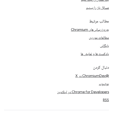
مسائل باز را ببینید
مطالب مرتبط
به‌روزرسانی‌های Chromium
مطالعات موردی
بایگانی
پادکست ها و نمایش ها
دنبال کردن
@ChromiumDev در X
یوتیوب
Chrome for Developers در لینکدین
RSS