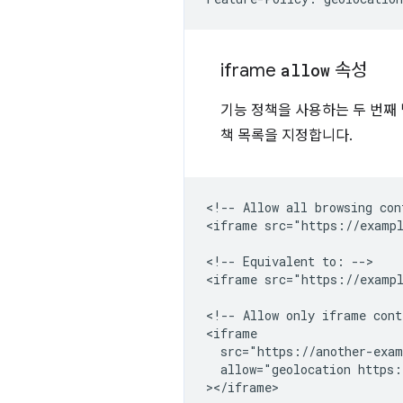
iframe
allow
속성
기능 정책을 사용하는 두 번째
책 목록을 지정합니다.
<!-- Allow all browsing con
<iframe src="https://exampl
<!-- Equivalent to: -->

<iframe src="https://exampl
<!-- Allow only iframe cont
<iframe

  src="https://another-exam
  allow="geolocation https: