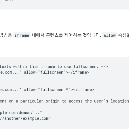
 방법은
iframe
내에서 콘텐츠를 제어하는 것입니다.
allow
속성을
texts within this iframe to use fullscreen. -->

e.com..." allow="fullscreen"></iframe>

e.com..." allow="fullscreen *"></iframe>

ent on a particular origin to access the user's location
ple.com/demos/..."

//another-example.com"
