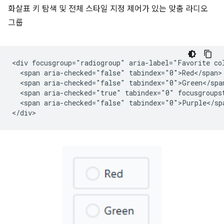
화살표 키 탐색 및 전체 스타일 지정 제어가 있는 맞춤 라디오
그룹
<div focusgroup="radiogroup" aria-label="Favorite col
  <span aria-checked="false" tabindex="0">Red</span>

  <span aria-checked="false" tabindex="0">Green</span
  <span aria-checked="true" tabindex="0" focusgroupst
  <span aria-checked="false" tabindex="0">Purple</spa