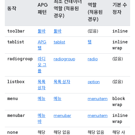
최소 컨테이너
APG
역할
기본 수
동작
역할 (적용된
패턴
(적용된
정자
경우)
경우)
toolbar
inline
툴바
툴바
(없음)
tablist
inline
APG
tablist
탭
wrap
탭
radiogroup
라디
radiogroup
radio
(없음)
오 그
룹
listbox
목록
목록 상자
option
(없음)
상자
menu
block
메뉴
메뉴
menuitem
wrap
menubar
inline
메뉴
menubar
menuitem
wrap
바
none
해당
해당 없음
해당 없음
해당 사