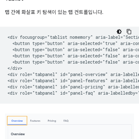
탭 간에 화살표 키 탐색이 있는 탭 컨트롤입니다.
<div focusgroup="tablist nomemory" aria-label="Sectio
  <button type="button" aria-selected="true" aria-co
  <button type="button" aria-selected="false" aria-c
  <button type="button" aria-selected="false" aria-c
  <button type="button" aria-selected="false" aria-c
</div>

<div role="tabpanel" id="panel-overview" aria-labell
<div role="tabpanel" id="panel-features" aria-labell
<div role="tabpanel" id="panel-pricing" aria-labelled