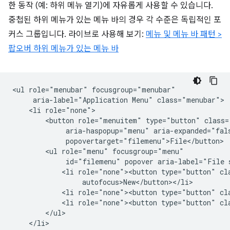
한 동작 (예: 하위 메뉴 열기)에 자유롭게 사용할 수 있습니다.
중첩된 하위 메뉴가 있는 메뉴 바의 경우 각 수준은 독립적인 포
커스 그룹입니다. 라이브로 사용해 보기:
메뉴 및 메뉴 바 패턴 >
팝오버 하위 메뉴가 있는 메뉴 바
<ul role="menubar" focusgroup="menubar"

     aria-label="Application Menu" class="menubar">

    <li role="none">

        <button role="menuitem" type="button" class=
             aria-haspopup="menu" aria-expanded="fals
             popovertarget="filemenu">File</button>

        <ul role="menu" focusgroup="menu"

             id="filemenu" popover aria-label="File 
            <li role="none"><button type="button" cla
                 autofocus>New</button></li>

            <li role="none"><button type="button" cl
            <li role="none"><button type="button" cla
        </ul>

    </li>
