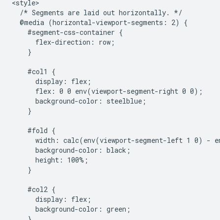
<style>

  /* Segments are laid out horizontally. */

  @media (horizontal-viewport-segments: 2) {

    #segment-css-container {

      flex-direction: row;

    }

    #col1 {

      display: flex;

      flex: 0 0 env(viewport-segment-right 0 0);

      background-color: steelblue;

    }

    #fold {

      width: calc(env(viewport-segment-left 1 0) - e
      background-color: black;

      height: 100%;

    }

    #col2 {

      display: flex;

      background-color: green;

    }
