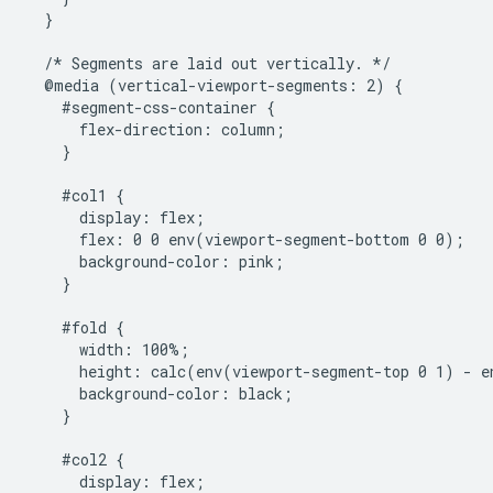
  }

  /* Segments are laid out vertically. */

  @media (vertical-viewport-segments: 2) {

    #segment-css-container {

      flex-direction: column;

    }

    #col1 {

      display: flex;

      flex: 0 0 env(viewport-segment-bottom 0 0);

      background-color: pink;

    }

    #fold {

      width: 100%;

      height: calc(env(viewport-segment-top 0 1) - e
      background-color: black;

    }

    #col2 {

      display: flex;
