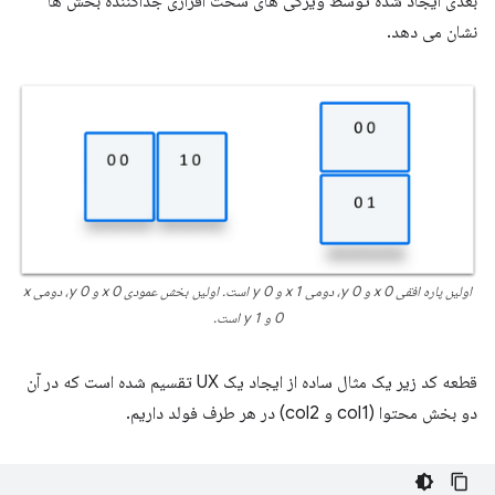
بعدی ایجاد شده توسط ویژگی های سخت افزاری جداکننده بخش ها
نشان می دهد.
اولین پاره افقی x 0 و y 0، دومی x 1 و y 0 است. اولین بخش عمودی x 0 و y 0، دومی x
0 و y 1 است.
قطعه کد زیر یک مثال ساده از ایجاد یک UX تقسیم شده است که در آن
دو بخش محتوا (col1 و col2) در هر طرف فولد داریم.