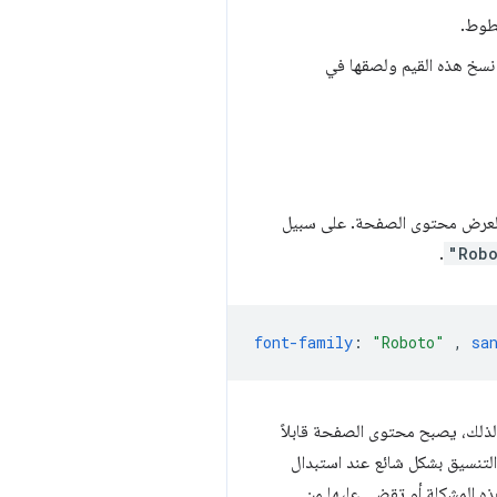
خطوط.
اس الخط لجميع الخطوط التي تستضيفها Google Fonts. يمكن نسخ هذه القيم ولصقها في
عرض محتوى الصفحة. على سبيل
.
"Rob
font-family
:
"Roboto"
,
sa
 لذلك، يصبح محتوى الصفحة قابلاً
التنسيق بشكل شائع عند استبدال
ذه المشكلة أو تقضي عليها من