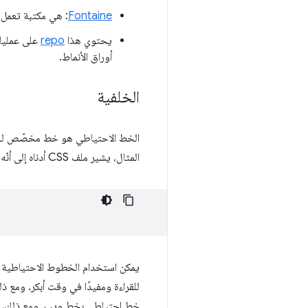
Fontaine
: هي مكتبة تعمل 
يحتوي هذا
repo
أوراق الأنماط.
الخلفية
الخط الاحتياطي هو خط مخصّص للاست
المثال، يشير ملف CSS أدناه إلى أنّه يجب استخدام مجموعة الخطوط
يمكن استخدام الخطوط الاحتياطية
للقراءة ومفيدًا في وقت أبكر. ومع 
خط احتياطي بخط ويب. ومع ذلك، يمك