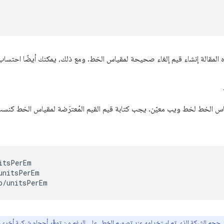
;
ذه المقالة إنشاء قيم إلغاء صحيحة لمقياس الخط. ومع ذلك، يمكنك أيضًا احتساب
مقياس الخط لخط ويب معيّن. يجب كتابة قيم القيم المُعترَضة لمقياس الخط كنسب
itsPerEm

unitsPerEm

 حجم الشبكة الذي تم استخدامه عند تصميم الخط. على الرغم من توفّر أحجام شبكية أخرى، 