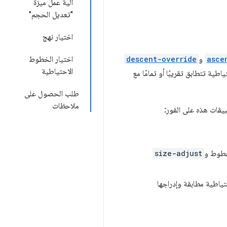
آلية عمل ميزة
"تعديل الحجم"
اختيار نهج
asce
و
descent-override
اختيار الخطوط
الاحتياطية
ة تتطابق تقريبًا أو تمامًا مع
طلب الحصول على
ملاحظات
بيقات هذه على الفور:
لخطوط و
size-adjust
ياطية مطابقة وإدراجها