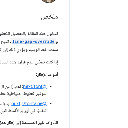
ملخّص
تتناول هذه المقالة بالتفصيل الخط
و
line-gap-override
. تتيح 
سمات خط الويب. ويؤدي ذلك إلى تقلي
إذا كنت تفضّل عدم قراءة هذه المقا
أدوات الإطار:
@next/font
: اعتبارًا من الإصدار 13 من t
لتوفير خطوط احتياطية مطاب
@nuxtjs/fontaine
: بدءًا من الإصدار
تلقائيًا في أوراق الأنماط التي 
الأدوات غير المستندة إلى إطار عمل