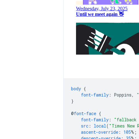
body
{
font-family
:
Poppins
,
}
@
font-face
{
font-family
:
"fallback 
src
:
local
(
"Times New 
ascent-override
:
105
%;
descent-override
:
35
%;