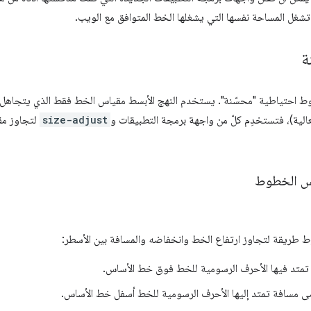
شغل المساحة نفسها التي يشغلها الخط المتوافق مع الويب.
ة
ط احتياطية "محسّنة". يستخدم النهج الأبسط مقياس الخط فقط الذي يتجاهل و
 فعالية)، فتستخدِم كلّ من واجهة برمجة التطبيقات و
size-adjust
لتجاوز مق
يس الخطوط
ط طريقة لتجاوز ارتفاع الخط وانخفاضه والمسافة بين الأسطر:
متد فيها الأحرف الرسومية للخط فوق خط الأساس.
 مسافة تمتد إليها الأحرف الرسومية للخط أسفل خط الأساس.