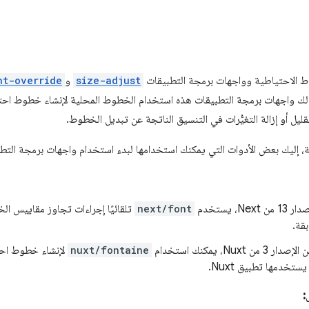
وط الاحتياطية وواجهات برمجة التطبيقات
size-adjust
و
nt-override
لك واجهات برمجة التطبيقات هذه استخدام الخطوط المحلية لإنشاء خطوط احتياطي
ل أو إزالة التغيُّرات في التنسيق الناتجة عن تبديل الخطوط.
لة، إليك بعض الأدوات التي يمكنك استخدامها لبدء استخدام واجهات برمجة التط
Nex، يستخدم
next/font
تلقائيًا إجراءات تجاوز مقاييس ا
قة.
 3 من Nuxt، يمكنك استخدام
nuxt/fontaine
لإنشاء خطوط احت
يستخدمها تطبيق Nuxt.
: