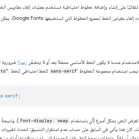
تلقائيًا على إنشاء وإضافة خطوط احتياطية تستخدم عمليات إلغاء مقاييس ال
على عمليات إلغاء مقي
خدام عندما لا يكون الخط الأساسي محمّلاً بعد أو لا يتضمّن
رموزًا
ضرورية ل
sans-serif
كخط احتياطي للخط
oto"
ns-serif
;
 لعرض النص بشكل أسرع (أي باستخدام
font-display: swap
). ونتيجةً
ذلك، كان هذا يأتي في السابق على حساب عدم استقرار التنسيق: تحدث تغييرات 
ن أن تقلّل واجهات برمجة التطبيقات الجديدة التي تمت مناقشتها أدناه من ه