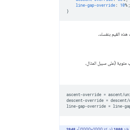
line-gap-override
:
10
%
}
 هذه القيم بنفسك.
 مئوية (على سبيل المثال،
ascent-override = ascent/un
descent-override = descent/
فإنّ
(شبكة 1000×1000) أو
2048
1000