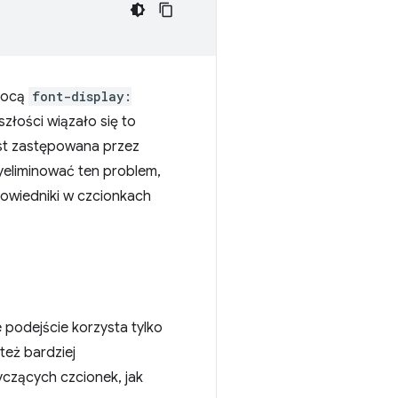
omocą
font-display:
szłości wiązało się to
est zastępowana przez
yeliminować ten problem,
powiedniki w czcionkach
 podejście korzysta tylko
też bardziej
czących czcionek, jak