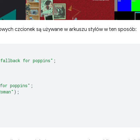
owych czcionek są używane w arkuszu stylów w ten sposób:
"fallback for poppins"
;
for poppins"
;
Roman"
);
;