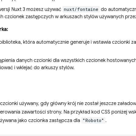
wersji Nuxt 3 możesz używać
nuxt/fontaine
do automatycz
ch czcionek zastępczych w arkuszach stylów używanych przez 
rka:
biblioteka, która automatycznie generuje i wstawia czcionki z
ąpienia danych czcionki dla wszystkich czcionek hostowanyc
ować i wklejać do arkuszy stylów.
czcionki używany, gdy główny krój nie został jeszcze załadow
rowania zawartości strony. Na przykład kod CSS poniżej wsk
żywana jako czcionka zastępcza dla
"Roboto"
.