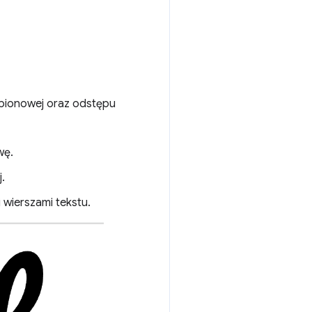
i pionowej oraz odstępu
wę.
.
i wierszami tekstu.