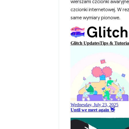
wierszami czcionki awaryjn
czcionki internetowej. W r
same wymiary pionowe.