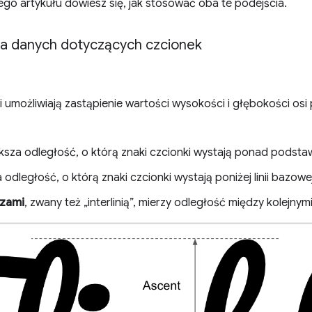
tego artykułu dowiesz się, jak stosować oba te podejścia.
nia danych dotyczących czcionek
 umożliwiają zastąpienie wartości wysokości i głębokości os
ksza odległość, o którą znaki czcionki wystają ponad podsta
 odległość, o którą znaki czcionki wystają poniżej linii bazowej
szami
, zwany też „interlinią”, mierzy odległość między kolejnym