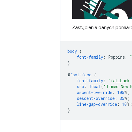
Zastąpienia danych pomiar
body
{
font-family
:
Poppins
,
}
@
font-face
{
font-family
:
"fallback 
src
:
local
(
"Times New 
ascent-override
:
105
%;
descent-override
:
35
%;
line-gap-override
:
10
%
}