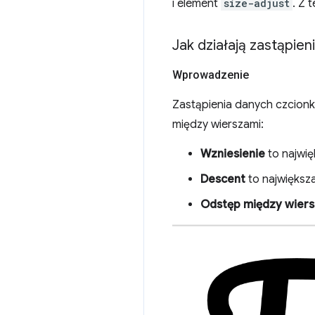
i element
size-adjust
. Z 
Jak działają zastąpie
Wprowadzenie
Zastąpienia danych czcionki
między wierszami:
Wzniesienie
to najwię
Descent
to największa
Odstęp między wier