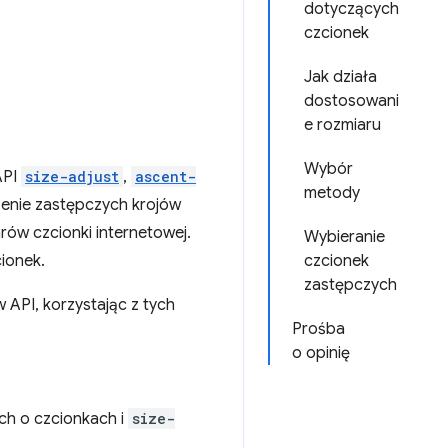
dotyczących
czcionek
Jak działa
dostosowani
e rozmiaru
Wybór
API
size-adjust
,
ascent-
metody
rzenie zastępczych krojów
rów czcionki internetowej.
Wybieranie
ionek.
czcionek
zastępczych
 API, korzystając z tych
Prośba
o opinię
ch o czcionkach i
size-