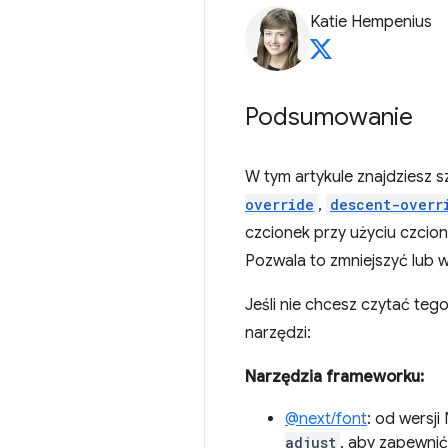
Katie Hempenius
Podsumowanie
W tym artykule znajdziesz 
override
,
descent-overr
czcionek przy użyciu czcion
Pozwala to zmniejszyć lub
Jeśli nie chcesz czytać teg
narzędzi:
Narzędzia frameworku:
@next/font
: od wersji
adjust
, aby zapewnić