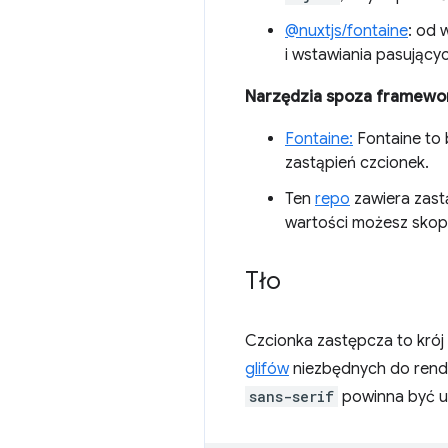
@nuxtjs/fontaine
: od 
i wstawiania pasujący
Narzędzia spoza framewo
Fontaine:
Fontaine to 
zastąpień czcionek.
Ten
repo
zawiera zast
wartości możesz skopi
Tło
Czcionka zastępcza to krój 
glifów
niezbędnych do rende
sans-serif
powinna być u