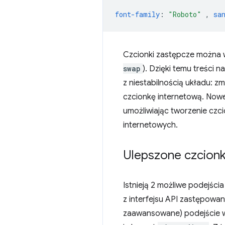
font-family
:
"Roboto"
,
sa
Czcionki zastępcze można 
swap
). Dzięki temu treści n
z niestabilnością układu: 
czcionkę internetową. Nowe
umożliwiając tworzenie czc
internetowych.
Ulepszone czcionk
Istnieją 2 możliwe podejści
z interfejsu API zastępowan
zaawansowane) podejście wy