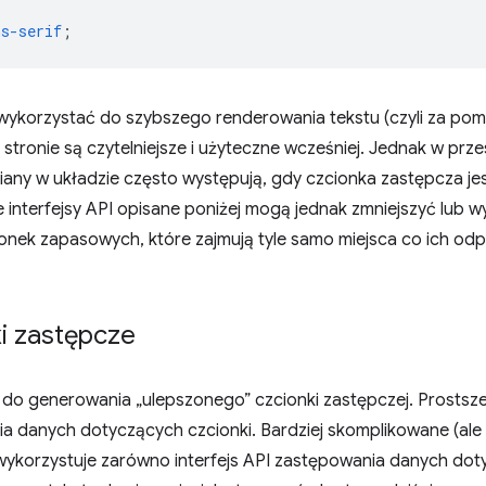
ns-serif
;
wykorzystać do szybszego renderowania tekstu (czyli za p
a stronie są czytelniejsze i użyteczne wcześniej. Jednak w prze
zmiany w układzie często występują, gdy czcionka zastępcza j
 interfejsy API opisane poniżej mogą jednak zmniejszyć lub w
ionek zapasowych, które zajmują tyle samo miejsca co ich od
i zastępcze
a do generowania „ulepszonego” czcionki zastępczej. Prostsze
ia danych dotyczących czcionki. Bardziej skomplikowane (ale 
korzystuje zarówno interfejs API zastępowania danych doty