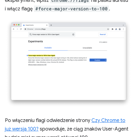
eksperyment, wpisz
chrome://flags
na pasku adresu
i włącz flagę
#force-major-version-to-100
.
Po włączeniu flagi odwiedzenie strony
Czy Chrome to
już wersja 100?
spowoduje, że ciąg znaków User-Agent