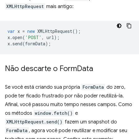
XMLHttpRequest
mais antigo:
var
x
=
new
XMLHttpRequest
();
x
.
open
(
'POST'
,
url
);
x
.
send
(
formData
);
Não descarte o Form
Data
Se você está criando sua própria
FormData
do zero,
pode ter ficado frustrado por não poder reutilizá-la.
Afinal, você passou muito tempo nesses campos. Como
os métodos
window.fetch()
e
XMLHttpRequest.send()
fazem um snapshot do
FormData
, agora você pode reutilizar e modificar seu