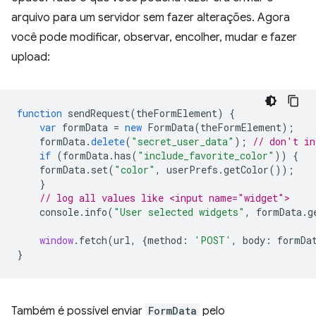
arquivo para um servidor sem fazer alterações. Agora
você pode modificar, observar, encolher, mudar e fazer
upload:
function
sendRequest
(
theFormElement
)
{
var
formData
=
new
FormData
(
theFormElement
);
formData
.
delete
(
"secret_user_data"
);
// don't in
if
(
formData
.
has
(
"include_favorite_color"
))
{
formData
.
set
(
"color"
,
userPrefs
.
getColor
());
}
// log all values like <input name="widget">
console
.
info
(
"User selected widgets"
,
formData
.
g
window
.
fetch
(
url
,
{
method
:
'POST'
,
body
:
formDa
}
Também é possível enviar
FormData
pelo