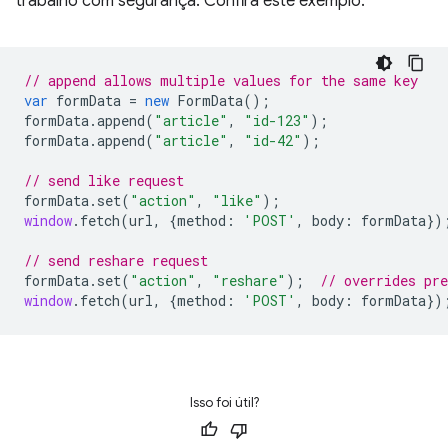
trabalho com segurança. Confira este exemplo:
// append allows multiple values for the same key
var
formData
=
new
FormData
();
formData
.
append
(
"article"
,
"id-123"
);
formData
.
append
(
"article"
,
"id-42"
);
// send like request
formData
.
set
(
"action"
,
"like"
);
window
.
fetch
(
url
,
{
method
:
'POST'
,
body
:
formData
})
// send reshare request
formData
.
set
(
"action"
,
"reshare"
);
// overrides pr
window
.
fetch
(
url
,
{
method
:
'POST'
,
body
:
formData
})
Isso foi útil?