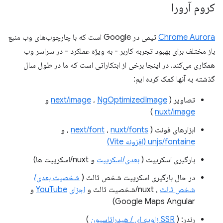
کروم آرورا
Chrome Aurora
تیمی در Google است که با چارچوب‌های وب منبع
باز مختلف برای بهبود تجربه کاربر - به ویژه عملکرد - در سراسر وب
همکاری می‌کند. در اینجا برخی از ابتکاراتی است که ما در طول سال
گذشته به آنها کمک کرده ایم:
تصاویر (
NgOptimizedImage
،
next/image
و
)
nuxt/image
ابزارهای فونت (
nuxt/fonts
،
next/font
، و
unjs/fontaine (افزونه Vite)
بارگیری اسکریپت (
بعدی/اسکریپت
و nuxt/اسکریپت ها)
در حال بارگیری اسکریپت شخص ثالث (
شخصیت بعدی/
شخص ثالث
، nuxt/شخصیت ثالث و
اجزای
YouTube
و
Google Maps Angular)
رندر: (
SSR زاویه ای / هیدراتاسیون
)