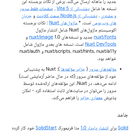
جدید را ماهانه ارسال می‌کند. برخی از نکات برجسته این
نسخه ها شامل
پشتیبانی از Vite 5
،
صفحات فقط سرور
و مشتری
،
پشتیبانی از Node.js سمت کلاینت
و
جریان
های وب بومی
است. *
ماژول‌های Nuxt
: نکات برجسته
اکوسیستم ماژول‌های Nuxt شامل انتشار ماژول
nuxt/fonts
جدید و نسخه‌های 1.0
nuxt/image
و
Nuxt DevTools
است. نسخه های بعدی ماژول شامل
nuxt/scripts، nuxt/hints، nuxt/a11y و nuxt/auth
خواهد بود.
مؤلفه‌های سرور
(
جزایر مؤلفه‌ها
): Nuxt به پشتیبانی
خود از مؤلفه‌های سرور (که در حال حاضر آزمایشی است)
ادامه می‌دهد. در Nuxt، این مؤلفه‌های ارائه‌شده توسط
سرور را می‌توان در سایت‌های ثابت استفاده کرد - امکان
پذیرش
معماری جزایر
را فراهم می‌کند.
جامد
Solid
برای
انتشار پایدار 1.0
متا فریمورک
SolidStart
خود کار کرده