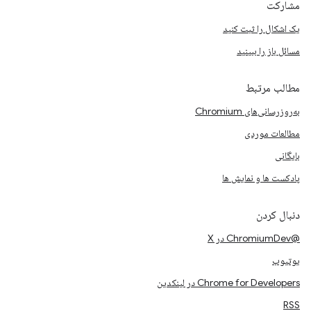
مشارکت
یک اشکال را ثبت کنید
مسائل باز را ببینید
مطالب مرتبط
به‌روزرسانی‌های Chromium
مطالعات موردی
بایگانی
پادکست ها و نمایش ها
دنبال کردن
@ChromiumDev در X
یوتیوب
Chrome for Developers در لینکدین
RSS