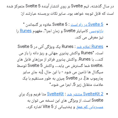
در سال گذشته، تیم Svelte بر روی انتشار آینده Svelte 5 متمرکز شده
است که قابل توجه خواهد بود. سایر نکات برجسته عبارتند از:
Svelte 5 در راه است
: Svelte 5 علاوه بر گنجاندن "
بازنویسی
کامپایلر Svelte و زمان اجرا"، مفهوم
Runes
را
نیز معرفی می کند.
Runes اعلام شد
: Runes یک ویژگی آتی در Svelte 5
است. "Runes واکنش پذیری جهانی و ریز دانه را باز می
کند... با Runes، واکنش پذیری فراتر از مرزهای فایل های
.svelte شما گسترش می یابد... واکنش Svelte 5 توسط
سیگنال ها تامین می شود - با این حال، [به جای سایر
چارچوب ها]، در Svelte چیزی به طور مستقیم با یک
علامت متقابل زیر 5، اجرا می شود."
SvelteKit 2 منتشر شد
:
SvelteKit
متا فریم ورک برای
Svelte است. از ویژگی های این نسخه می توان به
مسیریابی کم عمق
و پشتیبانی از Vite 5 اشاره کرد.