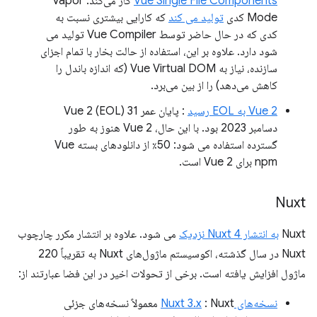
Vue Single File Components
کار می‌کند. Vapor
Mode کدی
تولید می کند
که کارایی بیشتری نسبت به
کدی که در حال حاضر توسط Vue Compiler تولید می
شود دارد. علاوه بر این، استفاده از حالت بخار با تمام اجزای
سازنده، نیاز به Vue Virtual DOM (که اندازه باندل را
کاهش می‌دهد) را از بین می‌برد.
Vue 2 به EOL رسید
: پایان عمر Vue 2 (EOL) 31
دسامبر 2023 بود. با این حال، Vue 2 هنوز به طور
گسترده استفاده می شود: 50٪ از دانلودهای بسته Vue
npm برای Vue 2 است.
Nuxt
Nuxt
به انتشار Nuxt 4 نزدیک
می شود. علاوه بر انتشار مکرر چارچوب
Nuxt در سال گذشته، اکوسیستم ماژول‌های Nuxt به تقریباً 220
ماژول افزایش یافته است. برخی از تحولات اخیر در این فضا عبارتند از:
نسخه‌های Nuxt 3.x
: Nuxt معمولاً نسخه‌های جزئی