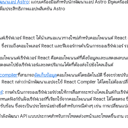
พัฒนาแอป Astro
: แถบเครื่องมือสำหรับนักพัฒนาแอป Astro มีชุดเครื่องม
พิ่มประสิทธิภาพแอปพลิเคชัน Astro
์เซิร์ฟเวอร์ React ได้นำเสนอแนวทางใหม่สำหรับคอมโพเนนต์ React ตั้ง
ย ซึ่งรวมถึงคอมไพเลอร์ React และฟีเจอร์การดำเนินการของเซิร์ฟเวอร์ รวม
อมโพเนนต์เซิร์ฟเวอร์ React คือคอมโพเนนต์ที่ดึงข้อมูลและแสดงผลบนเซิ
สดงผลไปยังเซิร์ฟเวอร์และลดปริมาณโค้ดที่ต้องส่งไปยังไคลเอ็นต์
compiler
ที่สามารถ
จัดเก็บข้อมูล
คอมโพเนนต์โดยอัตโนมัติ ซึ่งจะช่วยปรั
ีม React กล่าวว่านักพัฒนาแอปจะใช้ React Compiler ได้โดยไม่ต้องเปล
ร์
: การดำเนินการของเซิร์ฟเวอร์ช่วยให้การสื่อสารระหว่างไคลเอ็นต์กับเซิร์
ำหนดฟังก์ชันฝั่งเซิร์ฟเวอร์ที่เรียกใช้จากคอมโพเนนต์ React ได้โดยตรง ซึ
ับซ้อน ซึ่งจะเป็นประโยชน์อย่างยิ่งสำหรับกรณีต่างๆ เช่น การเปลี่ยน
 กำลังพัฒนา API แบบประกาศสำหรับการโหลดล่วงหน้าและโหลดชิ้นงาน เช