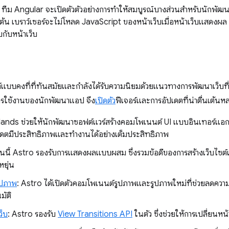
ทีม Angular จะเปิดตัวตัวอย่างการทำให้สมบูรณ์บางส่วนสำหรับนักพัฒนาซอ
่มต้น เบราว์เซอร์จะไม่โหลด JavaScript ของหน้าเว็บเมื่อหน้าเว็บแสดง
อบกับหน้าเว็บ
ซต์แบบคงที่ที่ทันสมัยและกำลังได้รับความนิยมด้วยแนวทางการพัฒนาเว็บที่
รใช้งานของนักพัฒนาแอป จึง
เปิดตัว
ฟีเจอร์และการอัปเดตที่น่าตื่นเต้นหล
slands ช่วยให้นักพัฒนาซอฟต์แวร์สร้างคอมโพเนนต์ UI แบบอินเทอร์แอ
รอัปเดตมีประสิทธิภาพและทำงานได้อย่างเต็มประสิทธิภาพ
อนนี้ Astro รองรับการแสดงผลแบบผสม ซึ่งรวมข้อดีของการสร้างเว็บไซต์
หยุ่น
ูปภาพ
: Astro ได้เปิดตัวคอมโพเนนต์รูปภาพและรูปภาพใหม่ที่ช่วยลดคว
มัติ
ว็บ
: Astro รองรับ
View Transitions API
ในตัว ซึ่งช่วยให้การเปลี่ยนหน้