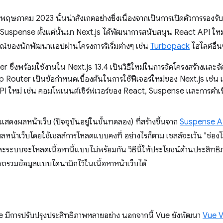
ฤษภาคม 2023 นั้นน่าสังเกตอย่างยิ่งเนื่องจากเป็นการเปิดตัวการรองรั
ะ Suspense ตั้งแต่นั้นมา Next.js ได้พัฒนาการสนับสนุน React API ใหม่ๆ
์ของนักพัฒนาแอปผ่านโครงการริเริ่มต่างๆ เช่น
Turbopack
ไฮไลต์อื่น
r ซึ่งพร้อมใช้งานใน Next.js 13.4 เป็นวิธีใหม่ในการจัดโครงสร้างแล
Router เป็นข้อกําหนดเบื้องต้นในการใช้ฟีเจอร์ใหม่ของ Next.js เช่น เ
API ใหม่ เช่น คอมโพเนนต์เซิร์ฟเวอร์ของ React, Suspense และการดําเ
สดงผลหน้าเว็บ (ปัจจุบันอยู่ในขั้นทดลอง) ที่สร้างขึ้นจาก
Suspense A
น้าเว็บโดยใช้เชลล์การโหลดแบบคงที่ อย่างไรก็ตาม เชลล์จะเว้น "ช่องโห
ะระบบจะโหลดเนื้อหานี้แบบไม่พร้อมกัน วิธีนี้ให้ประโยชน์ด้านประสิทธ
รถรวมข้อมูลแบบไดนามิกไว้ในเนื้อหาหน้าเว็บได้
Vue มีการปรับปรุงประสิทธิภาพหลายอย่าง นอกจากนี้ Vue ยังพัฒนา
Vue 