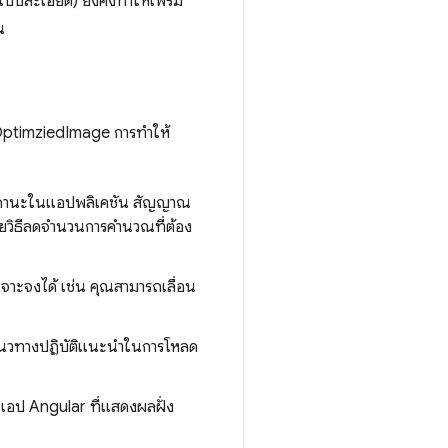
แบบละเอียด) ยังคงทำให้เฟรม
น
NgOptimziedImage การทำให้
ามสถานะในแอปพลิเคชัน สัญญาณ
วยวิธีลดจํานวนการคํานวณที่ต้อง
เจาะจงได้ เช่น คุณสามารถเลื่อน
นวทางปฏิบัติแนะนําในการโหลด
งแอป Angular ที่แสดงผลฝั่ง