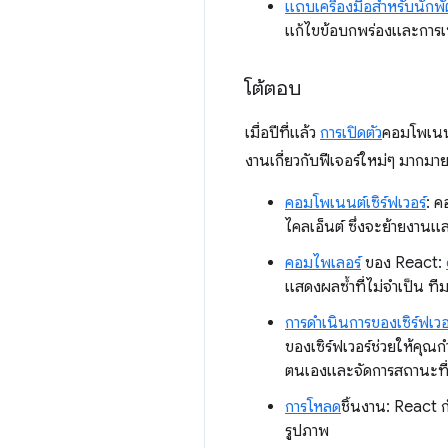
แถบเครื่องมือสำหรับนัก
แก้ไขข้อบกพร่องและการเ
โต้ตอบ
เมื่อปีที่แล้ว
การเปิดตัว
คอมโพเนนต
งานเกี่ยวกับฟีเจอร์ใหม่ๆ มากมา
คอมโพเนนต์เซิร์ฟเวอร์
: ค
ไคลเอ็นต์ ซึ่งจะย้ายงานแ
คอมไพเลอร์
ของ React:
แสดงผลซ้ำที่ไม่จำเป็น ท
การดำเนินการของเซิร์ฟเวอ
ของเซิร์ฟเวอร์ช่วยให้คุณก
ตนเองและจัดการสถานะที่ซ
การโหลด
ชิ้นงาน: React
รูปภาพ