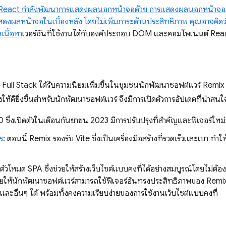
React กำลังพัฒนาการแสดงผลนอกหน้าจอด้วย การแสดงผลนอกหน้าจอคือ
งผลหน้าจอในเบื้องหลัง โดยไม่เพิ่มภาระด้านประสิทธิภาพ คุณอาจคิดว่าพ
เนื้อหา
เวอร์ชันที่ใช้งานได้กับองค์ประกอบ DOM และคอมโพเนนต์ Reac
บ Full Stack ได้รับความนิยมเพิ่มขึ้นในชุมชนนักพัฒนาซอฟต์แวร์ Remix 
ห้ดียิ่งขึ้นสำหรับนักพัฒนาซอฟต์แวร์ จึงมีการเปิดตัวการอัปเดตที่น่าสนใ
0 ซึ่งเปิดตัวในเดือนกันยายน 2023 มีการปรับปรุงที่สำคัญและฟีเจอร์ใหม
ร
: ตอนนี้ Remix รองรับ Vite ซึ่งเป็นเครื่องมือสร้างที่รวดเร็วและเบา ทำใ
ดตัวโหมด SPA ซึ่งช่วยให้สร้างเว็บไซต์แบบคงที่ได้อย่างสมบูรณ์โดยไม่ต้อง
ึ่งช่วยให้นักพัฒนาซอฟต์แวร์สามารถใช้ฟีเจอร์อันทรงประสิทธิภาพของ Re
 และอื่นๆ ได้ พร้อมทั้งคงความเรียบง่ายของการใช้งานเว็บไซต์แบบคงที่