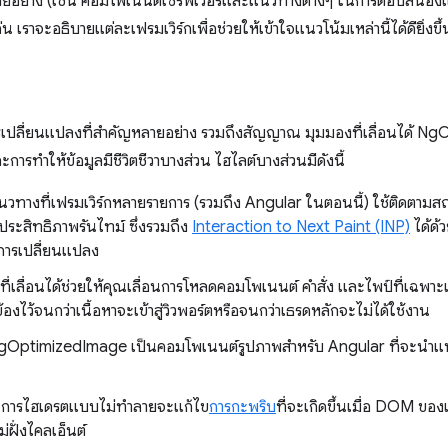
ายอย่าง (เช่น คอมโพเนนต์เซิร์ฟเวอร์และแนวทางต่างๆ ในการตอบสนอง
น เราจะอธิบายแต่ละเฟรมเวิร์กเพื่อช่วยให้เข้าใจแนวโน้มเหล่านี้ได้ดียิ่งขึ้
การเปลี่ยนแปลงที่สำคัญหลายอย่าง รวมถึงสัญญาณ มุมมองที่เลื่อนได้ 
ะการทำให้ข้อมูลมีชีวิตชีวาบางส่วน ไฮไลต์บางส่วนมีดังนี้
วทางที่เฟรมเวิร์กหลายรายการ (รวมถึง Angular ในตอนนี้) ใช้ติดต
ระสิทธิภาพรันไทม์ ซึ่งรวมถึง
Interaction to Next Paint (INP)
ได้ด้
าการเปลี่ยนแปลง
ที่เลื่อนได้ช่วยให้คุณเลื่อนการโหลดคอมโพเนนต์ คำสั่ง และไพป์ที่เฉพาะ
้องไว้จนกว่าเนื้อหาจะเข้าสู่วิวพอร์ตหรือจนกว่าเธรดหลักจะไม่ได้ใช้งาน
NgOptimizedImage เป็นคอมโพเนนต์รูปภาพสําหรับ Angular ที่จะนําแ
: การไฮเดรตแบบไม่ทำลายจะแก้ไข
การกะพริบ
ที่จะเกิดขึ้นเมื่อ DOM ขอ
ม่ฝั่งไคลเอ็นต์